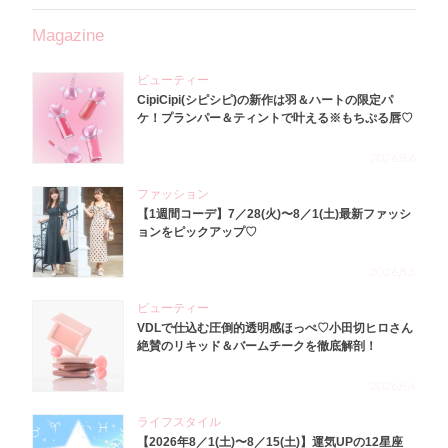
Magazine
ビューティー
CipiCipi(シピシピ)の新作は羽＆ハートの限定パ
ケ！プランパー＆ティントで叶える※もちぷる唇♡
2026.8.6
ファッション
【1週間コーデ】7／28(火)〜8／1(土)最新ファッシ
ョンをピックアップ♡
2026.8.5
ビューティー
VDLで仕込む圧倒的透明感ほっぺ♡小田切ヒロさん
絶賛のリキッド＆バームチークを徹底解剖！
2026.8.4
ライフスタイル
【2026年8／1(土)〜8／15(土)】運気UPの12星座