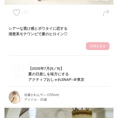
149
シアーな透け感とボウタイに恋する
清楚系モテワンピで夏のヒロイン♡
詳細を見る
Theme
7.31
【2026年7月(9／9)】
夏の日差しを味方にする
Fri
アクティブおしゃれSNAP♪＠東京
佐藤かれんサン (155cm)
アイドル・25歳