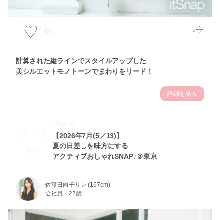
148
計算された縦ラインでスタイルアップした
美シルエットモノトーンでまわりをリード！
詳細を見る
Theme
7.17
【2026年7月(5／13)】
夏の日差しを味方にする
Fri
アクティブおしゃれSNAP♪＠東京
佐藤日向子サン (167cm)
会社員・22歳