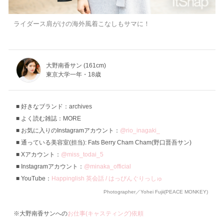
ライダース肩がけの海外風着こなしもサマに！
大野南香サン (161cm)
東京大学一年・18歳
好きなブランド：archives
よく読む雑誌：MORE
お気に入りのInstagramアカウント：
@rio_inagaki_
通っている美容室(担当): Fats Berry Cham Cham(野口晋吾サン)
Xアカウント：
@miss_todai_5
Instagramアカウント：
@minaka_official
YouTube：
Happinglish 英会話 / はっぴんぐりっしゅ
Photographer／Yohei Fujii(PEACE MONKEY)
※大野南香サンへの
お仕事(キャスティング)依頼