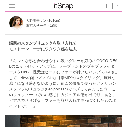
大野南香サン (161cm)
東京大学一年・18歳
話題のスタンプリュックを取り入れて
モノトーンコーデにワクワク感を注入
「キレイな形と合わせやすい淡いグレーが好みのCOCO DEA
Lのニットセットアップに、ノーブランドのプチプラライダ
ースをON♪ 足元はヒールにファーが付いたパンプス(GU)に
して、全体的にシンプルな甘辛MIXのスタイリング。無難な
感じになり過ぎないように、前回の撮影で使ったアメリカン
スタンプのリュック(LeSportsac)でハズしてみました☆ こ
のリュック一つでいい感じにカジュアル感が出て◎。あと、
ピアスでさりげなくファーを取り入れて冬っぽくしたものポ
イントです！」