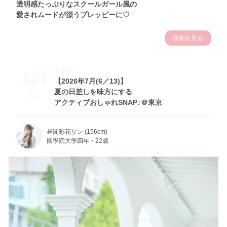
透明感たっぷりなスクールガール風の
愛されムードが漂うプレッピーに♡
詳細を見る
Theme
7.21
【2026年7月(6／13)】
夏の日差しを味方にする
Tue
アクティブおしゃれSNAP♪＠東京
昼間彩花サン (156cm)
國學院大學四年・22歳