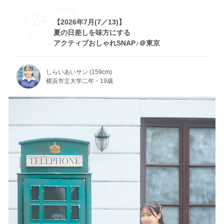
Theme
7.24
【2026年7月(7／13)】
夏の日差しを味方にする
Fri
アクティブおしゃれSNAP♪＠東京
しらいあいサン (159cm)
横浜市立大学二年・19歳