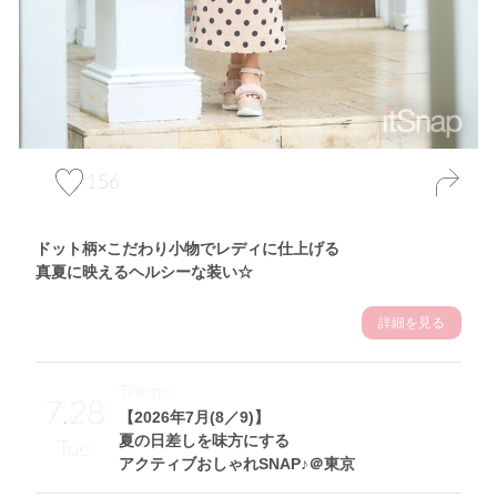
156
ドット柄×こだわり小物でレディに仕上げる
真夏に映えるヘルシーな装い☆
詳細を見る
Theme
7.28
【2026年7月(8／9)】
夏の日差しを味方にする
Tue
アクティブおしゃれSNAP♪＠東京