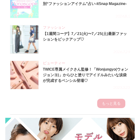
別“ファッションアイテム”占い-itSnap Magazine-
2026.8.1
ファッション
【1週間コーデ】7／21(火)〜7／25(土)最新ファッ
ションをピックアップ♡
2026.7.29
ビューティー
TWICE専属メイクさん監修！「Wonjungyo(ウォン
ジョンヨ)」からひと塗りでアイドルみたいな涙袋
が完成するペンシル登場♡
2023.3.23
もっと見る