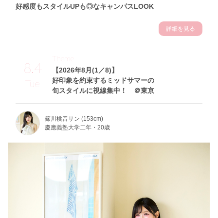
好感度もスタイルUPも◎なキャンパスLOOK
詳細を見る
Theme
8.4
【2026年8月(1／8)】
好印象を約束するミッドサマーの
Tue
旬スタイルに視線集中！ ＠東京
篠川桃音サン (153cm)
慶應義塾大学二年・20歳