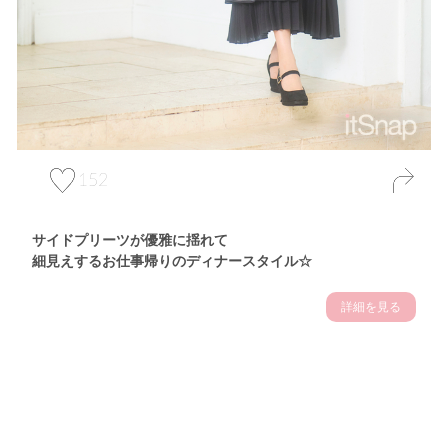
152
サイドプリーツが優雅に揺れて
細見えするお仕事帰りのディナースタイル☆
詳細を見る
Theme
7.14
"【2026年7月(4／13)】
夏の日差しを味方にする
Tue
アクティブおしゃれSNAP♪＠東京"