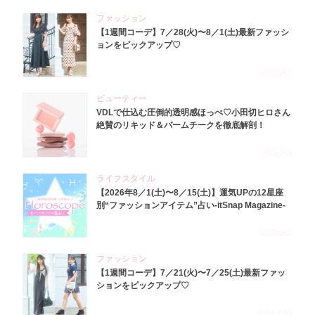
ファッション
【1週間コーデ】7／28(火)〜8／1(土)最新ファッシ
ョンをピックアップ♡
2026.8.5
ビューティー
VDLで仕込む圧倒的透明感ほっぺ♡小田切ヒロさん
絶賛のリキッド＆バームチークを徹底解剖！
2026.8.4
ライフスタイル
【2026年8／1(土)〜8／15(土)】運気UPの12星座
別“ファッションアイテム”占い-itSnap Magazine-
2026.8.1
ファッション
【1週間コーデ】7／21(火)〜7／25(土)最新ファッ
ションをピックアップ♡
2026.7.29