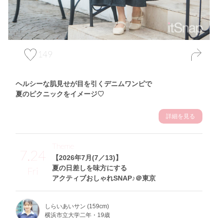
149
ヘルシーな肌見せが目を引くデニムワンピで
夏のピクニックをイメージ♡
詳細を見る
Theme
7.24
【2026年7月(7／13)】
夏の日差しを味方にする
Fri
アクティブおしゃれSNAP♪＠東京
しらいあいサン (159cm)
横浜市立大学二年・19歳