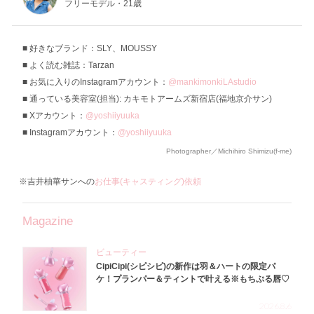
フリーモデル・21歳
好きなブランド：SLY、MOUSSY
よく読む雑誌：Tarzan
お気に入りのInstagramアカウント：
@mankimonkiLAstudio
通っている美容室(担当): カキモトアームズ新宿店(福地京介サン)
Xアカウント：
@yoshiiyuuka
Instagramアカウント：
@yoshiiyuuka
Photographer／Michihiro Shimizu(f-me)
※吉井柚華サンへの
お仕事(キャスティング)依頼
Magazine
ビューティー
CipiCipi(シピシピ)の新作は羽＆ハートの限定パ
ケ！プランパー＆ティントで叶える※もちぷる唇♡
2026.8.6