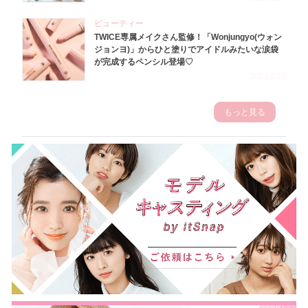
ビューティー
TWICE専属メイクさん監修！「Wonjungyo(ウォン
ジョンヨ)」からひと塗りでアイドルみたいな涙袋
が完成するペンシル登場♡
2023.3.23
もっと見る