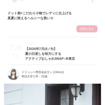
ドット柄×こだわり小物でレディに仕上げる
真夏に映えるヘルシーな装い☆
詳細を見る
Theme
7.28
【2026年7月(8／9)】
夏の日差しを味方にする
Tue
アクティブおしゃれSNAP♪＠東京
ドリッシー野田未結サン (164cm)
明治大学三年・20歳