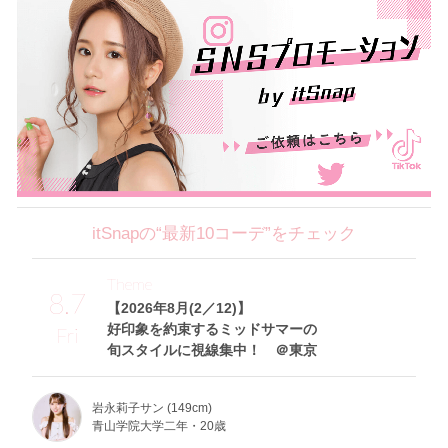
itSnapの“最新10コーデ”をチェック
Theme
8.7
【2026年8月(2／12)】
好印象を約束するミッドサマーの
Fri
旬スタイルに視線集中！ ＠東京
岩永莉子サン (149cm)
青山学院大学二年・20歳