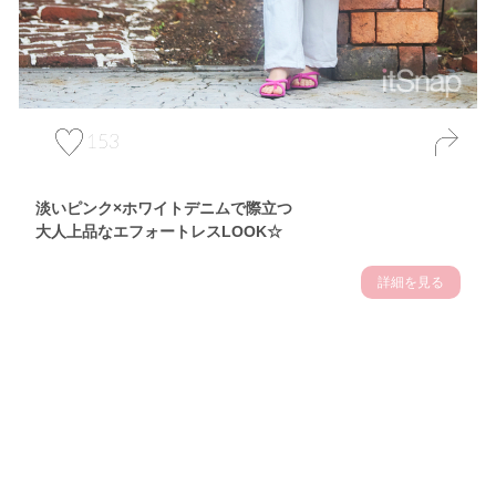
153
淡いピンク×ホワイトデニムで際立つ
大人上品なエフォートレスLOOK☆
詳細を見る
Theme
7.10
【2026年7月(3／13)】
夏の日差しを味方にする
Fri
アクティブおしゃれSNAP♪＠東京
佐久間英凜サン (163cm)