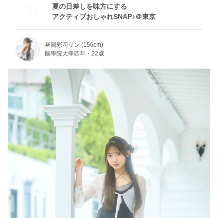
夏の日差しを味方にする
Tue
アクティブおしゃれSNAP♪＠東京
昼間彩花サン (156cm)
國學院大學四年・22歳