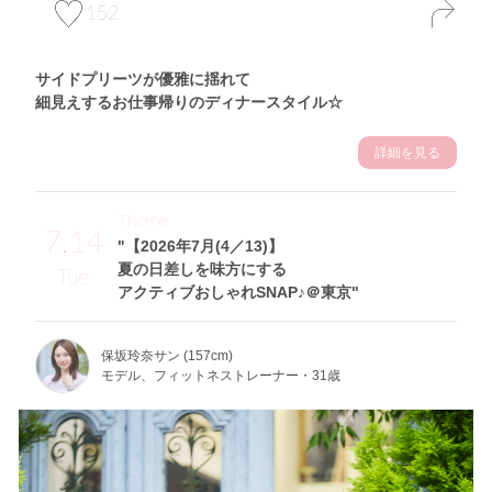
152
サイドプリーツが優雅に揺れて
細見えするお仕事帰りのディナースタイル☆
詳細を見る
Theme
7.14
"【2026年7月(4／13)】
夏の日差しを味方にする
Tue
アクティブおしゃれSNAP♪＠東京"
保坂玲奈サン (157cm)
モデル、フィットネストレーナー・31歳