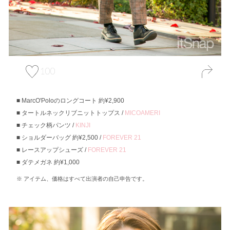
100
MarcO'Poloのロングコート 約¥2,900
タートルネックリブニットトップス /
MICOAMERI
チェック柄パンツ /
KINJI
ショルダーバッグ 約¥2,500 /
FOREVER 21
レースアップシューズ /
FOREVER 21
ダテメガネ 約¥1,000
アイテム、価格はすべて出演者の自己申告です。