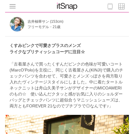
吉井柚華サン (153cm)
フリーモデル・21歳
くすみピンクで可愛さプラスのメンズ
ライクなブリティッシュコーデに注目☆
「古着屋さんで買ったくすんだピンクの色味が可愛いコート
(MarcO'Polo)を主役に、同じく古着屋さん(KINJI)で購入のチ
ェックパンツを合わせて、可愛さとメンズっぽさを両方取り
入れたヴィンテージスタイルにしました。中に着たタートル
ネックニットは舟山久美子サンがデザイナーのMICOAMERI
のもの☆ 使い込んだクタッと感がお気に入りのショルダー
バッグとチェックパンツに超似合うマニッシュシューズは、
両方ともFOREVER 21なのでプチプラで◎なんです♪」