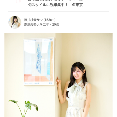
Tue
旬スタイルに視線集中！ ＠東京
篠川桃音サン (153cm)
慶應義塾大学二年・20歳