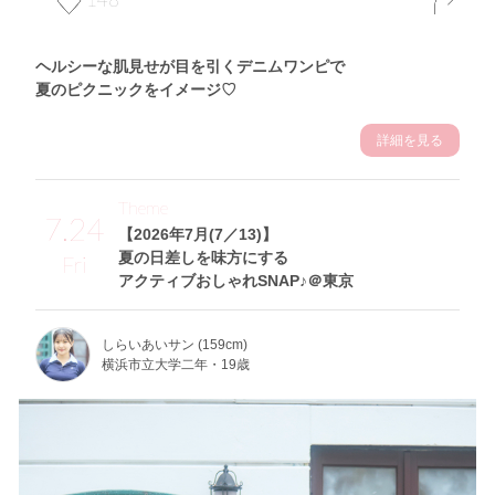
ヘルシーな肌見せが目を引くデニムワンピで
夏のピクニックをイメージ♡
詳細を見る
Theme
7.24
【2026年7月(7／13)】
夏の日差しを味方にする
Fri
アクティブおしゃれSNAP♪＠東京
しらいあいサン (159cm)
横浜市立大学二年・19歳