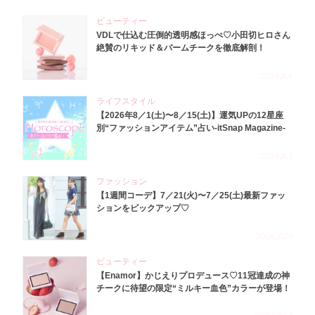
ビューティー
VDLで仕込む圧倒的透明感ほっぺ♡小田切ヒロさん
絶賛のリキッド＆バームチークを徹底解剖！
2026.8.4
ライフスタイル
【2026年8／1(土)〜8／15(土)】運気UPの12星座
別“ファッションアイテム”占い-itSnap Magazine-
2026.8.1
ファッション
【1週間コーデ】7／21(火)〜7／25(土)最新ファッ
ションをピックアップ♡
2026.7.29
ビューティー
【Enamor】かじえりプロデュース♡11冠達成の神
チークに待望の限定“ミルキー血色”カラーが登場！