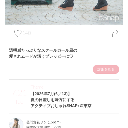
148
透明感たっぷりなスクールガール風の
愛されムードが漂うプレッピーに♡
詳細を見る
Theme
7.21
【2026年7月(6／13)】
夏の日差しを味方にする
Tue
アクティブおしゃれSNAP♪＠東京
昼間彩花サン (156cm)
國學院大學四年・22歳