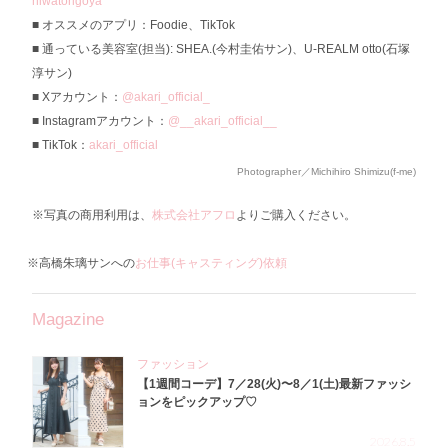
niwatorigoya
オススメのアプリ：Foodie、TikTok
通っている美容室(担当): SHEA.(今村圭佑サン)、U-REALM otto(石塚
淳サン)
Xアカウント：
@akari_official_
Instagramアカウント：
@__akari_official__
TikTok：
akari_official
Photographer／Michihiro Shimizu(f-me)
※写真の商用利用は、
株式会社アフロ
よりご購入ください。
※高橋朱璃サンへの
お仕事(キャスティング)依頼
Magazine
ファッション
【1週間コーデ】7／28(火)〜8／1(土)最新ファッシ
ョンをピックアップ♡
2026.8.5