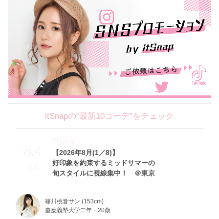
itSnapの“最新10コーデ”をチェック
Theme
8.4
【2026年8月(1／8)】
好印象を約束するミッドサマーの
Tue
旬スタイルに視線集中！ ＠東京
篠川桃音サン (153cm)
慶應義塾大学二年・20歳