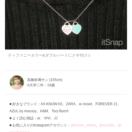
ティファニーカラー&ダブルハートにクギ付け☆
高橋朱璃サン (155cm)
A大学二年・19歳
好きなブランド：AS KNOW AS、ZARA、w closet、FOREVER 21、
AZUL by moussy、H&M、Tory Burch
よく読む雑誌：ar、ViVi、JJ
お気に入りのInstagramアカウント：
@nicole_ishida
、
@aoi186
、
@