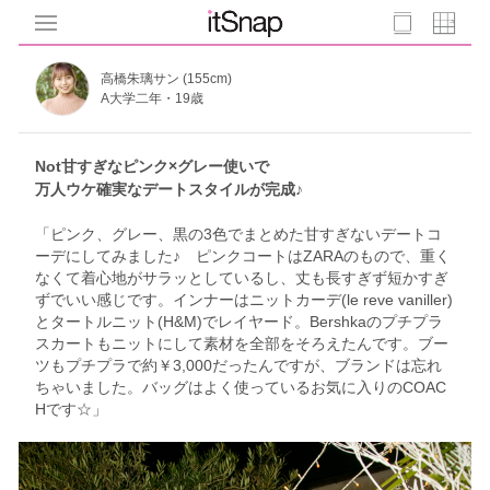
高橋朱璃サン (155cm)
A大学二年・19歳
Not甘すぎなピンク×グレー使いで
万人ウケ確実なデートスタイルが完成♪
「ピンク、グレー、黒の3色でまとめた甘すぎないデートコ
ーデにしてみました♪ ピンクコートはZARAのもので、重く
なくて着心地がサラッとしているし、丈も長すぎず短かすぎ
ずでいい感じです。インナーはニットカーデ(le reve vaniller)
とタートルニット(H&M)でレイヤード。Bershkaのプチプラ
スカートもニットにして素材を全部をそろえたんです。ブー
ツもプチプラで約￥3,000だったんですが、ブランドは忘れ
ちゃいました。バッグはよく使っているお気に入りのCOAC
Hです☆」