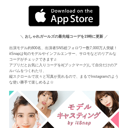
＼
おしゃれガールズの最先端コーデを19時に更新
／
出演モデル約800名、出演者SNS総フォロワー数7,000万人突破！
itSnapは旬のモデルやインフルエンサー、サロモなどのリアルな
コーデがチェックできます♫
アプリだとお気に入りコーデをit(ブックマーク)して自分だけのア
ルバムをつくれたり、
縦スクロールで次々と写真が見れるので、まるでInstagramのよう
な使い勝手で楽しめるよ☆