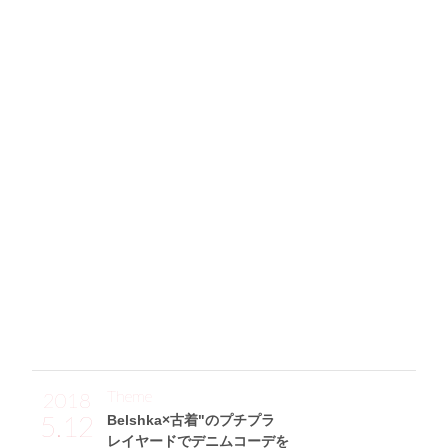
124
華やぐボルドーニットをINして
オールブラックの重さを一気に回避✩
「プチプラアイテムを使った、コスパ重視のスタイリング！
ボアブルゾン(約￥3,000)と、ファーの存在感が欠かせない
キャスケット(￥500)は、両方ともGUで購入♪ そして、イン
ナーのボルドータートルネックニット(Le reve vaniller)に、
季節を問わず愛用できるタイトスカートを合わせてシックな
装いに♡ 靴は脚の形にフィットするショートブーツで、た
ったの約￥2,000♪ ショルダーバッグ(COACH)は、どんなコ
ーデにもなじむ黒レザーがシンプルで好きなんです。」
Theme
2018
5.12
Belshka×古着"のプチプラ
レイヤードでデニムコーデを