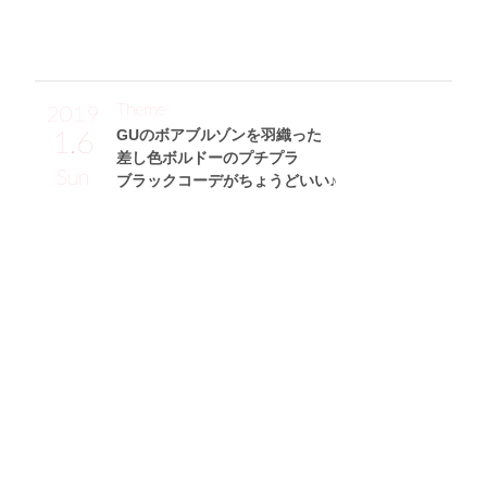
Theme
2019
1.6
GUのボアブルゾンを羽織った
差し色ボルドーのプチプラ
Sun
ブラックコーデがちょうどいい♪
高橋朱璃サン (155cm)
A大学三年・20歳