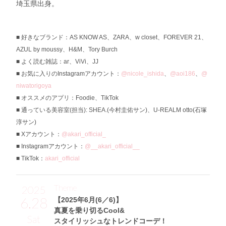
埼玉県出身。
好きなブランド：AS KNOW AS、ZARA、w closet、FOREVER 21、
AZUL by moussy、H&M、Tory Burch
よく読む雑誌：ar、ViVi、JJ
お気に入りのInstagramアカウント：
@nicole_ishida
、
@aoi186
、
@
niwatorigoya
オススメのアプリ：Foodie、TikTok
通っている美容室(担当): SHEA.(今村圭佑サン)、U-REALM otto(石塚
淳サン)
Xアカウント：
@akari_official_
Instagramアカウント：
@__akari_official__
TikTok：
akari_official
Theme
2025
6.28
【2025年6月(6／6)】
真夏を乗り切るCool&
Sat
スタイリッシュなトレンドコーデ！