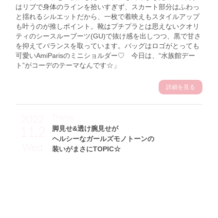
はリブで身体のラインを拾いすぎず、スカート部分はふわっ
と揺れるシルエットだから、一枚で着映えもスタイルアップ
も叶うのが推しポイント。靴はプチプラとは思えないクオリ
ティのシースルーブーツ(GU)で抜け感を出しつつ、黒で甘さ
を抑えてバランスを取っています。バッグはロゴがとっても
可愛いAmiParisのミニショルダー♡ 今日は、“水族館デー
ト”がコーデのテーマなんです☆」
詳細を見る
Theme
2022
11.2
脚見せ&透け腕見せが
ヘルシーなガールズモノトーンの
Wed
装いがまさにTOPIC☆
高橋朱璃サン (155cm)
会社員・24歳