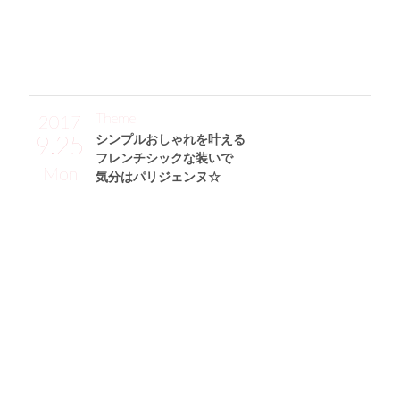
ちゃいました。バッグはよく使っているお気に入りのCOAC
Hです☆」
Theme
2017
9.25
シンプルおしゃれを叶える
フレンチシックな装いで
Mon
気分はパリジェンヌ☆
高橋朱璃サン (155cm)
A大学二年・19歳