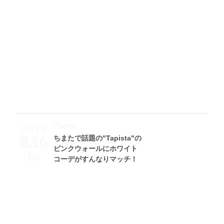
は、前から見ると定番シルエットなんですがトレンドの背中
開きなところがお気に入り♡ パンツは柔らかくて履きやす
いリブニットパンツ(GRL)をセレクト。約￥2,000とプチプラ
アイテムなのに、履きやすいしトレンド感が出て◎。ブーツ
もGUなので約￥2,000とコスパ最高だし、なんにでも似合う
優秀ブーツです☆ ブーツと色を合わせた黒のショルダーバ
ッグ(RETRO GIRL)はジャストなサイズ感で、コーデの引き
締め役として使っています☆」
Theme
2019
8.16
ちまたで話題の"Tapista"の
ピンクウォールにホワイト
Fri
コーデがすんなりマッチ！
高橋朱璃サン (155cm)
A大学四年・21歳