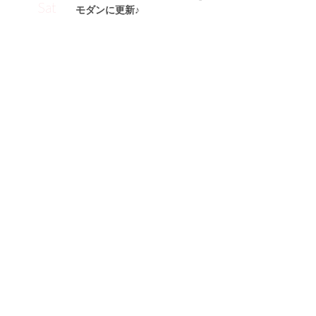
Sat
モダンに更新♪
高橋朱璃サン (155cm)
A大学三年・20歳