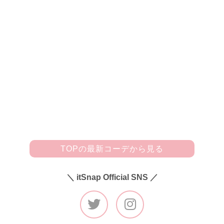
デニムを女っぽカジュアルへとリード！
「スタイリングテーマは”チラ見せカジュアルサマー”！ デ
ザインが可愛くて一目惚れした短丈オフショルトップス(axe
s femme)が今日の主役アイテム☆ チェックの柄も可愛い
し、丈が短いのでハイウエストデニムを合わせれば脚が長く
見えて◎。サンダル(INGNI)はもちろんヒール高めで、脚長
の相乗効果を狙いました。ミニサイズのショルダーバッグは
COACHのもので、どんなテイストのコーデにも合わせやす
いからヘビロテしています♪」
TOPの最新コーデから見る
＼ itSnap Official SNS ／