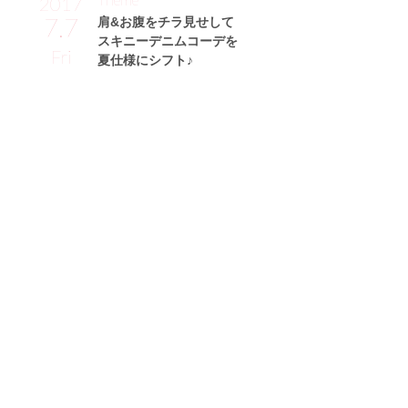
2017
7.7
肩&お腹をチラ見せして
スキニーデニムコーデを
Fri
夏仕様にシフト♪
高橋朱璃サン (155cm)
A大学二年・19歳