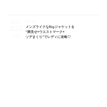
Theme
2021
3.23
メンズライクなBigジャケットを
“脚見せ×ウエストマーク×
Tue
ソデまくり”でレディに攻略♡
高橋朱璃サン (155cm)
会社員・23歳