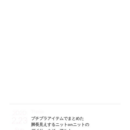
132
#韓国風 なジャケット着こなしの
技ありメリハリ演出がお見事！
「この大きめサイズのジャケット(ANNA LUNA)は、ソデをま
くると裏地がチェック柄のおしゃれなアイテム☆ 細ベルト
を巻いて、女性らしいシルエットにしてみました♡ ボトム
はレザーショートパンツにして、ジャケットからチラ見せ♪
合わせた靴はスクエアトゥのレザーロングブーツ(fabby fa
bby)で、ちょっぴり辛口に☆ あとは、コロンとした形が可
愛いBURBERRYのバッグを持って、“韓国っぽコーデ”の完成
です♪」
Theme
2020
2.23
プチプラアイテムでまとめた
脚長見えするニットonニットの
Sun