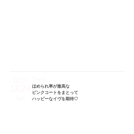
リングをしました☆ Bershkaで約￥1,500のハピプラトップ
スと、約￥2,000とハイコスパな古着のドット柄ビスチェで
レイヤードして今っぽく。この夏は、このドット柄ビスチェ
を主役にした着こなしをしたいんです♪ デニムスカート(OZ
OC)はかなり前に買ったものなのに、型崩れしないし色も好
きでずっと履いています。キレイな形で脚長効果もあるサン
ダルはAZUL by moussyのもの。BURBERRYのショルダーバ
ッグはおばあちゃんからのおさがりです♡」
Theme
2017
12.24
ほめられ率が激高な
ピンクコートをまとって
Sun
ハッピーなイヴを期待♡
高橋朱璃サン (155cm)
A大学二年・19歳