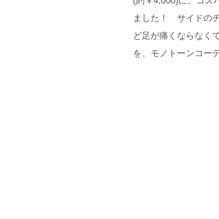
(約￥4,000)に、
ました！ サイドの
ど足が痛くならなくて◎
を、モノトーンコー