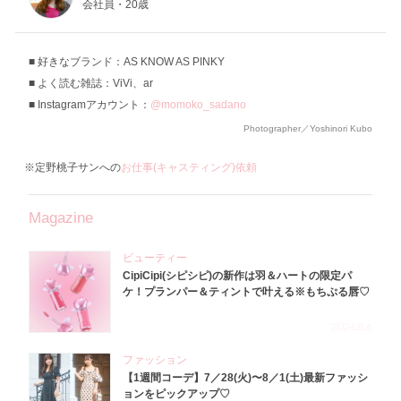
会社員・20歳
好きなブランド：AS KNOW AS PINKY
よく読む雑誌：ViVi、ar
Instagramアカウント：
@momoko_sadano
Photographer／Yoshinori Kubo
※定野桃子サンへの
お仕事(キャスティング)依頼
Magazine
ビューティー
CipiCipi(シピシピ)の新作は羽＆ハートの限定パ
ケ！プランパー＆ティントで叶える※もちぷる唇♡
2026.8.6
ファッション
【1週間コーデ】7／28(火)〜8／1(土)最新ファッシ
ョンをピックアップ♡