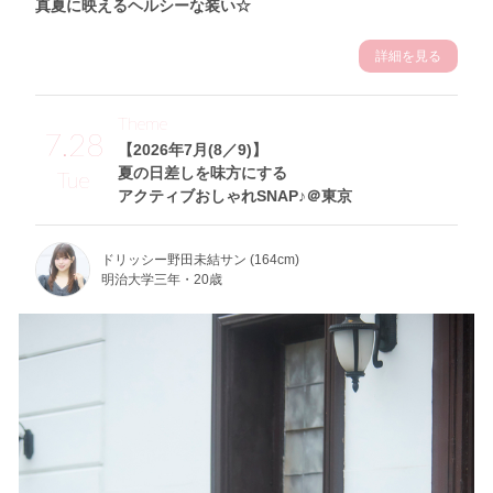
真夏に映えるヘルシーな装い☆
詳細を見る
Theme
7.28
【2026年7月(8／9)】
夏の日差しを味方にする
Tue
アクティブおしゃれSNAP♪＠東京
ドリッシー野田未結サン (164cm)
明治大学三年・20歳