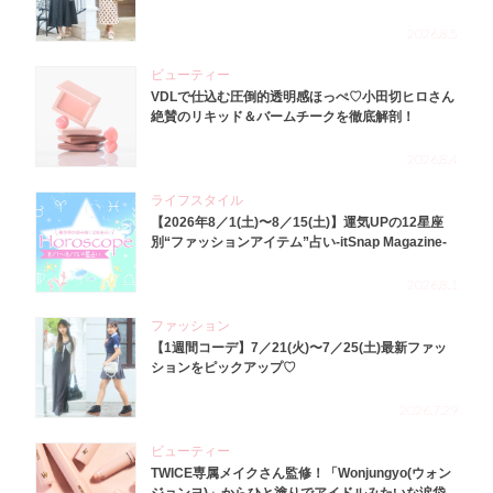
2026.8.5
ビューティー
VDLで仕込む圧倒的透明感ほっぺ♡小田切ヒロさん
絶賛のリキッド＆バームチークを徹底解剖！
2026.8.4
ライフスタイル
【2026年8／1(土)〜8／15(土)】運気UPの12星座
別“ファッションアイテム”占い-itSnap Magazine-
2026.8.1
ファッション
【1週間コーデ】7／21(火)〜7／25(土)最新ファッ
ションをピックアップ♡
2026.7.29
ビューティー
TWICE専属メイクさん監修！「Wonjungyo(ウォン
ジョンヨ)」からひと塗りでアイドルみたいな涙袋