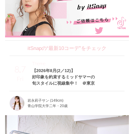
itSnapの“最新10コーデ”をチェック
Theme
8.7
【2026年8月(2／12)】
好印象を約束するミッドサマーの
Fri
旬スタイルに視線集中！ ＠東京
岩永莉子サン (149cm)
青山学院大学二年・20歳