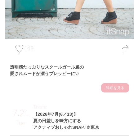
148
透明感たっぷりなスクールガール風の
愛されムードが漂うプレッピーに♡
詳細を見る
Theme
7.21
【2026年7月(6／13)】
夏の日差しを味方にする
Tue
アクティブおしゃれSNAP♪＠東京