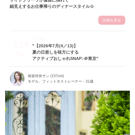
細見えするお仕事帰りのディナースタイル☆
詳細を見る
Theme
7.14
"【2026年7月(4／13)】
夏の日差しを味方にする
Tue
アクティブおしゃれSNAP♪＠東京"
保坂玲奈サン (157cm)
モデル、フィットネストレーナー・31歳