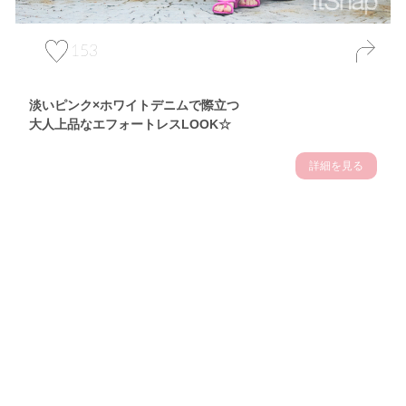
153
淡いピンク×ホワイトデニムで際立つ
大人上品なエフォートレスLOOK☆
詳細を見る
Theme
7.10
【2026年7月(3／13)】
夏の日差しを味方にする
Fri
アクティブおしゃれSNAP♪＠東京
佐久間英凜サン (163cm)
東京調理製菓専門学校一年・24歳