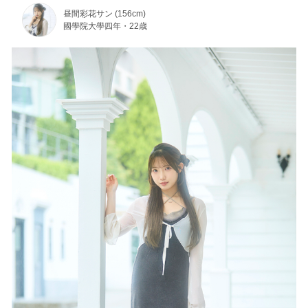
昼間彩花サン (156cm)
國學院大學四年・22歳