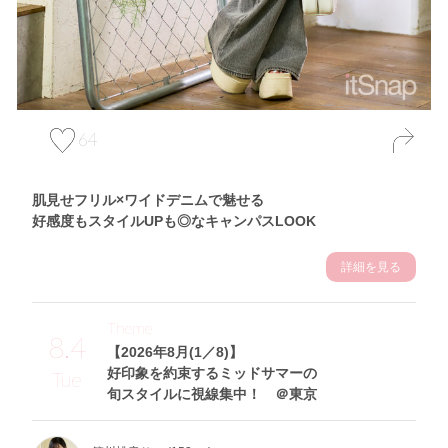
64
肌見せフリル×ワイドデニムで魅せる
好感度もスタイルUPも◎なキャンパスLOOK
詳細を見る
Theme
8.4
【2026年8月(1／8)】
好印象を約束するミッドサマーの
Tue
旬スタイルに視線集中！ ＠東京