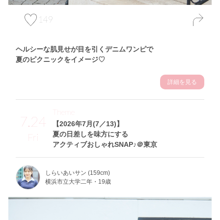
149
ヘルシーな肌見せが目を引くデニムワンピで
夏のピクニックをイメージ♡
詳細を見る
Theme
7.24
【2026年7月(7／13)】
夏の日差しを味方にする
Fri
アクティブおしゃれSNAP♪＠東京
しらいあいサン (159cm)
横浜市立大学二年・19歳