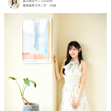
篠川桃音サン (153cm)
慶應義塾大学二年・20歳