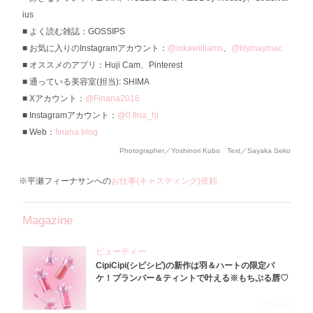
ius
よく読む雑誌：GOSSIPS
お気に入りのInstagramアカウント：
@inkawilliams
、
@lilymaymac
オススメのアプリ：Huji Cam、Pinterest
通っている美容室(担当): SHIMA
Xアカウント：
@Finana2016
Instagramアカウント：
@0.fina_hi
Web：
finana blog
Photographer／Yoshinori Kubo Text／Sayaka Seko
※平瀬フィーナサンへの
お仕事(キャスティング)依頼
Magazine
ビューティー
CipiCipi(シピシピ)の新作は羽＆ハートの限定パ
ケ！プランパー＆ティントで叶える※もちぷる唇♡
2026.8.6