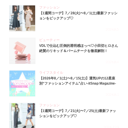
ファッション
【1週間コーデ】7／28(火)〜8／1(土)最新ファッシ
ョンをピックアップ♡
2026.8.5
ビューティー
VDLで仕込む圧倒的透明感ほっぺ♡小田切ヒロさん
絶賛のリキッド＆バームチークを徹底解剖！
2026.8.4
ライフスタイル
【2026年8／1(土)〜8／15(土)】運気UPの12星座
別“ファッションアイテム”占い-itSnap Magazine-
2026.8.1
ファッション
【1週間コーデ】7／21(火)〜7／25(土)最新ファッ
ションをピックアップ♡
2026.7.29