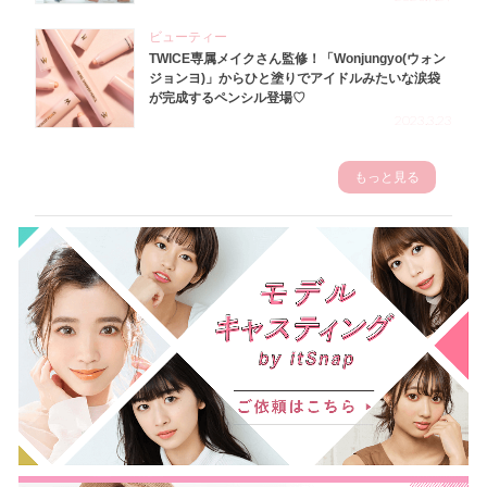
ビューティー
TWICE専属メイクさん監修！「Wonjungyo(ウォン
ジョンヨ)」からひと塗りでアイドルみたいな涙袋
が完成するペンシル登場♡
2023.3.23
もっと見る