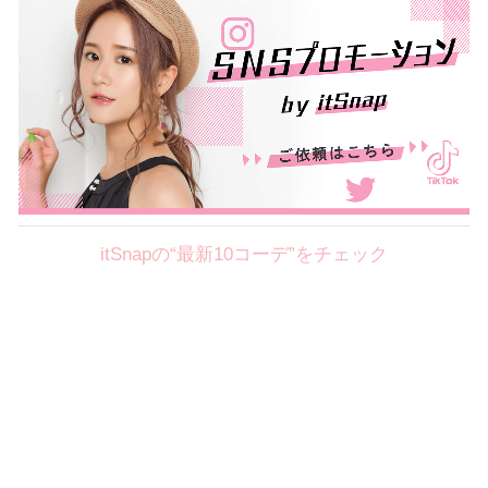
itSnapの“最新10コーデ”をチェック
Theme
8.4
【2026年8月(1／8)】
好印象を約束するミッドサマーの
Tue
旬スタイルに視線集中！ ＠東京
篠川桃音サン (153cm)
慶應義塾大学二年・20歳