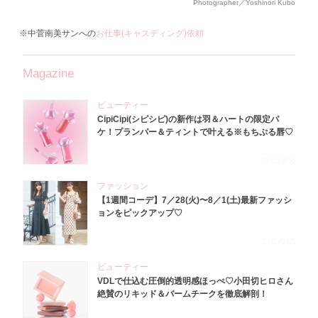
Photographer／Yoshinori Kubo
※中菅南美サンへの
お仕事(キャスティング)依頼
Magazine
ビューティー
CipiCipi(シピシピ)の新作は羽＆ハートの限定パ
ケ！プランパー＆ティントで叶える※もちぷる唇♡
2026.8.6
ファッション
【1週間コーデ】7／28(火)〜8／1(土)最新ファッシ
ョンをピックアップ♡
2026.8.5
ビューティー
VDLで仕込む圧倒的透明感ほっぺ♡小田切ヒロさん
絶賛のリキッド＆バームチークを徹底解剖！