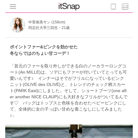
中菅南美サン (158cm)
同志社大学三回生・21歳
ポイントファー&ピンクを効かせた
冬ならではのちょい甘コーデ！
「首元のファーを取り外しができる白のノーカラーロングコ
ート(An MILLE)は、ソデにもファーが付いていてとっても可
愛いんです♪ インナーはそでがフリルになっているピンク
ニット(OLIVE des OLIVE)と、トレンドのチェック柄スカー
ト(PARK East)にしました。そして、ショートブーツ(one aft
er another NICE CLAUP)にも大好きなフリルがついてるんで
す♡ バッグはトップスと色味を合わせたベビーピンクにし
て、全体的に女の子っぽい甘めな着こなしにしてみました
♪」