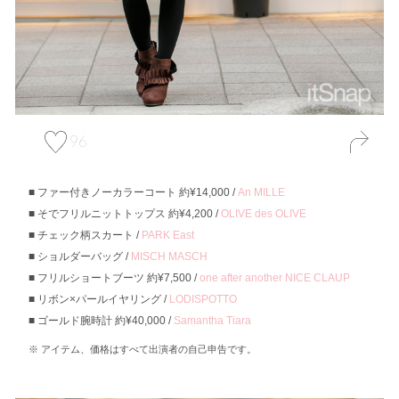
96
ファー付きノーカラーコート 約¥14,000 /
An MILLE
そでフリルニットトップス 約¥4,200 /
OLIVE des OLIVE
チェック柄スカート /
PARK East
ショルダーバッグ /
MISCH MASCH
フリルショートブーツ 約¥7,500 /
one after another NICE CLAUP
リボン×パールイヤリング /
LODISPOTTO
ゴールド腕時計 約¥40,000 /
Samantha Tiara
アイテム、価格はすべて出演者の自己申告です。