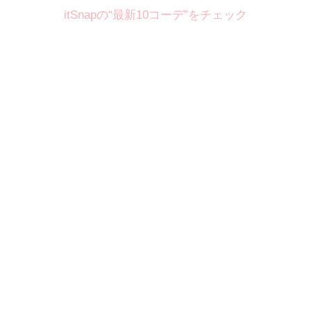
itSnapの“最新10コーデ”をチェック
Theme
8.7
【2026年8月(2／12)】
好印象を約束するミッドサマーの
Fri
旬スタイルに視線集中！ ＠東京
岩永莉子サン (149cm)
青山学院大学二年・20歳