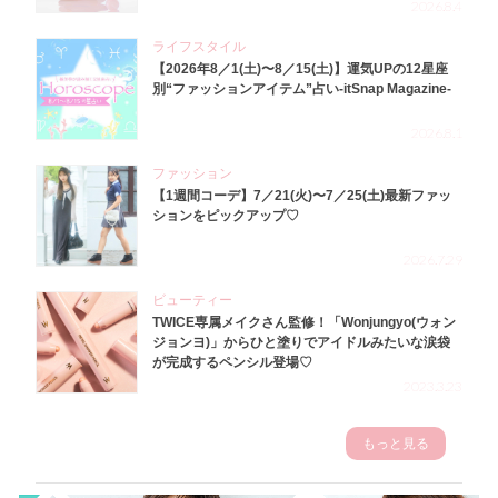
2026.8.4
ライフスタイル
【2026年8／1(土)〜8／15(土)】運気UPの12星座
別“ファッションアイテム”占い-itSnap Magazine-
2026.8.1
ファッション
【1週間コーデ】7／21(火)〜7／25(土)最新ファッ
ションをピックアップ♡
2026.7.29
ビューティー
TWICE専属メイクさん監修！「Wonjungyo(ウォン
ジョンヨ)」からひと塗りでアイドルみたいな涙袋
が完成するペンシル登場♡
2023.3.23
もっと見る