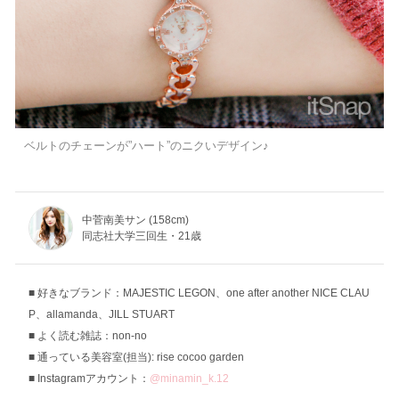
ベルトのチェーンが”ハート”のニクいデザイン♪
中菅南美サン (158cm)
同志社大学三回生・21歳
好きなブランド：MAJESTIC LEGON、one after another NICE CLAU
P、allamanda、JILL STUART
よく読む雑誌：non-no
通っている美容室(担当): rise cocoo garden
Instagramアカウント：
@minamin_k.12