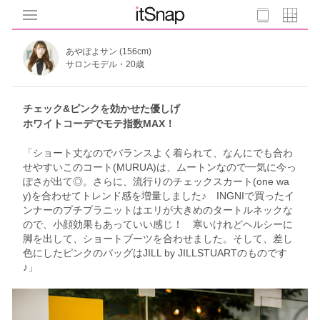
あやぽよサン (156cm)
サロンモデル・20歳
チェック&ピンクを効かせた優しげ
ホワイトコーデでモテ指数MAX！
「ショート丈なのでバランスよく着られて、なんにでも合わ
せやすいこのコート(MURUA)は、ムートンなので一気に今っ
ぽさが出て◎。さらに、流行りのチェックスカート(one wa
y)を合わせてトレンド感を増量しました♪ INGNIで買ったイ
ンナーのプチプラニットはエリが大きめのタートルネックな
ので、小顔効果もあっていい感じ！ 寒いけれどヘルシーに
脚を出して、ショートブーツを合わせました。そして、差し
色にしたピンクのバッグはJILL by JILLSTUARTのものです
♪」