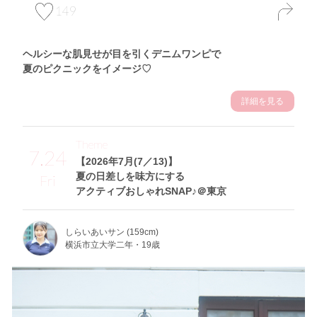
149
ヘルシーな肌見せが目を引くデニムワンピで
夏のピクニックをイメージ♡
詳細を見る
Theme
7.24
【2026年7月(7／13)】
夏の日差しを味方にする
Fri
アクティブおしゃれSNAP♪＠東京
しらいあいサン (159cm)
横浜市立大学二年・19歳