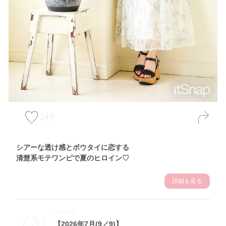
149
シアーな透け感とボウタイに恋する
清楚系モテワンピで夏のヒロイン♡
詳細を見る
Theme
7.31
【2026年7月(9／9)】