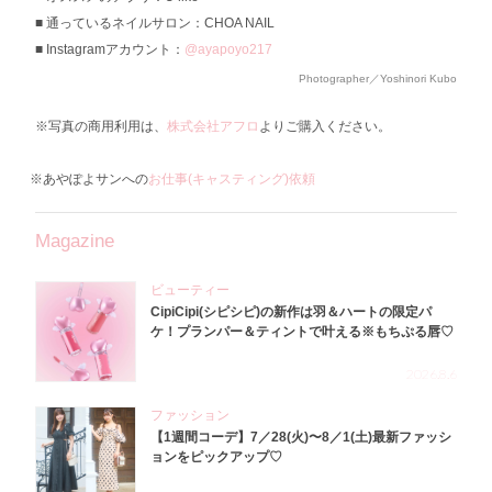
通っているネイルサロン：CHOA NAIL
Instagramアカウント：
@ayapoyo217
Photographer／Yoshinori Kubo
※写真の商用利用は、
株式会社アフロ
よりご購入ください。
※あやぽよサンへの
お仕事(キャスティング)依頼
Magazine
ビューティー
CipiCipi(シピシピ)の新作は羽＆ハートの限定パ
ケ！プランパー＆ティントで叶える※もちぷる唇♡
2026.8.6
ファッション
【1週間コーデ】7／28(火)〜8／1(土)最新ファッシ
ョンをピックアップ♡