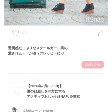
148
透明感たっぷりなスクールガール風の
愛されムードが漂うプレッピーに♡
詳細を見る
Theme
7.21
【2026年7月(6／13)】
夏の日差しを味方にする
Tue
アクティブおしゃれSNAP♪＠東京
昼間彩花サン (156cm)