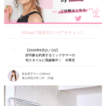
itSnapの“最新10コーデ”をチェック
Theme
8.7
【2026年8月(2／12)】
好印象を約束するミッドサマーの
Fri
旬スタイルに視線集中！ ＠東京
岩永莉子サン (149cm)
青山学院大学二年・20歳