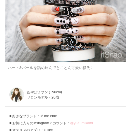
ハート&パールを詰め込んでとことん可愛い指先に
あやぽよサン (156cm)
サロンモデル・20歳
好きなブランド：M me eme
お気に入りのInstagramアカウント：
@yua_mikami
オススメのアプリ：U like