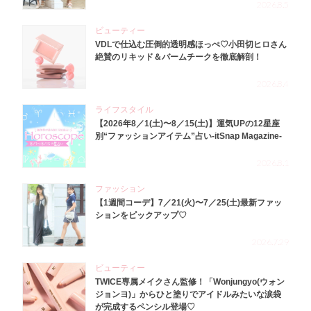
2026.8.5
ビューティー
VDLで仕込む圧倒的透明感ほっぺ♡小田切ヒロさん
絶賛のリキッド＆バームチークを徹底解剖！
2026.8.4
ライフスタイル
【2026年8／1(土)〜8／15(土)】運気UPの12星座
別“ファッションアイテム”占い-itSnap Magazine-
2026.8.1
ファッション
【1週間コーデ】7／21(火)〜7／25(土)最新ファッ
ションをピックアップ♡
2026.7.29
ビューティー
TWICE専属メイクさん監修！「Wonjungyo(ウォン
ジョンヨ)」からひと塗りでアイドルみたいな涙袋
が完成するペンシル登場♡