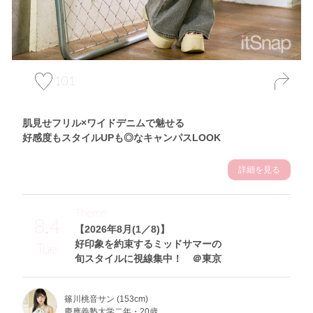
101
肌見せフリル×ワイドデニムで魅せる
好感度もスタイルUPも◎なキャンパスLOOK
詳細を見る
Theme
8.4
【2026年8月(1／8)】
好印象を約束するミッドサマーの
Tue
旬スタイルに視線集中！ ＠東京
篠川桃音サン (153cm)
慶應義塾大学二年・20歳