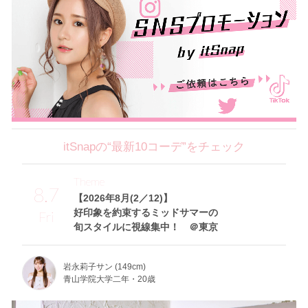
itSnapの“最新10コーデ”をチェック
Theme
8.7
【2026年8月(2／12)】
好印象を約束するミッドサマーの
Fri
旬スタイルに視線集中！ ＠東京
岩永莉子サン (149cm)
青山学院大学二年・20歳