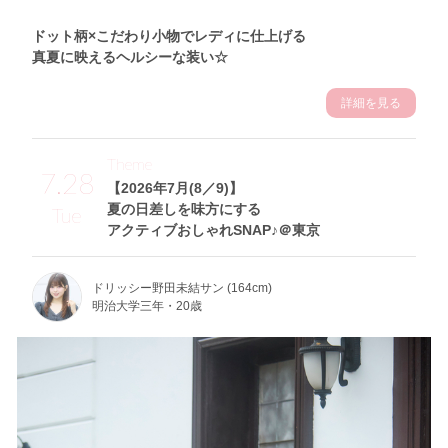
ドット柄×こだわり小物でレディに仕上げる
真夏に映えるヘルシーな装い☆
詳細を見る
Theme
7.28
【2026年7月(8／9)】
夏の日差しを味方にする
Tue
アクティブおしゃれSNAP♪＠東京
ドリッシー野田未結サン (164cm)
明治大学三年・20歳