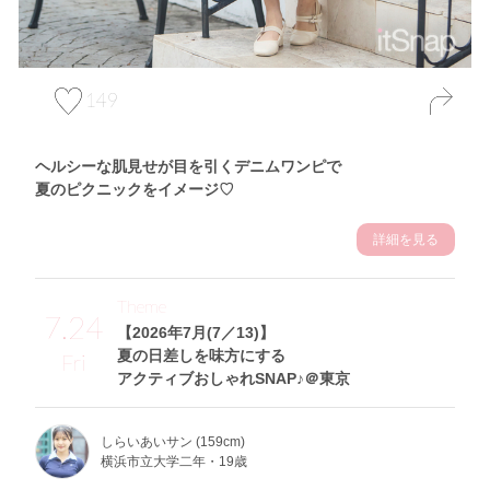
149
ヘルシーな肌見せが目を引くデニムワンピで
夏のピクニックをイメージ♡
詳細を見る
Theme
7.24
【2026年7月(7／13)】
夏の日差しを味方にする
Fri
アクティブおしゃれSNAP♪＠東京
しらいあいサン (159cm)
横浜市立大学二年・19歳