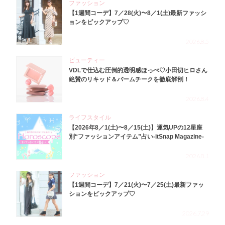
ファッション
【1週間コーデ】7／28(火)〜8／1(土)最新ファッシ
ョンをピックアップ♡
2026.8.5
ビューティー
VDLで仕込む圧倒的透明感ほっぺ♡小田切ヒロさん
絶賛のリキッド＆バームチークを徹底解剖！
2026.8.4
ライフスタイル
【2026年8／1(土)〜8／15(土)】運気UPの12星座
別“ファッションアイテム”占い-itSnap Magazine-
2026.8.1
ファッション
【1週間コーデ】7／21(火)〜7／25(土)最新ファッ
ションをピックアップ♡
2026.7.29