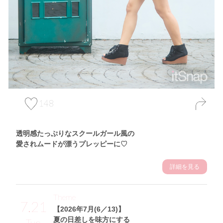
148
透明感たっぷりなスクールガール風の
愛されムードが漂うプレッピーに♡
詳細を見る
Theme
7.21
【2026年7月(6／13)】
夏の日差しを味方にする
Tue