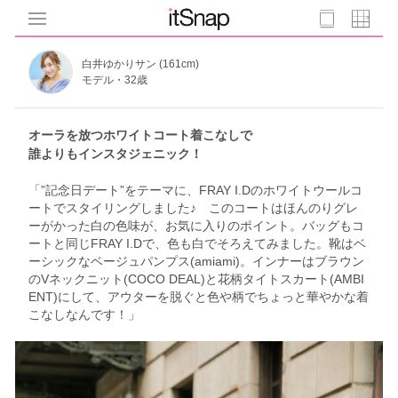
白井ゆかりサン (161cm)
モデル・32歳
オーラを放つホワイトコート着こなしで
誰よりもインスタジェニック！
「”記念日デート”をテーマに、FRAY I.Dのホワイトウールコ
ートでスタイリングしました♪ このコートはほんのりグレ
ーがかった白の色味が、お気に入りのポイント。バッグもコ
ートと同じFRAY I.Dで、色も白でそろえてみました。靴はベ
ーシックなベージュパンプス(amiami)。インナーはブラウン
のVネックニット(COCO DEAL)と花柄タイトスカート(AMBI
ENT)にして、アウターを脱ぐと色や柄でちょっと華やかな着
こなしなんです！」