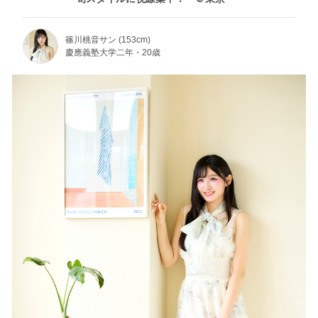
篠川桃音サン (153cm)
慶應義塾大学二年・20歳