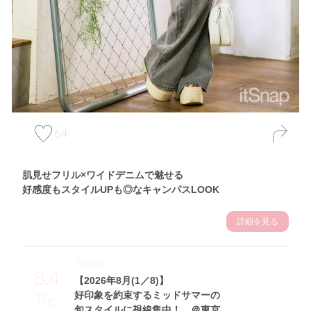
64
肌見せフリル×ワイドデニムで魅せる
好感度もスタイルUPも◎なキャンパスLOOK
詳細を見る
Theme
8.4
【2026年8月(1／8)】
好印象を約束するミッドサマーの
Tue
旬スタイルに視線集中！ ＠東京