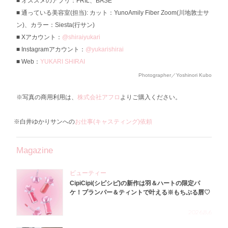
オススメのアプリ：FRIL、BASE
通っている美容室(担当): カット：YunoAmily Fiber Zoom(川地敦士サ
ン)、カラー：Siesta(行サン)
Xアカウント：
@shiraiyukari
Instagramアカウント：
@yukarishirai
Web：
YUKARI SHIRAI
Photographer／Yoshinori Kubo
※写真の商用利用は、
株式会社アフロ
よりご購入ください。
※白井ゆかりサンへの
お仕事(キャスティング)依頼
Magazine
ビューティー
CipiCipi(シピシピ)の新作は羽＆ハートの限定パ
ケ！プランパー＆ティントで叶える※もちぷる唇♡
2026.8.6