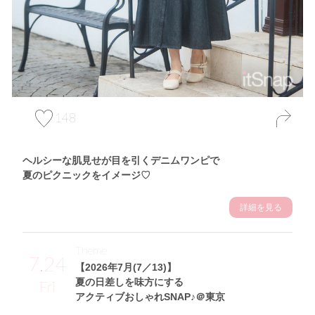
148
ヘルシーな肌見せが目を引くデニムワンピで
夏のピクニックをイメージ♡
詳細を見る
Theme
7.24
【2026年7月(7／13)】
夏の日差しを味方にする
Fri
アクティブおしゃれSNAP♪＠東京