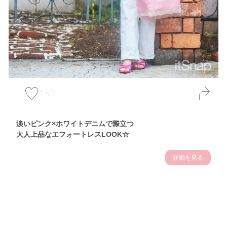
152
淡いピンク×ホワイトデニムで際立つ
大人上品なエフォートレスLOOK☆
詳細を見る
Theme
7.10
【2026年7月(3／13)】
夏の日差しを味方にする
Fri
アクティブおしゃれSNAP♪＠東京