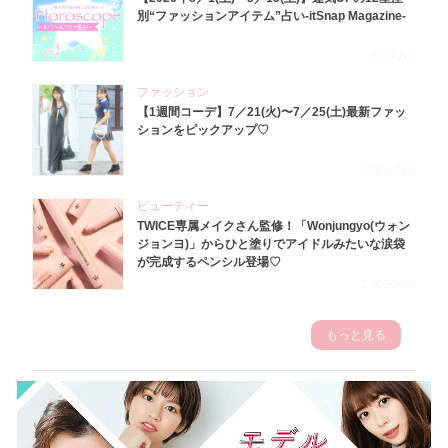
別“ファッションアイテム”占い-itSnap Magazine-
2026.8.1
ファッション
【1週間コーデ】7／21(火)〜7／25(土)最新ファッ
ションをピックアップ♡
2026.7.29
ビューティー
TWICE専属メイクさん監修！「Wonjungyo(ウォン
ジョンヨ)」からひと塗りでアイドルみたいな涙袋
が完成するペンシル登場♡
2023.3.23
もっと見る