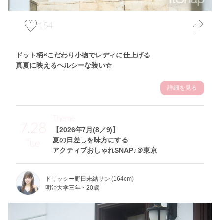
154
ドット柄×こだわり小物でレディに仕上げる
真夏に映えるヘルシーな装い☆
詳細を見る
Theme
7.28
【2026年7月(8／9)】
夏の日差しを味方にする
Tue
アクティブおしゃれSNAP♪＠東京
ドリッシー野田未結サン (164cm)
明治大学三年・20歳