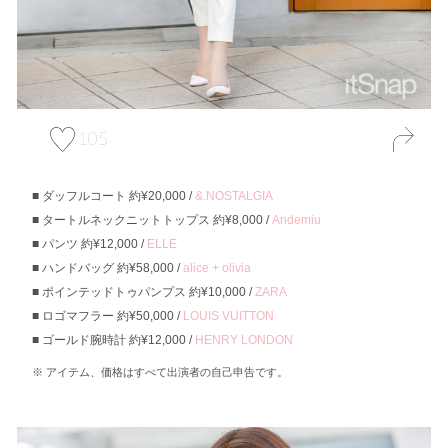
105
ダッフルコート 約¥20,000 /
&.NOSTALGIA
タートルネックニットトップス 約¥8,000 /
Andemiu
パンツ 約¥12,000 /
ELLE
ハンドバッグ 約¥58,000 /
alice + olivia
ポインテッドトゥパンプス 約¥10,000 /
ZARA
ロゴマフラー 約¥50,000 /
LOUIS VUITTON
ゴールド腕時計 約¥12,000 /
HENRY LONDON
アイテム、価格はすべて出演者の自己申告です。