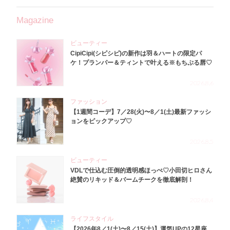
Magazine
ビューティー
CipiCipi(シピシピ)の新作は羽＆ハートの限定パ
ケ！プランパー＆ティントで叶える※もちぷる唇♡
2026.8.6
ファッション
【1週間コーデ】7／28(火)〜8／1(土)最新ファッシ
ョンをピックアップ♡
2026.8.5
ビューティー
VDLで仕込む圧倒的透明感ほっぺ♡小田切ヒロさん
絶賛のリキッド＆バームチークを徹底解剖！
2026.8.4
ライフスタイル
【2026年8／1(土)〜8／15(土)】運気UPの12星座