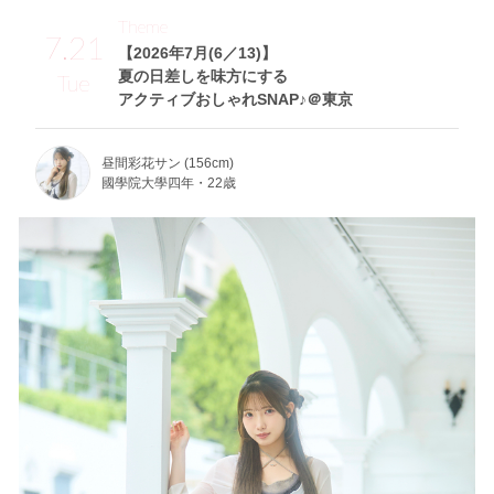
Theme
7.21
【2026年7月(6／13)】
夏の日差しを味方にする
Tue
アクティブおしゃれSNAP♪＠東京
昼間彩花サン (156cm)
國學院大學四年・22歳