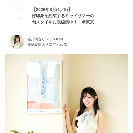
Theme
8.4
【2026年8月(1／8)】
好印象を約束するミッドサマーの
Tue
旬スタイルに視線集中！ ＠東京
篠川桃音サン (153cm)
慶應義塾大学二年・20歳