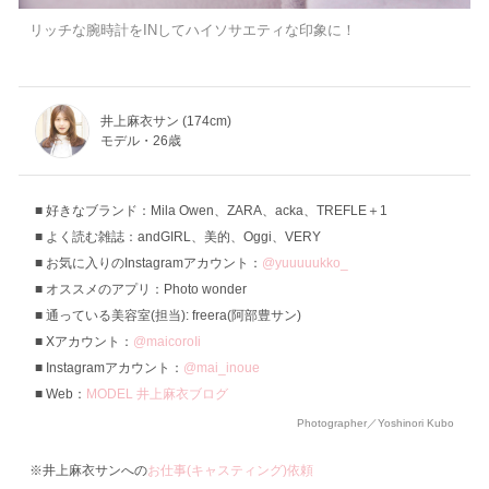
リッチな腕時計をINしてハイソサエティな印象に！
井上麻衣サン (174cm)
モデル・26歳
好きなブランド：Mila Owen、ZARA、acka、TREFLE＋1
よく読む雑誌：andGIRL、美的、Oggi、VERY
お気に入りのInstagramアカウント：
@yuuuuukko_
オススメのアプリ：Photo wonder
通っている美容室(担当): freera(阿部豊サン)
Xアカウント：
@maicoroIi
Instagramアカウント：
@mai_inoue
Web：
MODEL 井上麻衣ブログ
Photographer／Yoshinori Kubo
※井上麻衣サンへの
お仕事(キャスティング)依頼