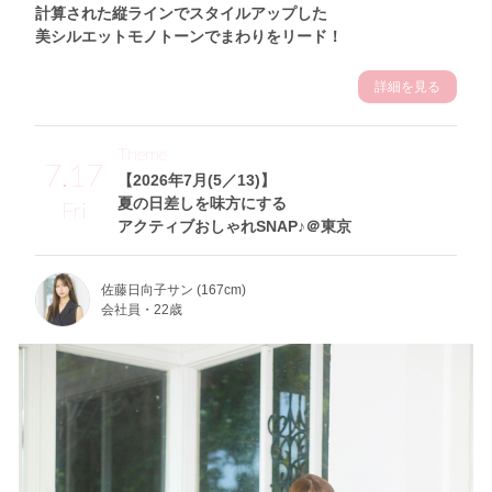
計算された縦ラインでスタイルアップした
美シルエットモノトーンでまわりをリード！
詳細を見る
Theme
7.17
【2026年7月(5／13)】
夏の日差しを味方にする
Fri
アクティブおしゃれSNAP♪＠東京
佐藤日向子サン (167cm)
会社員・22歳