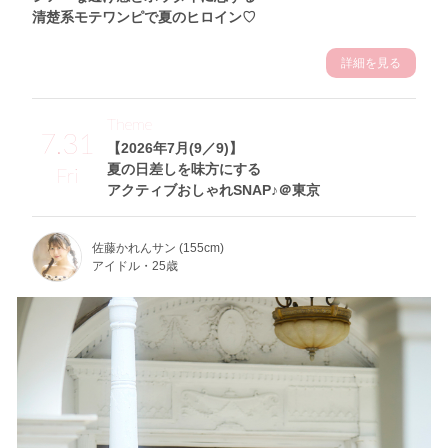
清楚系モテワンピで夏のヒロイン♡
詳細を見る
Theme
7.31
【2026年7月(9／9)】
夏の日差しを味方にする
Fri
アクティブおしゃれSNAP♪＠東京
佐藤かれんサン (155cm)
アイドル・25歳