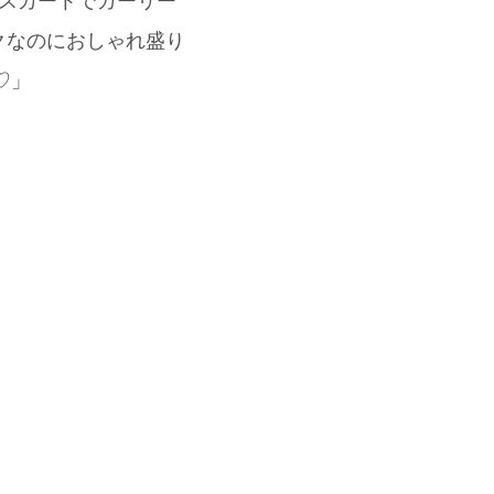
ツスカートでガーリー
クなのにおしゃれ盛り
♡」