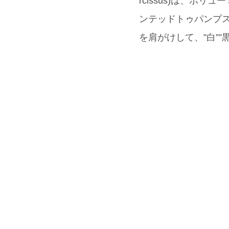
rcissus)は、
ンテッドトゥパンプス(
を肩がけして、”白””