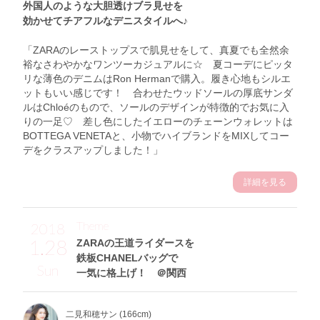
外国人のような大胆透けブラ見せを
効かせてチアフルなデニスタイルへ♪
「ZARAのレーストップスで肌見せをして、真夏でも全然余
裕なさわやかなワンツーカジュアルに☆ 夏コーデにピッタ
リな薄色のデニムはRon Hermanで購入。履き心地もシルエ
ットもいい感じです！ 合わせたウッドソールの厚底サンダ
ルはChloéのもので、ソールのデザインが特徴的でお気に入
りの一足♡ 差し色にしたイエローのチェーンウォレットは
BOTTEGA VENETAと、小物でハイブランドをMIXしてコー
デをクラスアップしました！」
詳細を見る
Theme
2018
1.28
ZARAの王道ライダースを
鉄板CHANELバッグで
Sun
一気に格上げ！ ＠関西
二見和穂サン (166cm)