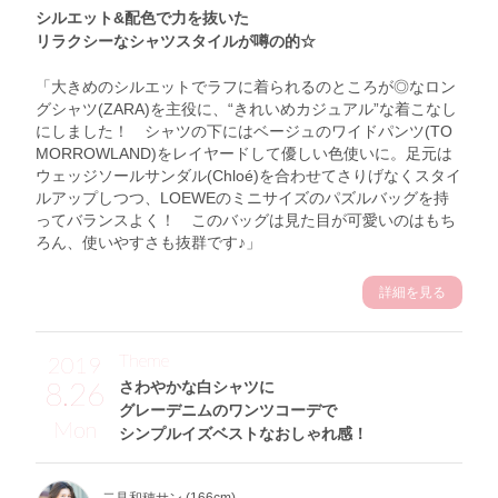
シルエット&配色で力を抜いた
リラクシーなシャツスタイルが噂の的☆
「大きめのシルエットでラフに着られるのところが◎なロン
グシャツ(ZARA)を主役に、“きれいめカジュアル”な着こなし
にしました！ シャツの下にはベージュのワイドパンツ(TO
MORROWLAND)をレイヤードして優しい色使いに。足元は
ウェッジソールサンダル(Chloé)を合わせてさりげなくスタイ
ルアップしつつ、LOEWEのミニサイズのパズルバッグを持
ってバランスよく！ このバッグは見た目が可愛いのはもち
ろん、使いやすさも抜群です♪」
詳細を見る
Theme
2019
8.26
さわやかな白シャツに
グレーデニムのワンツコーデで
Mon
シンプルイズベストなおしゃれ感！