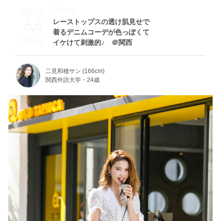
Theme
2018
6.6
レーストップスの透け肌見せで
着るデニムコーデが色っぽくて
Wed
イケけて刺激的♪ ＠関西
二見和穂サン (166cm)
関西外語大学・24歳