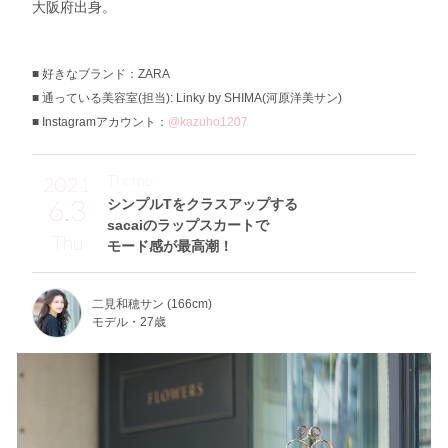
大阪府出身。
好きなブランド：ZARA
通っている美容室(担当): Linky by SHIMA(河原洋美サン)
Instagramアカウント：
@kazuho1207
Theme
2021
6.3
シンプルTをクラスアップする
sacaiのラップスカートで
Thu
モード感が最高潮！
二見和穂サン (166cm)
モデル・27歳