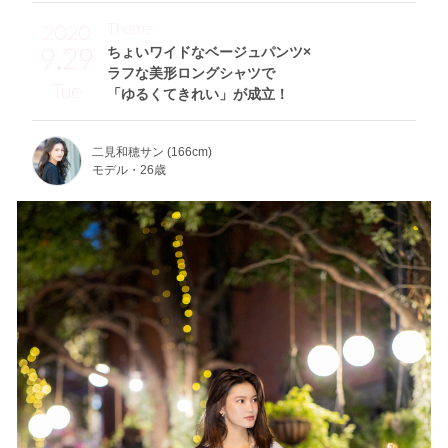
Theme
2020
9.29
ちょいワイドなベージュパンツ×
ラフな美形ロングシャツで
Tue
「ゆるくてきれい」が成立！
二見和穂サン (166cm)
モデル・26歳