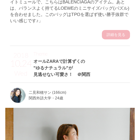
イトミュールで、こちらはBALENCIAGAのアイテム。あと
は、バランスよく持てるLOEWEのミニサイズバッグ(パズル)
を合わせました。このバッグはTPOを選ばず使い勝手抜群で
いい感じです♪」
詳細を見る
Theme
2018
10.24
オールZARAで計算ずくの
"ゆるナチュラル"が
Wed
見逃せない可愛さ！ ＠関西
二見和穂サン (166cm)
関西外語大学・24歳