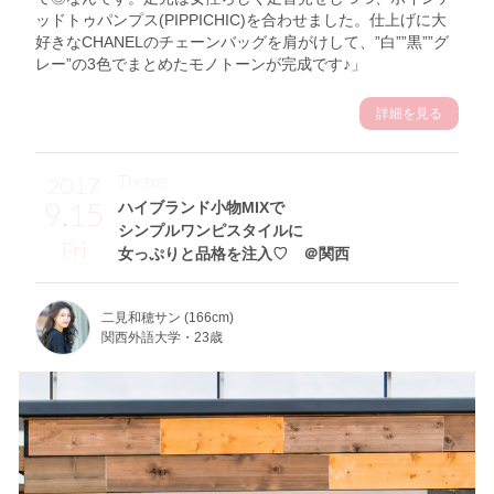
ッドトゥパンプス(PIPPICHIC)を合わせました。仕上げに大
好きなCHANELのチェーンバッグを肩がけして、”白””黒””グ
レー”の3色でまとめたモノトーンが完成です♪」
詳細を見る
Theme
2017
9.15
ハイブランド小物MIXで
シンプルワンピスタイルに
Fri
女っぷりと品格を注入♡ ＠関西
二見和穂サン (166cm)
関西外語大学・23歳