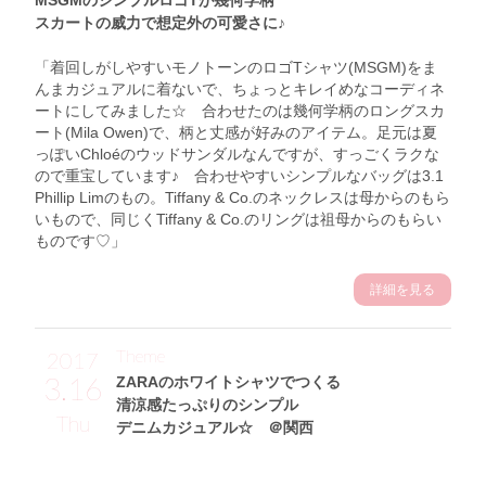
MSGMのシンプルロゴTが幾何学柄
スカートの威力で想定外の可愛さに♪
「着回しがしやすいモノトーンのロゴTシャツ(MSGM)をま
んまカジュアルに着ないで、ちょっとキレイめなコーディネ
ートにしてみました☆ 合わせたのは幾何学柄のロングスカ
ート(Mila Owen)で、柄と丈感が好みのアイテム。足元は夏
っぽいChloéのウッドサンダルなんですが、すっごくラクな
ので重宝しています♪ 合わせやすいシンプルなバッグは3.1
Phillip Limのもの。Tiffany & Co.のネックレスは母からのもら
いもので、同じくTiffany & Co.のリングは祖母からのもらい
ものです♡」
詳細を見る
Theme
2017
3.16
ZARAのホワイトシャツでつくる
清涼感たっぷりのシンプル
Thu
デニムカジュアル☆ ＠関西