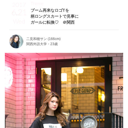
Theme
2017
6.21
ブーム再来なロゴTを
柄ロングスカートで見事に
Wed
ガールに転換♡ ＠関西
二見和穂サン (166cm)
関西外語大学・23歳