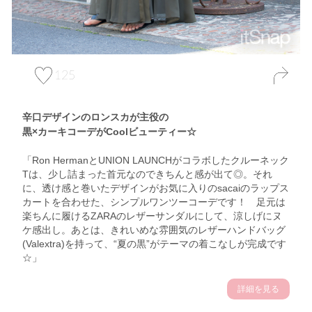
125
辛口デザインのロンスカが主役の
黒×カーキコーデがCoolビューティー☆
「Ron HermanとUNION LAUNCHがコラボしたクルーネック
Tは、少し詰まった首元なのできちんと感が出て◎。それ
に、透け感と巻いたデザインがお気に入りのsacaiのラップス
カートを合わせた、シンプルワンツーコーデです！ 足元は
楽ちんに履けるZARAのレザーサンダルにして、涼しげにヌ
ケ感出し。あとは、きれいめな雰囲気のレザーハンドバッグ
(Valextra)を持って、“夏の黒”がテーマの着こなしが完成です
☆」
詳細を見る