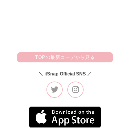
ジではないので、合わせやすいしコーデのアクセントになっ
て◎。シャツとデニムだけのシンプルなコーデなので、特に
シルエットにこだわりました。そして、LOUIS VUITTONの
モノグラムバッグは実は祖母からのおさがり。パンプスはCh
ristian Louboutinです☆」
TOPの最新コーデから見る
＼ itSnap Official SNS ／