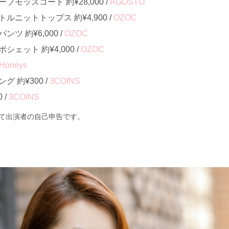
モッズコート 約¥28,000 /
AGOSTO
ニットトップス 約¥4,900 /
OZOC
ツ 約¥6,000 /
OZOC
ェット 約¥4,000 /
OZOC
Honeys
 約¥300 /
3COINS
 /
3COINS
て出演者の自己申告です。