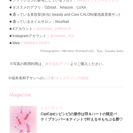
ファッションの参考にしているブログ：
ANNEオフィシャルブログ
オススメのアプリ：OZmall、Amazon、LUXA
通っている美容室(担当): beauty and Care CALON(菊池真里亜サン)
通っているネイルサロン：NiceNail
Xアカウント：
@miwako_19850410
Instagramアカウント：
@miwako_410
Web：
MIWAKO DIARY
Photographer／Michihiro Shimizu(f-me) Text／Sayaka Seko
※写真の商用利用は、
株式会社アフロ
よりご購入ください。
※稲本美和子サンへの
お仕事(キャスティング)依頼
Magazine
ビューティー
CipiCipi(シピシピ)の新作は羽＆ハートの限定パ
ケ！プランパー＆ティントで叶える※もちぷる唇♡
2026.8.6