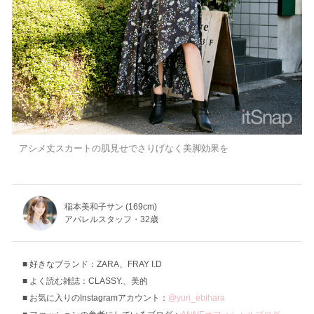
アシメ丈スカートの肌見せでさりげなく美脚効果を
稲本美和子サン (169cm)
アパレルスタッフ・32歳
好きなブランド：ZARA、FRAY I.D
よく読む雑誌：CLASSY.、美的
お気に入りのInstagramアカウント：
@yuri_ebihara