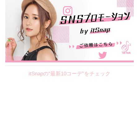
itSnapの“最新10コーデ”をチェック
Theme
8.7
【2026年8月(2／12)】
好印象を約束するミッドサマーの
Fri
旬スタイルに視線集中！ ＠東京
岩永莉子サン (149cm)
青山学院大学二年・20歳