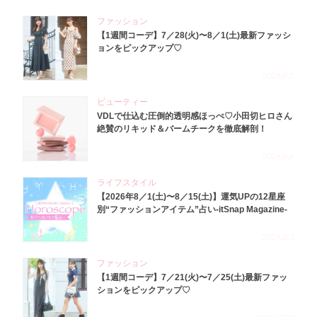
ファッション
【1週間コーデ】7／28(火)〜8／1(土)最新ファッシ
ョンをピックアップ♡
2026.8.5
ビューティー
VDLで仕込む圧倒的透明感ほっぺ♡小田切ヒロさん
絶賛のリキッド＆バームチークを徹底解剖！
2026.8.4
ライフスタイル
【2026年8／1(土)〜8／15(土)】運気UPの12星座
別“ファッションアイテム”占い-itSnap Magazine-
2026.8.1
ファッション
【1週間コーデ】7／21(火)〜7／25(土)最新ファッ
ションをピックアップ♡