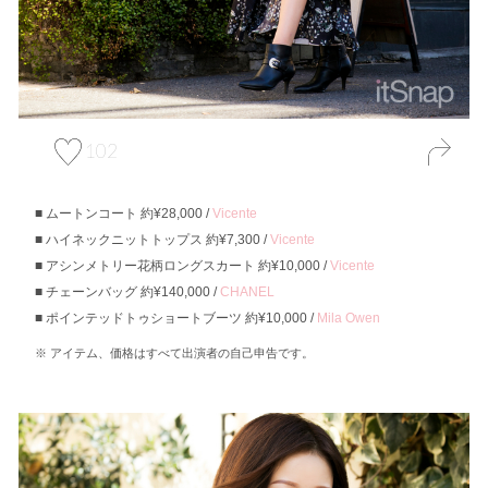
102
ムートンコート 約¥28,000 /
Vicente
ハイネックニットトップス 約¥7,300 /
Vicente
アシンメトリー花柄ロングスカート 約¥10,000 /
Vicente
チェーンバッグ 約¥140,000 /
CHANEL
ポインテッドトゥショートブーツ 約¥10,000 /
Mila Owen
アイテム、価格はすべて出演者の自己申告です。