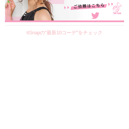
itSnapの“最新10コーデ”をチェック
Theme
8.7
【2026年8月(2／12)】
好印象を約束するミッドサマーの
Fri
旬スタイルに視線集中！ ＠東京
岩永莉子サン (149cm)
青山学院大学二年・20歳