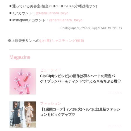
通っている美容室(担当): ORCHESTRA(小幡茂雄サン)
Xアカウント：
@NamiueharaTokyo
Instagramアカウント：
@namiuehara_tokyo
Photographer／Yohei Fujii(PEACE MONKEY)
※上原奈美サンへの
お仕事(キャスティング)依頼
Magazine
ビューティー
CipiCipi(シピシピ)の新作は羽＆ハートの限定パ
ケ！プランパー＆ティントで叶える※もちぷる唇♡
2026.8.6
ファッション
【1週間コーデ】7／28(火)〜8／1(土)最新ファッシ
ョンをピックアップ♡
2026.8.5