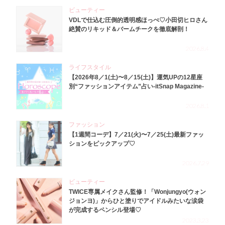
ビューティー
VDLで仕込む圧倒的透明感ほっぺ♡小田切ヒロさん
絶賛のリキッド＆バームチークを徹底解剖！
2026.8.4
ライフスタイル
【2026年8／1(土)〜8／15(土)】運気UPの12星座
別“ファッションアイテム”占い-itSnap Magazine-
2026.8.1
ファッション
【1週間コーデ】7／21(火)〜7／25(土)最新ファッ
ションをピックアップ♡
2026.7.29
ビューティー
TWICE専属メイクさん監修！「Wonjungyo(ウォン
ジョンヨ)」からひと塗りでアイドルみたいな涙袋
が完成するペンシル登場♡
2023.3.23