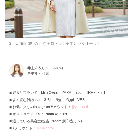
春、活躍間違いなしなテロトレンチでいい女オーラ！
井上麻衣サン (174cm)
モデル・26歳
好きなブランド：Mila Owen、ZARA、acka、TREFLE＋1
よく読む雑誌：andGIRL、美的、Oggi、VERY
お気に入りのInstagramアカウント：
@yuuuuukko_
オススメのアプリ：Photo wonder
通っている美容室(担当): freera(阿部豊サン)
Xアカウント：
@maicoroIi