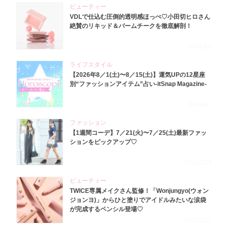
ビューティー
VDLで仕込む圧倒的透明感ほっぺ♡小田切ヒロさん
絶賛のリキッド＆バームチークを徹底解剖！
2026.8.4
ライフスタイル
【2026年8／1(土)〜8／15(土)】運気UPの12星座
別“ファッションアイテム”占い-itSnap Magazine-
2026.8.1
ファッション
【1週間コーデ】7／21(火)〜7／25(土)最新ファッ
ションをピックアップ♡
2026.7.29
ビューティー
TWICE専属メイクさん監修！「Wonjungyo(ウォン
ジョンヨ)」からひと塗りでアイドルみたいな涙袋
が完成するペンシル登場♡
2023.3.23