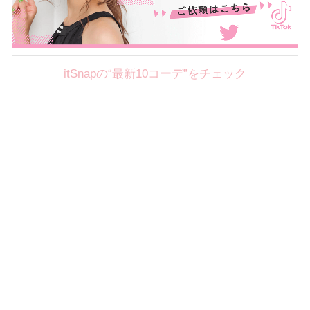
itSnapの“最新10コーデ”をチェック
Theme
8.7
【2026年8月(2／12)】
好印象を約束するミッドサマーの
Fri
旬スタイルに視線集中！ ＠東京
岩永莉子サン (149cm)
青山学院大学二年・20歳