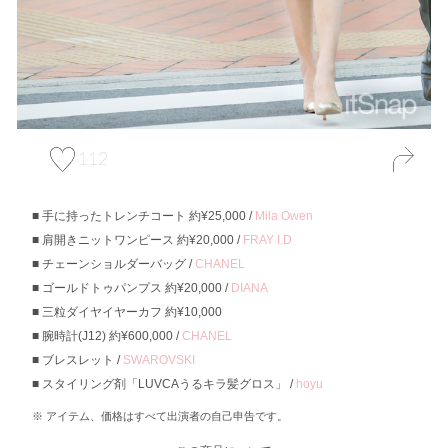
112
手に持ったトレンチコート 約¥25,000 /
Mila Owen
肩開きニットワンピース 約¥20,000 /
FRAY I.D
チェーンショルダーバッグ /
CHANEL
ゴールドトゥパンプス 約¥20,000 /
DIANA
三粒ダイヤイヤーカフ 約¥10,000
腕時計(J12) 約¥600,000 /
CHANEL
ブレスレット /
SWAROVSKI
スタイリング剤「LUVCAうるキラ髪グロス」 /
hoyu
アイテム、価格はすべて出演者の自己申告です。