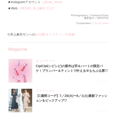
Instagramアカウント：
@mai_inoue
Web：
MODEL 井上麻衣ブログ
Photographer／Yoshinori Kubo
撮影協力／GROOVE
Cooperation／
ELLE salon
※井上麻衣サンへの
お仕事(キャスティング)依頼
Magazine
ビューティー
CipiCipi(シピシピ)の新作は羽＆ハートの限定パ
ケ！プランパー＆ティントで叶える※もちぷる唇♡
2026.8.6
ファッション
【1週間コーデ】7／28(火)〜8／1(土)最新ファッシ
ョンをピックアップ♡
2026.8.5