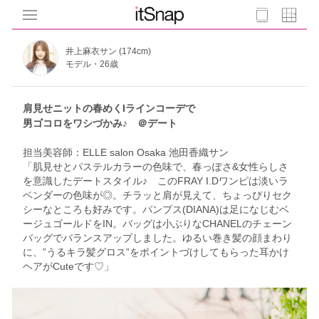
井上麻衣サン (174cm)
モデル・26歳
肩見せニットの春めくIラインコーデで
男ゴコロをワシづかみ♪ ＠デート
担当美容師：ELLE salon Osaka 池田香織サン
「肌見せとパステルカラーの色味で、春っぽさ&女性らしさ
を意識したデートスタイル♪ このFRAY I.Dワンピは淡いラ
ベンダーの色味が◎。チラッと肩が見えて、ちょっぴりセク
シーなところも好みです。パンプス(DIANA)は足になじむベ
ージュゴールドをIN。バッグは小ぶりなCHANELのチェーン
バッグでバランスアップしました。ゆるい巻き髪の顔まわり
に、”うるキラ髪グロス”をポイントづけしてもらった耳かけ
ヘアがCuteです♡」