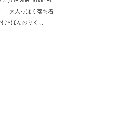
fter another
た！ 大人っぽく落ち着
耳かけ×ほんのりくし