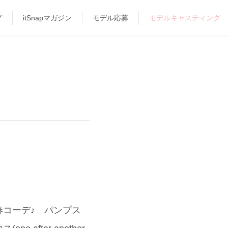
グ
itSnapマガジン
モデル応募
モデルキャスティング
コーデ♪ パンプス