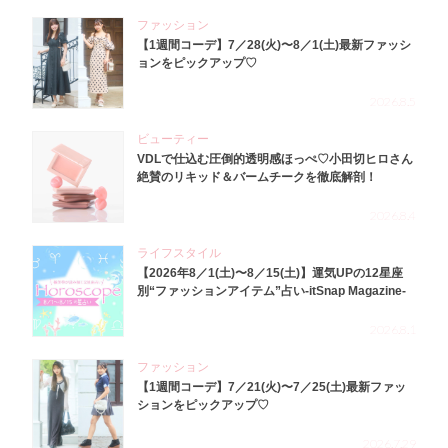
ファッション
【1週間コーデ】7／28(火)〜8／1(土)最新ファッシ
ョンをピックアップ♡
2026.8.5
ビューティー
VDLで仕込む圧倒的透明感ほっぺ♡小田切ヒロさん
絶賛のリキッド＆バームチークを徹底解剖！
2026.8.4
ライフスタイル
【2026年8／1(土)〜8／15(土)】運気UPの12星座
別“ファッションアイテム”占い-itSnap Magazine-
2026.8.1
ファッション
【1週間コーデ】7／21(火)〜7／25(土)最新ファッ
ションをピックアップ♡
2026.7.29