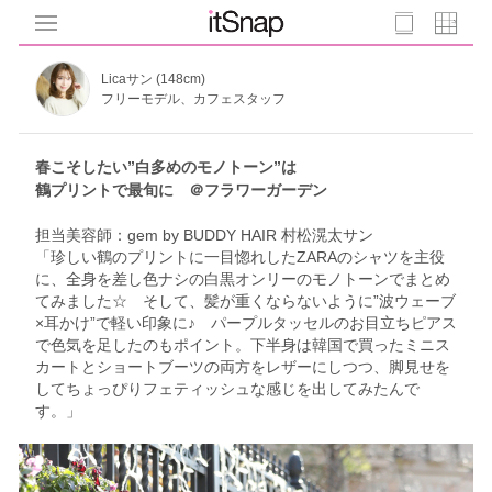
Licaサン (148cm)
フリーモデル、カフェスタッフ
春こそしたい”白多めのモノトーン”は
鶴プリントで最旬に ＠フラワーガーデン
担当美容師：gem by BUDDY HAIR 村松滉太サン
「珍しい鶴のプリントに一目惚れしたZARAのシャツを主役
に、全身を差し色ナシの白黒オンリーのモノトーンでまとめ
てみました☆ そして、髪が重くならないように”波ウェーブ
×耳かけ”で軽い印象に♪ パープルタッセルのお目立ちピアス
で色気を足したのもポイント。下半身は韓国で買ったミニス
カートとショートブーツの両方をレザーにしつつ、脚見せを
してちょっぴりフェティッシュな感じを出してみたんで
す。」