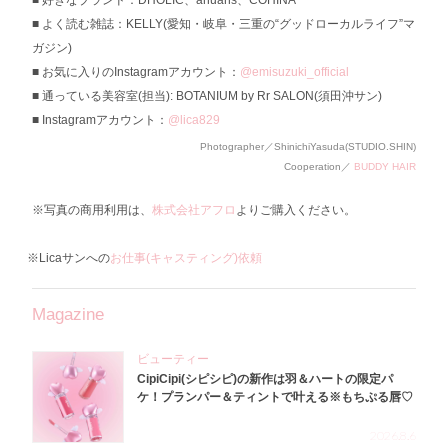
好きなブランド：DHOLIC、ánuans、COHINA
よく読む雑誌：KELLY(愛知・岐阜・三重の“グッドローカルライフ”マ
ガジン)
お気に入りのInstagramアカウント：
@emisuzuki_official
通っている美容室(担当): BOTANIUM by Rr SALON(須田沖サン)
Instagramアカウント：
@lica829
Photographer／ShinichiYasuda(STUDIO.SHIN)
Cooperation／
BUDDY HAIR
※写真の商用利用は、
株式会社アフロ
よりご購入ください。
※Licaサンへの
お仕事(キャスティング)依頼
Magazine
ビューティー
CipiCipi(シピシピ)の新作は羽＆ハートの限定パ
ケ！プランパー＆ティントで叶える※もちぷる唇♡
2026.8.6