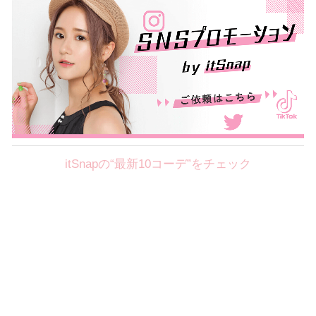
itSnapの“最新10コーデ”をチェック
Theme
8.7
【2026年8月(2／12)】
好印象を約束するミッドサマーの
Fri
旬スタイルに視線集中！ ＠東京
岩永莉子サン (149cm)
青山学院大学二年・20歳