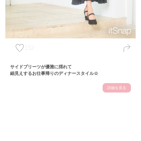
152
サイドプリーツが優雅に揺れて
細見えするお仕事帰りのディナースタイル☆
詳細を見る
Theme
7.14
"【2026年7月(4／13)】
夏の日差しを味方にする
Tue
アクティブおしゃれSNAP♪＠東京"