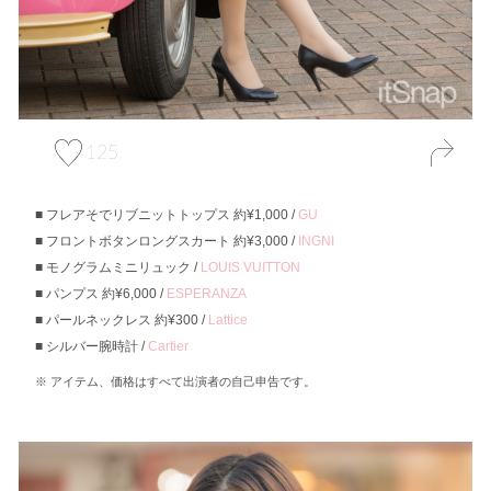
125
フレアそでリブニットトップス 約¥1,000 /
GU
フロントボタンロングスカート 約¥3,000 /
INGNI
モノグラムミニリュック /
LOUIS VUITTON
パンプス 約¥6,000 /
ESPERANZA
パールネックレス 約¥300 /
Lattice
シルバー腕時計 /
Cartier
アイテム、価格はすべて出演者の自己申告です。