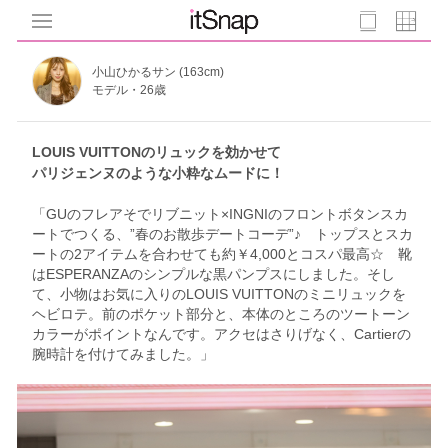
小山ひかるサン (163cm)
モデル・26歳
LOUIS VUITTONのリュックを効かせて
パリジェンヌのような小粋なムードに！
「GUのフレアそでリブニット×INGNIのフロントボタンスカ
ートでつくる、”春のお散歩デートコーデ”♪ トップスとスカ
ートの2アイテムを合わせても約￥4,000とコスパ最高☆ 靴
はESPERANZAのシンプルな黒パンプスにしました。そし
て、小物はお気に入りのLOUIS VUITTONのミニリュックを
ヘビロテ。前のポケット部分と、本体のところのツートーン
カラーがポイントなんです。アクセはさりげなく、Cartierの
腕時計を付けてみました。」