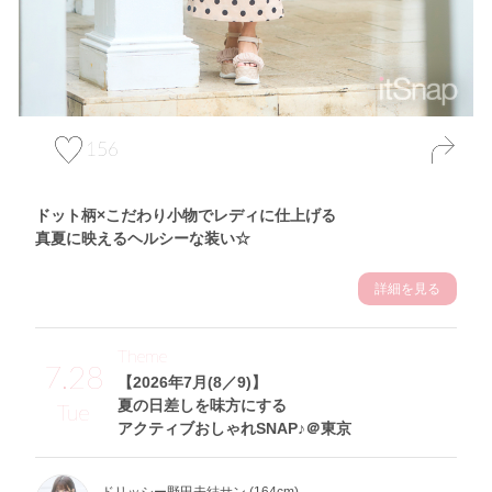
156
ドット柄×こだわり小物でレディに仕上げる
真夏に映えるヘルシーな装い☆
詳細を見る
Theme
7.28
【2026年7月(8／9)】
夏の日差しを味方にする
Tue
アクティブおしゃれSNAP♪＠東京
ドリッシー野田未結サン (164cm)