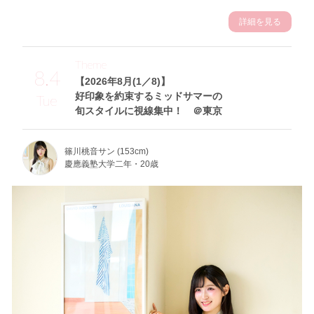
詳細を見る
Theme
8.4
【2026年8月(1／8)】
好印象を約束するミッドサマーの
Tue
旬スタイルに視線集中！ ＠東京
篠川桃音サン (153cm)
慶應義塾大学二年・20歳