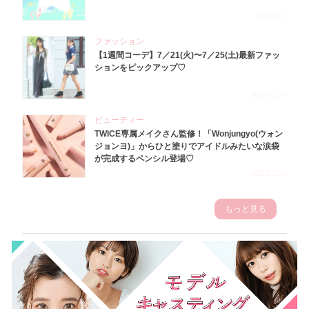
2026.8.1
ファッション
【1週間コーデ】7／21(火)〜7／25(土)最新ファッ
ションをピックアップ♡
2026.7.29
ビューティー
TWICE専属メイクさん監修！「Wonjungyo(ウォン
ジョンヨ)」からひと塗りでアイドルみたいな涙袋
が完成するペンシル登場♡
2023.3.23
もっと見る