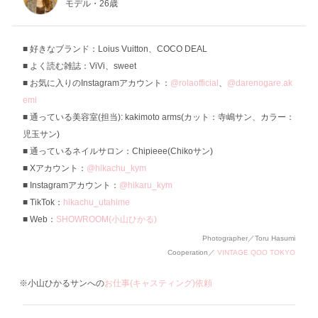
モデル・26歳
好きなブランド：Loius Vuitton、COCO DEAL
よく読む雑誌：ViVi、sweet
お気に入りのInstagramアカウント：
@rolaofficial
、
@darenogare.ak
emi
通っている美容室(担当): kakimoto arms(カット：寺嶋サン、カラー：
児玉サン)
通っているネイルサロン：Chipieee(Chikoサン)
Xアカウント：
@hikachu_kym
Instagramアカウント：
@hikaru_kym
TikTok：
hikachu_utahime
Web：
SHOWROOM(小山ひかる)
Photographer／Toru Hasumi
Cooperation／
VINTAGE QOO TOKYO
※小山ひかるサンへの
お仕事(キャスティング)依頼