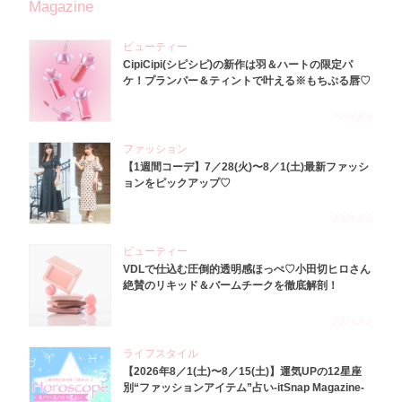
Magazine
ビューティー
CipiCipi(シピシピ)の新作は羽＆ハートの限定パ
ケ！プランパー＆ティントで叶える※もちぷる唇♡
2026.8.6
ファッション
【1週間コーデ】7／28(火)〜8／1(土)最新ファッシ
ョンをピックアップ♡
2026.8.5
ビューティー
VDLで仕込む圧倒的透明感ほっぺ♡小田切ヒロさん
絶賛のリキッド＆バームチークを徹底解剖！
2026.8.4
ライフスタイル
【2026年8／1(土)〜8／15(土)】運気UPの12星座
別“ファッションアイテム”占い-itSnap Magazine-