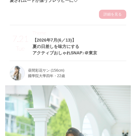
愛されムードが漂うプレッピーに♡
詳細を見る
Theme
7.21
【2026年7月(6／13)】
夏の日差しを味方にする
Tue
アクティブおしゃれSNAP♪＠東京
昼間彩花サン (156cm)
國學院大學四年・22歳