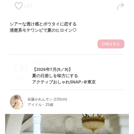
149
シアーな透け感とボウタイに恋する
清楚系モテワンピで夏のヒロイン♡
詳細を見る
Theme
7.31
【2026年7月(9／9)】
夏の日差しを味方にする
Fri
アクティブおしゃれSNAP♪＠東京
佐藤かれんサン (155cm)
アイドル・25歳