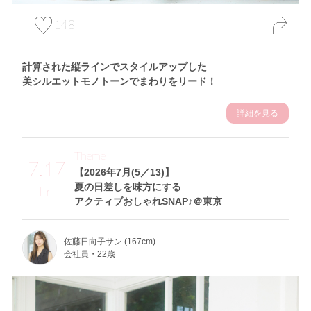
148
計算された縦ラインでスタイルアップした
美シルエットモノトーンでまわりをリード！
詳細を見る
Theme
7.17
【2026年7月(5／13)】
夏の日差しを味方にする
Fri
アクティブおしゃれSNAP♪＠東京
佐藤日向子サン (167cm)
会社員・22歳