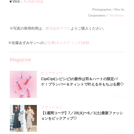
Web：
A-chan blog
Photographer／Sho Ito
Cooperation／
Tea Bucks.
※写真の商用利用は、
株式会社アフロ
よりご購入ください。
※佐藤あずみサンへの
お仕事(キャスティング)依頼
Magazine
ビューティー
CipiCipi(シピシピ)の新作は羽＆ハートの限定パ
ケ！プランパー＆ティントで叶える※もちぷる唇♡
2026.8.6
ファッション
【1週間コーデ】7／28(火)〜8／1(土)最新ファッシ
ョンをピックアップ♡
2026.8.5