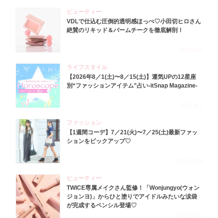
ビューティー
VDLで仕込む圧倒的透明感ほっぺ♡小田切ヒロさん
絶賛のリキッド＆バームチークを徹底解剖！
2026.8.4
ライフスタイル
【2026年8／1(土)〜8／15(土)】運気UPの12星座
別“ファッションアイテム”占い-itSnap Magazine-
2026.8.1
ファッション
【1週間コーデ】7／21(火)〜7／25(土)最新ファッ
ションをピックアップ♡
2026.7.29
ビューティー
TWICE専属メイクさん監修！「Wonjungyo(ウォン
ジョンヨ)」からひと塗りでアイドルみたいな涙袋
が完成するペンシル登場♡
2023.3.23