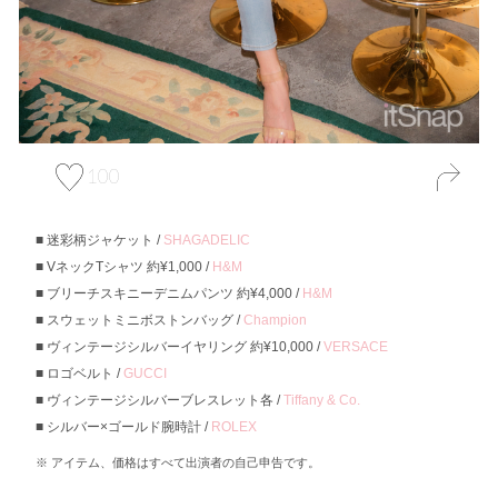
100
迷彩柄ジャケット /
SHAGADELIC
VネックTシャツ 約¥1,000 /
H&M
ブリーチスキニーデニムパンツ 約¥4,000 /
H&M
スウェットミニボストンバッグ /
Champion
ヴィンテージシルバーイヤリング 約¥10,000 /
VERSACE
ロゴベルト /
GUCCI
ヴィンテージシルバーブレスレット各 /
Tiffany & Co.
シルバー×ゴールド腕時計 /
ROLEX
アイテム、価格はすべて出演者の自己申告です。