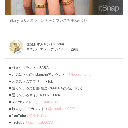
Tiffany & Co.のヴィンテージブレスを重ね付け♪
佐藤あずみサン (162cm)
モデル、アクセデザイナー・29歳
好きなブランド：ZARA
お気に入りのInstagramアカウント：
@leoniehanne
オススメのアプリ：TikTok
通っている美容室(担当): freera(高安亮介サン)
通っているネイルサロン：Lien
Xアカウント：
@AZUMISATO
Instagramアカウント：
@azumisato0330
YouTube：
佐藤あずみ
TikTok：
@azumisato0330