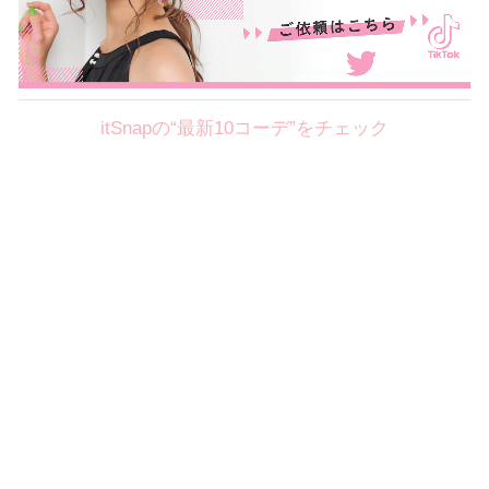
itSnapの“最新10コーデ”をチェック
Theme
8.4
【2026年8月(1／8)】
好印象を約束するミッドサマーの
Tue
旬スタイルに視線集中！ ＠東京
篠川桃音サン (153cm)
慶應義塾大学二年・20歳