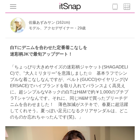
佐藤あずみサン (162cm)
モデル、アクセデザイナー・29歳
白Tにデニムを合わせた定番着こなしを
迷彩柄JKで最旬アップデート！
「ちょっぴり大きめサイズの迷彩柄ジャケット(SHAGADELI
C)で、”大人ミリタリー”を意識しました☆ 基本ラフでシン
プルな着こなしなんですが、ベルト(GUCCI)やイヤリング(V
ERSACE)でハイブランドを取り入れてバランスよく高見え
に。超シンプルなVネックの白TはH&Mで約￥1,000のプチプ
ラTシャツなんです。それに、同じH&Mで買ったブリーチデ
ニムを合わせました！ 薄色加減がステキで、春夏に超活躍
してくれそう。夏っぽい足元になるクリアサンダルは、どこ
のものか忘れちゃったんです(笑)。」