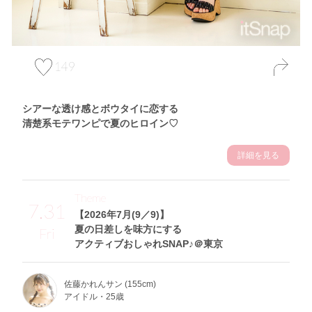
149
シアーな透け感とボウタイに恋する
清楚系モテワンピで夏のヒロイン♡
詳細を見る
Theme
7.31
【2026年7月(9／9)】
夏の日差しを味方にする
Fri
アクティブおしゃれSNAP♪＠東京
佐藤かれんサン (155cm)
アイドル・25歳