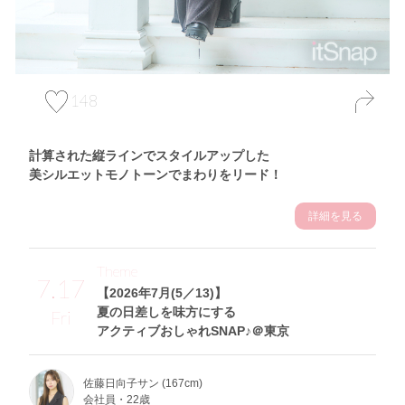
148
計算された縦ラインでスタイルアップした
美シルエットモノトーンでまわりをリード！
詳細を見る
Theme
7.17
【2026年7月(5／13)】
夏の日差しを味方にする
Fri
アクティブおしゃれSNAP♪＠東京
佐藤日向子サン (167cm)
会社員・22歳