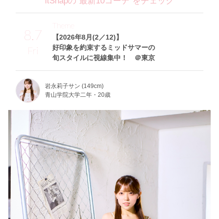
itSnapの“最新10コーデ”をチェック
Theme
8.7
【2026年8月(2／12)】
好印象を約束するミッドサマーの
Fri
旬スタイルに視線集中！ ＠東京
岩永莉子サン (149cm)
青山学院大学二年・20歳