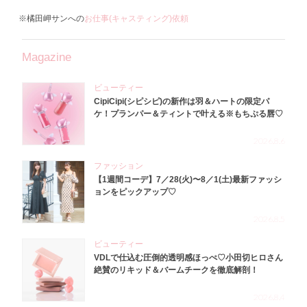
※橘田岬サンへの
お仕事(キャスティング)依頼
Magazine
ビューティー
CipiCipi(シピシピ)の新作は羽＆ハートの限定パ
ケ！プランパー＆ティントで叶える※もちぷる唇♡
2026.8.6
ファッション
【1週間コーデ】7／28(火)〜8／1(土)最新ファッシ
ョンをピックアップ♡
2026.8.5
ビューティー
VDLで仕込む圧倒的透明感ほっぺ♡小田切ヒロさん
絶賛のリキッド＆バームチークを徹底解剖！
2026.8.4