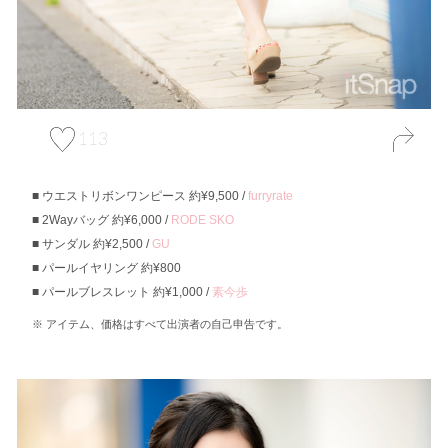
113
ウエストリボンワンピース 約¥9,500 /
furryrate
2Wayバッグ 約¥6,000 /
RODE SKO
サンダル 約¥2,500 /
GU
パールイヤリング 約¥800
パールブレスレット 約¥1,000 /
素今歩
アイテム、価格はすべて出演者の自己申告です。