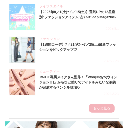
ライフスタイル
【2026年8／1(土)〜8／15(土)】運気UPの12星座
別“ファッションアイテム”占い-itSnap Magazine-
2026.8.1
ファッション
【1週間コーデ】7／21(火)〜7／25(土)最新ファッ
ションをピックアップ♡
2026.7.29
ビューティー
TWICE専属メイクさん監修！「Wonjungyo(ウォン
ジョンヨ)」からひと塗りでアイドルみたいな涙袋
が完成するペンシル登場♡
2023.3.23
もっと見る