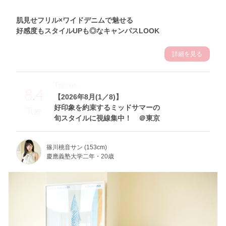
肌見せフリル×ワイドデニムで魅せる
好感度もスタイルUPも◎なキャンパスLOOK
詳細を見る
Theme
8.4
【2026年8月(1／8)】
好印象を約束するミッドサマーの
Tue
旬スタイルに視線集中！ ＠東京
篠川桃音サン (153cm)
慶應義塾大学二年・20歳