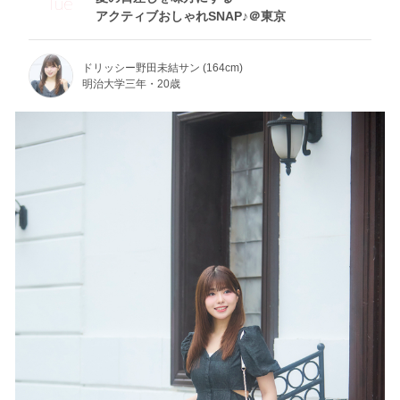
Tue
アクティブおしゃれSNAP♪＠東京
ドリッシー野田未結サン (164cm)
明治大学三年・20歳