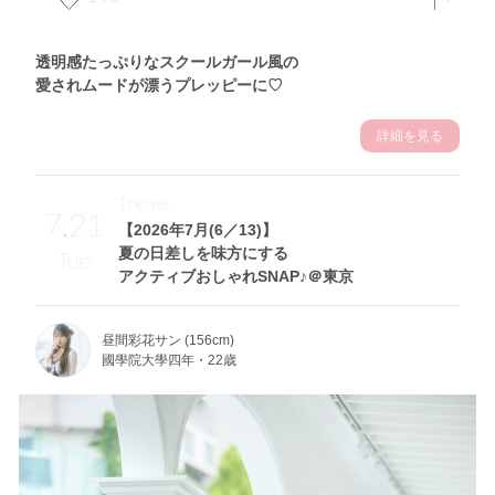
透明感たっぷりなスクールガール風の
愛されムードが漂うプレッピーに♡
詳細を見る
Theme
7.21
【2026年7月(6／13)】
夏の日差しを味方にする
Tue
アクティブおしゃれSNAP♪＠東京
昼間彩花サン (156cm)
國學院大學四年・22歳