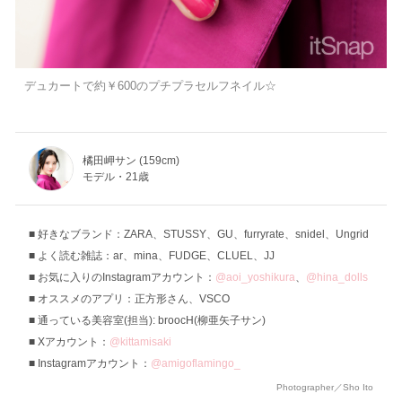
デュカートで約￥600のプチプラセルフネイル☆
橘田岬サン (159cm)
モデル・21歳
好きなブランド：ZARA、STUSSY、GU、furryrate、snidel、Ungrid
よく読む雑誌：ar、mina、FUDGE、CLUEL、JJ
お気に入りのInstagramアカウント：
@aoi_yoshikura
、
@hina_dolls
オススメのアプリ：正方形さん、VSCO
通っている美容室(担当): broocH(柳亜矢子サン)
Xアカウント：
@kittamisaki
Instagramアカウント：
@amigoflamingo_
Photographer／Sho Ito