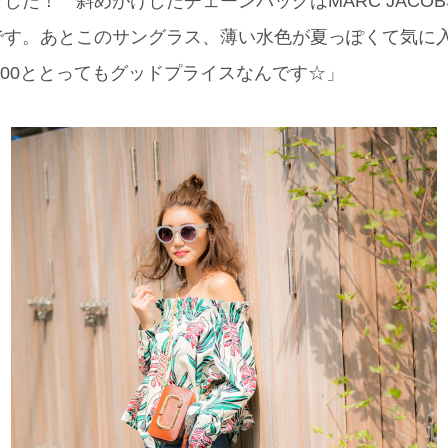
した！ 斜めがけしたチェーンバッグはMARC JACO
です。あとこのサングラス、薄い水色が夏っぽくて気に
約￥700ととってもグッドプライスなんです☆」