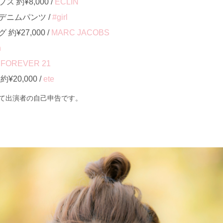
約¥8,000 /
ECLIN
デニムパンツ /
#girl
¥27,000 /
MARC JACOBS
h
/
FOREVER 21
20,000 /
ete
て出演者の自己申告です。