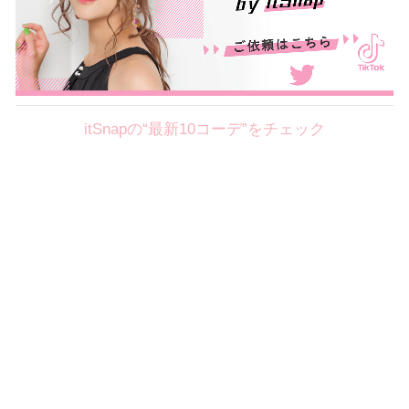
itSnapの“最新10コーデ”をチェック
Theme
8.7
【2026年8月(2／12)】
好印象を約束するミッドサマーの
Fri
旬スタイルに視線集中！ ＠東京
岩永莉子サン (149cm)
青山学院大学二年・20歳