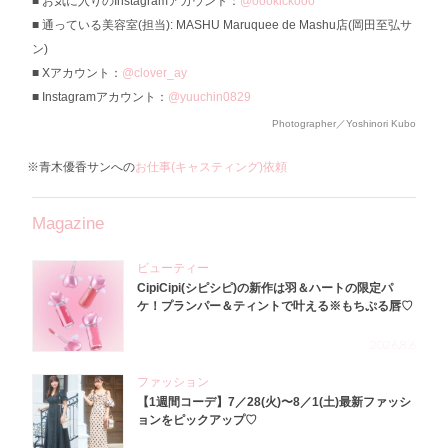
お気に入りのInstagramアカウント：
@oookickooo
通っている美容室(担当): MASHU Maruquee de Mashu店(岡田至弘サ
ン)
Xアカウント：
@clover_ay
Instagramアカウント：
@yuuchin0829
Photographer／Yoshinori Kubo
※青木優香サンへの
お仕事(キャスティング)依頼
Magazine
ビューティー
CipiCipi(シピシピ)の新作は羽＆ハートの限定パ
ケ！プランパー＆ティントで叶える※もちぷる唇♡
2026.8.6
ファッション
【1週間コーデ】7／28(火)〜8／1(土)最新ファッシ
ョンをピックアップ♡