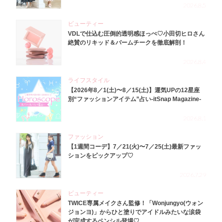
2026.8.5
ビューティー
VDLで仕込む圧倒的透明感ほっぺ♡小田切ヒロさん
絶賛のリキッド＆バームチークを徹底解剖！
2026.8.4
ライフスタイル
【2026年8／1(土)〜8／15(土)】運気UPの12星座
別“ファッションアイテム”占い-itSnap Magazine-
2026.8.1
ファッション
【1週間コーデ】7／21(火)〜7／25(土)最新ファッ
ションをピックアップ♡
2026.7.29
ビューティー
TWICE専属メイクさん監修！「Wonjungyo(ウォン
ジョンヨ)」からひと塗りでアイドルみたいな涙袋
が完成するペンシル登場♡