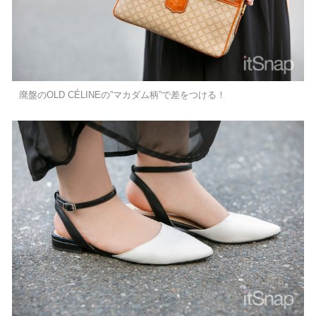
廃盤のOLD CÉLINEの”マカダム柄”で差をつける！