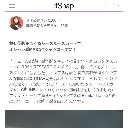
青木優香サン (166cm)
関西学院大学三回年・20歳
魅せ美脚をつくるシースルースカートで
オシャレ感MAXなTシャツコーデに！
「チュールの透け感で脚をキレイに見せてくれるロングスカ
ート(URBAN RESEARCH)をメインに、夏っぽいモノトーン
スタイルにしました。トップスは表と裏で素材が違うシンプ
ルな白のロゴT(HARE)を合わせたんです！ そして、シンプ
ルになりすぎないようにウエストに巻いたグリーンのスカー
フや、CÉLINEのレトロなバッグで味付けをしてみました♪
フラットヒールで履きやすいパンプス(ORiental Traffic)も白
にして、コーデに統一感を出したんです☆」