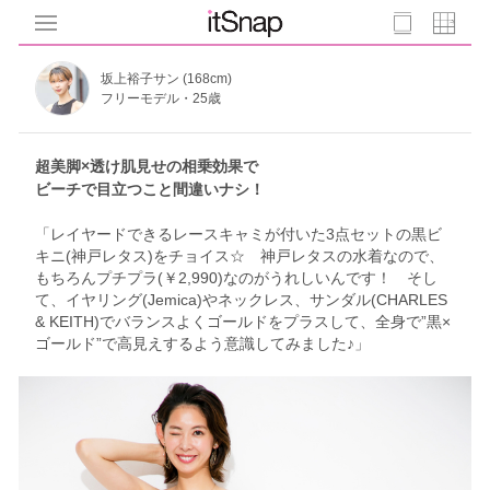
坂上裕子サン (168cm)
フリーモデル・25歳
超美脚×透け肌見せの相乗効果で
ビーチで目立つこと間違いナシ！
「レイヤードできるレースキャミが付いた3点セットの黒ビ
キニ(神戸レタス)をチョイス☆ 神戸レタスの水着なので、
もちろんプチプラ(￥2,990)なのがうれしいんです！ そし
て、イヤリング(Jemica)やネックレス、サンダル(CHARLES
& KEITH)でバランスよくゴールドをプラスして、全身で”黒×
ゴールド”で高見えするよう意識してみました♪」