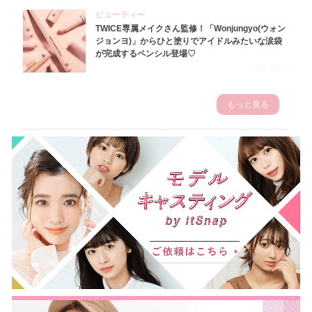
ビューティー
TWICE専属メイクさん監修！「Wonjungyo(ウォン
ジョンヨ)」からひと塗りでアイドルみたいな涙袋
が完成するペンシル登場♡
2023.3.23
もっと見る