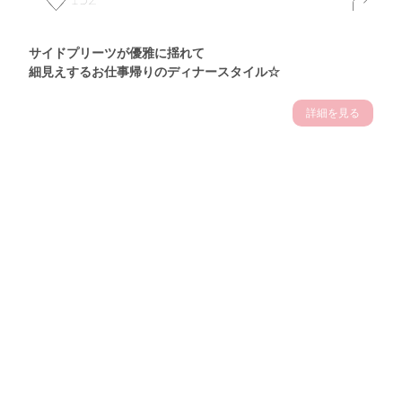
サイドプリーツが優雅に揺れて
細見えするお仕事帰りのディナースタイル☆
詳細を見る
Theme
7.14
"【2026年7月(4／13)】
夏の日差しを味方にする
Tue
アクティブおしゃれSNAP♪＠東京"
保坂玲奈サン (157cm)
モデル、フィットネストレーナー・31歳