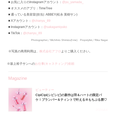
お気に入りのInstagramアカウント：
@yu_yamada_
オススメのアプリ：TimeTree
通っている美容室(担当): ABBEY(松永 英樹サン)
Xアカウント：
@chanyu_89
Instagramアカウント：
@sakagamiyuko
TikTok：
@chanyu_89
Photographer／Michihiro Shimizu(f-me) Propstylist／Rika Nagai
※写真の商用利用は、
株式会社アフロ
よりご購入ください。
※坂上裕子サンへの
お仕事(キャスティング)依頼
Magazine
ビューティー
CipiCipi(シピシピ)の新作は羽＆ハートの限定パ
ケ！プランパー＆ティントで叶える※もちぷる唇♡
2026.8.6