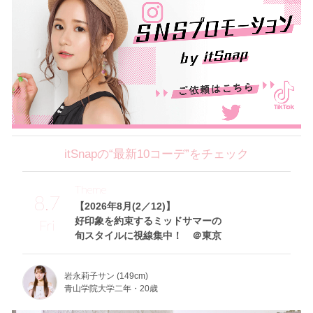
itSnapの“最新10コーデ”をチェック
Theme
8.7
【2026年8月(2／12)】
好印象を約束するミッドサマーの
Fri
旬スタイルに視線集中！ ＠東京
岩永莉子サン (149cm)
青山学院大学二年・20歳