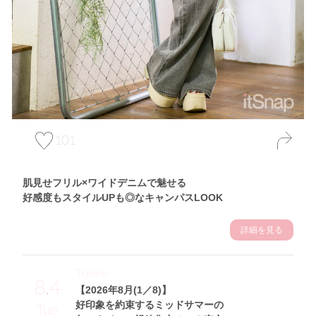
101
肌見せフリル×ワイドデニムで魅せる
好感度もスタイルUPも◎なキャンパスLOOK
詳細を見る
Theme
8.4
【2026年8月(1／8)】
好印象を約束するミッドサマーの
Tue