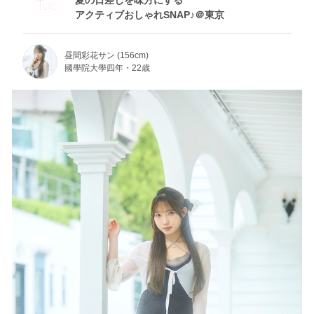
夏の日差しを味方にする
Tue
アクティブおしゃれSNAP♪＠東京
昼間彩花サン (156cm)
國學院大學四年・22歳