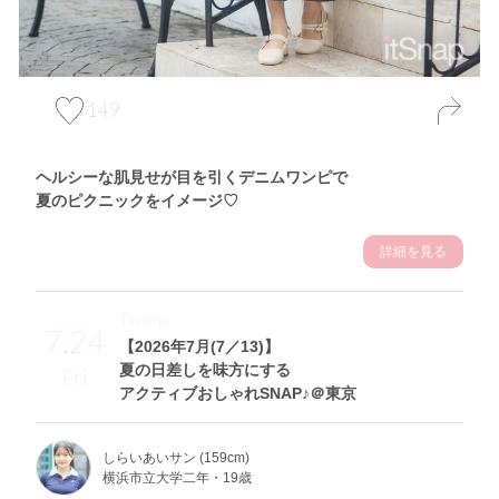
149
ヘルシーな肌見せが目を引くデニムワンピで
夏のピクニックをイメージ♡
詳細を見る
Theme
7.24
【2026年7月(7／13)】
夏の日差しを味方にする
Fri
アクティブおしゃれSNAP♪＠東京
しらいあいサン (159cm)
横浜市立大学二年・19歳