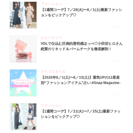
ファッション
【1週間コーデ】7／28(火)〜8／1(土)最新ファッシ
ョンをピックアップ♡
2026.8.5
ビューティー
VDLで仕込む圧倒的透明感ほっぺ♡小田切ヒロさん
絶賛のリキッド＆バームチークを徹底解剖！
2026.8.4
ライフスタイル
【2026年8／1(土)〜8／15(土)】運気UPの12星座
別“ファッションアイテム”占い-itSnap Magazine-
2026.8.1
ファッション
【1週間コーデ】7／21(火)〜7／25(土)最新ファッ
ションをピックアップ♡
2026.7.29