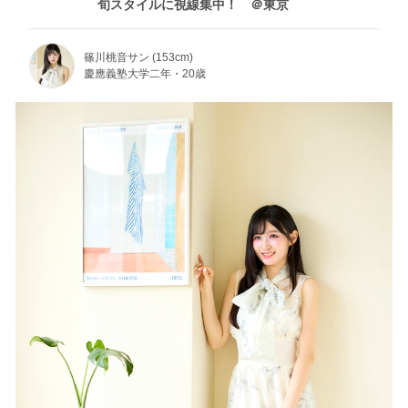
旬スタイルに視線集中！ ＠東京
篠川桃音サン (153cm)
慶應義塾大学二年・20歳