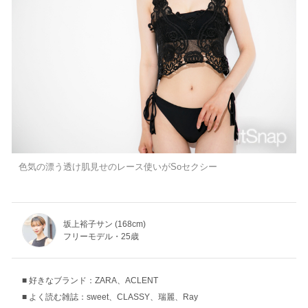
色気の漂う透け肌見せのレース使いがSoセクシー
坂上裕子サン (168cm)
フリーモデル・25歳
好きなブランド：ZARA、ACLENT
よく読む雑誌：sweet、CLASSY、瑞麗、Ray