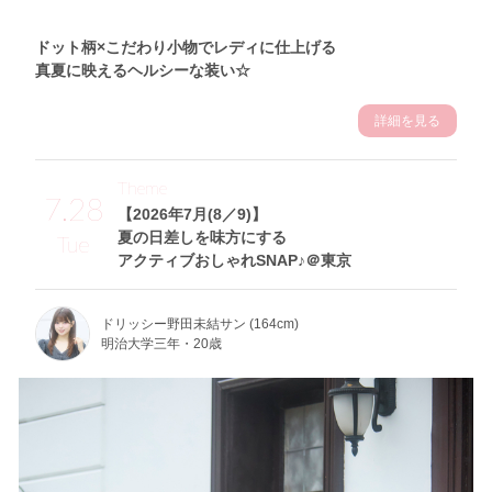
ドット柄×こだわり小物でレディに仕上げる
真夏に映えるヘルシーな装い☆
詳細を見る
Theme
7.28
【2026年7月(8／9)】
夏の日差しを味方にする
Tue
アクティブおしゃれSNAP♪＠東京
ドリッシー野田未結サン (164cm)
明治大学三年・20歳