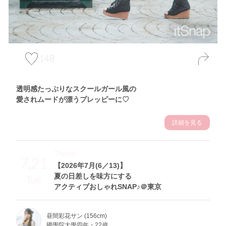
148
透明感たっぷりなスクールガール風の
愛されムードが漂うプレッピーに♡
詳細を見る
Theme
7.21
【2026年7月(6／13)】
夏の日差しを味方にする
Tue
アクティブおしゃれSNAP♪＠東京
昼間彩花サン (156cm)
國學院大學四年・22歳