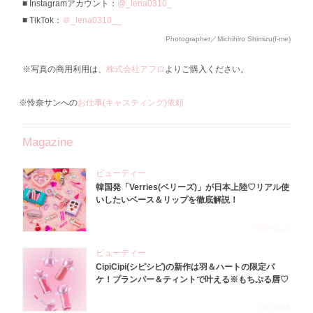
Instagramアカウント：
@_lena0310_
TikTok：
＠_lena0310__
Photographer／Michihiro Shimizu(f-me)
※写真の商用利用は、
株式会社アフロ
よりご購入ください。
※怜奈サンへの
お仕事(キャスティング)依頼
Magazine
ビューティー
韓国発「Verries(ベリーズ)」が日本上陸♡リアル使
いしたいベース＆リップを徹底解説！
2026.8.10
ビューティー
CipiCipi(シピシピ)の新作は羽＆ハートの限定パ
ケ！プランパー＆ティントで叶える※もちぷる唇♡
2026.8.6