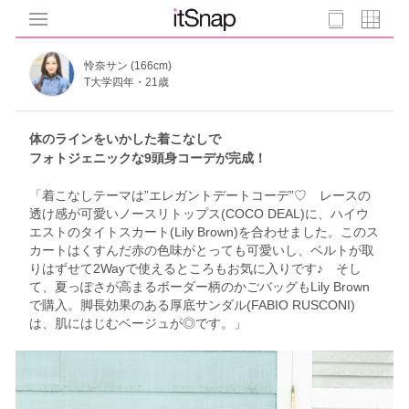
怜奈サン (166cm)
T大学四年・21歳
体のラインをいかした着こなしで
フォトジェニックな9頭身コーデが完成！
「着こなしテーマは”エレガントデートコーデ”♡ レースの
透け感が可愛いノースリトップス(COCO DEAL)に、ハイウ
エストのタイトスカート(Lily Brown)を合わせました。このス
カートはくすんだ赤の色味がとっても可愛いし、ベルトが取
りはずせて2Wayで使えるところもお気に入りです♪ そし
て、夏っぽさが高まるボーダー柄のかごバッグもLily Brown
で購入。脚長効果のある厚底サンダル(FABIO RUSCONI)
は、肌にはじむベージュが◎です。」