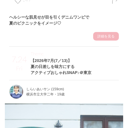
ヘルシーな肌見せが目を引くデニムワンピで
夏のピクニックをイメージ♡
詳細を見る
Theme
7.24
【2026年7月(7／13)】
夏の日差しを味方にする
Fri
アクティブおしゃれSNAP♪＠東京
しらいあいサン (159cm)
横浜市立大学二年・19歳