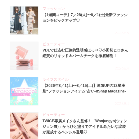
ファッション
【1週間コーデ】7／28(火)〜8／1(土)最新ファッシ
ョンをピックアップ♡
2026.8.5
ビューティー
VDLで仕込む圧倒的透明感ほっぺ♡小田切ヒロさん
絶賛のリキッド＆バームチークを徹底解剖！
2026.8.4
ライフスタイル
【2026年8／1(土)〜8／15(土)】運気UPの12星座
別“ファッションアイテム”占い-itSnap Magazine-
2026.8.1
ビューティー
TWICE専属メイクさん監修！「Wonjungyo(ウォン
ジョンヨ)」からひと塗りでアイドルみたいな涙袋
が完成するペンシル登場♡
2023.3.23