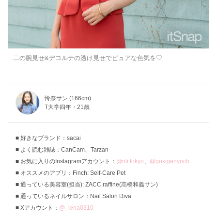
二の腕見せ&デコルテの透け見せでピュアな色気を♡
怜奈サン (166cm)
T大学四年・21歳
好きなブランド：sacai
よく読む雑誌：CanCam、Tarzan
お気に入りのInstagramアカウント：
@rili.tokyo
、
@gokigenyoch
オススメのアプリ：Finch: Self-Care Pet
通っている美容室(担当): ZACC raffine(高橋和義サン)
通っているネイルサロン：Nail Salon Diva
Xアカウント：
@_lena0310_