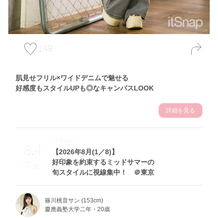
148
肌見せフリル×ワイドデニムで魅せる
好感度もスタイルUPも◎なキャンパスLOOK
詳細を見る
Theme
8.4
【2026年8月(1／8)】
好印象を約束するミッドサマーの
Tue
旬スタイルに視線集中！ ＠東京
篠川桃音サン (153cm)
慶應義塾大学二年・20歳