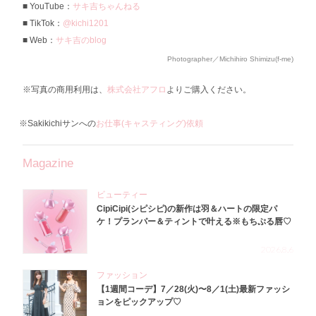
YouTube：
サキ吉ちゃんねる
TikTok：
@kichi1201
Web：
サキ吉のblog
Photographer／Michihiro Shimizu(f-me)
※写真の商用利用は、
株式会社アフロ
よりご購入ください。
※Sakikichiサンへの
お仕事(キャスティング)依頼
Magazine
ビューティー
CipiCipi(シピシピ)の新作は羽＆ハートの限定パ
ケ！プランパー＆ティントで叶える※もちぷる唇♡
2026.8.6
ファッション
【1週間コーデ】7／28(火)〜8／1(土)最新ファッシ
ョンをピックアップ♡