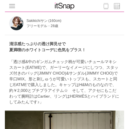
Sakikichiサン (160cm)
フリーモデル・28歳
清涼感たっぷりの透け脚見せで
夏満喫のホワイトコーデに色気をプラス！
「透け感&中のギンガムチェック柄が可愛いチュールマキシ
スカート(EATME)で、ガーリーなイメージにしつつ、スタッ
ズ付きのバッグ(JIMMY CHOO)&サンダル(JIMMY CHOO)で
辛口MIX。形と刺しゅうが可愛いトップスも、スカートと同
じEATMEで購入しました。キャップはH&Mのものなので、
約￥2,000とプチプラアイテム☆ そして、アクセにもこだ
わって腕時計はCartier、リングはHERMÈSとハイブランドに
してみたんです♪」