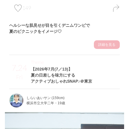
149
ヘルシーな肌見せが目を引くデニムワンピで
夏のピクニックをイメージ♡
詳細を見る
Theme
7.24
【2026年7月(7／13)】
夏の日差しを味方にする
Fri
アクティブおしゃれSNAP♪＠東京
しらいあいサン (159cm)
横浜市立大学二年・19歳