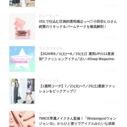
2026.8.5
ビューティー
VDLで仕込む圧倒的透明感ほっぺ♡小田切ヒロさん
絶賛のリキッド＆バームチークを徹底解剖！
2026.8.4
ライフスタイル
【2026年8／1(土)〜8／15(土)】運気UPの12星座
別“ファッションアイテム”占い-itSnap Magazine-
2026.8.1
ファッション
【1週間コーデ】7／21(火)〜7／25(土)最新ファッ
ションをピックアップ♡
2026.7.29
ビューティー
TWICE専属メイクさん監修！「Wonjungyo(ウォン
ジョンヨ)」からひと塗りでアイドルみたいな涙袋