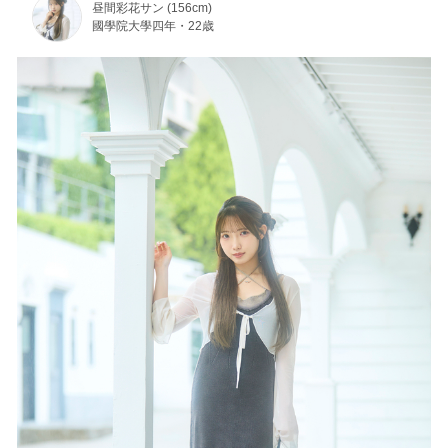
昼間彩花サン (156cm)
國學院大學四年・22歳