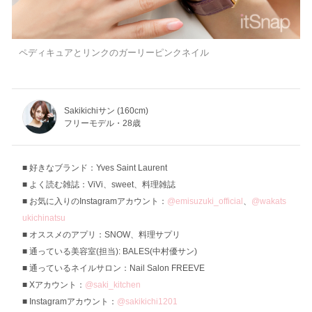
ペディキュアとリンクのガーリーピンクネイル
Sakikichiサン (160cm)
フリーモデル・28歳
好きなブランド：Yves Saint Laurent
よく読む雑誌：ViVi、sweet、料理雑誌
お気に入りのInstagramアカウント：
@emisuzuki_official
、
@wakats
ukichinatsu
オススメのアプリ：SNOW、料理サプリ
通っている美容室(担当): BALES(中村優サン)
通っているネイルサロン：Nail Salon FREEVE
Xアカウント：
@saki_kitchen
Instagramアカウント：
@sakikichi1201