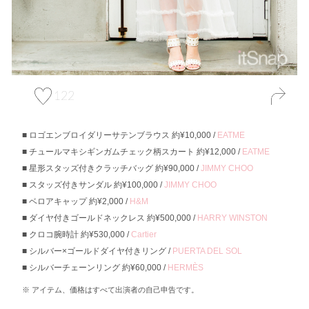
122
ロゴエンブロイダリーサテンブラウス 約¥10,000 /
EATME
チュールマキシギンガムチェック柄スカート 約¥12,000 /
EATME
星形スタッズ付きクラッチバッグ 約¥90,000 /
JIMMY CHOO
スタッズ付きサンダル 約¥100,000 /
JIMMY CHOO
ベロアキャップ 約¥2,000 /
H&M
ダイヤ付きゴールドネックレス 約¥500,000 /
HARRY WINSTON
クロコ腕時計 約¥530,000 /
Cartier
シルバー×ゴールドダイヤ付きリング /
PUERTA DEL SOL
シルバーチェーンリング 約¥60,000 /
HERMÈS
アイテム、価格はすべて出演者の自己申告です。