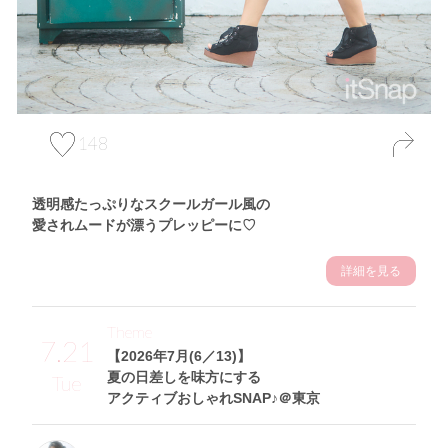
148
透明感たっぷりなスクールガール風の
愛されムードが漂うプレッピーに♡
詳細を見る
Theme
7.21
【2026年7月(6／13)】
夏の日差しを味方にする
Tue
アクティブおしゃれSNAP♪＠東京