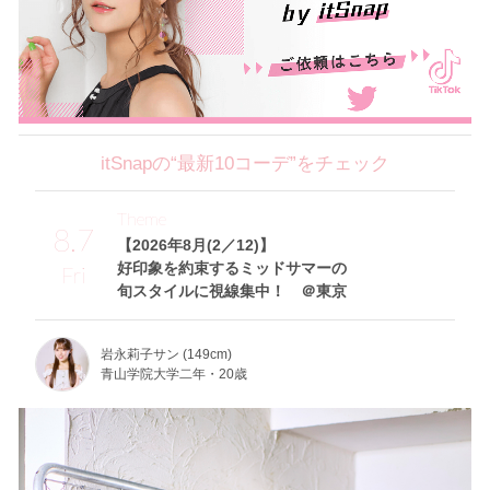
itSnapの“最新10コーデ”をチェック
Theme
8.7
【2026年8月(2／12)】
好印象を約束するミッドサマーの
Fri
旬スタイルに視線集中！ ＠東京
岩永莉子サン (149cm)
青山学院大学二年・20歳