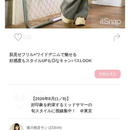
108
肌見せフリル×ワイドデニムで魅せる
好感度もスタイルUPも◎なキャンパスLOOK
詳細を見る
Theme
8.4
【2026年8月(1／8)】
好印象を約束するミッドサマーの
Tue
旬スタイルに視線集中！ ＠東京
篠川桃音サン (153cm)