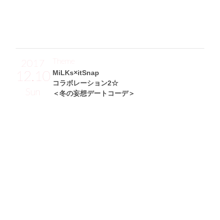
にしてもらいました♪」
Theme
2017
12.10
MiLKs×itSnap
コラボレーション2☆
Sun
＜冬の妄想デートコーデ＞
Sakikichiサン (160cm)
フリーモデル・27歳