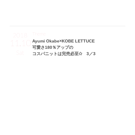
りセクシーさをプラスしたのもポイントです！」
Theme
2018
11.10
Ayumi Okabe×KOBE LETTUCE
可愛さ180％アップの
Sat
コスパニットは完売必至✩ 3／3
Sakikichiサン (160cm)
フリーモデル・28歳