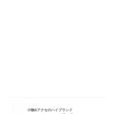
131
神戸レタスの絶品主役ニットが
定番スキニーをグレードアップ！
「大好きカラーのラベンダーのニットはKOBE LETTUCEの
アイテム♪ ほどよいボリュームと長めのそでのリブで存在
感のある一着です。その分ボトムはシンプルな濃いめのスキ
ニーデニムを合わせてスタイリング。小物はすべて黒でまと
めて、歩きやすいローヒールパンプスと海外のセレクトショ
ップで買ったベレー帽にしてみました。そして、ソファーの
上に置いたメンズライクなリュックは、パソコンが入る大き
めサイズがお気に入りなんです♡」
Theme
2018
7.11
小物&アクセのハイブランド