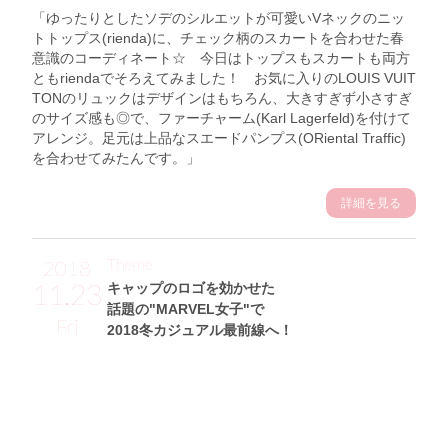
「ゆったりとしたソデのシルエットが可愛いVネックのニッ
トトップス(rienda)に、チェック柄のスカートを合わせた春
意識のコーディネート☆ 今日はトップスもスカートも両方
ともriendaでそろえてみました！ お気に入りのLOUIS VUIT
TONのリュックはデザインはもちろん、大きすぎず小さすぎ
のサイズ感も◎で、ファーチャーム(Karl Lagerfeld)を付けて
アレンジ。足元は上品なスエードパンプス(ORiental Traffic)
を合わせてみたんです。」
詳細を見る
Theme
2018
11.23
キャップのロゴを効かせた
話題の"MARVEL女子"で
Fri
2018冬カジュアル最前線へ！
Sakikichiサン (160cm)
フリーモデル・28歳