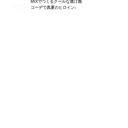
MIXでつくるクールな透け感
Wed
コーデで真夏のヒロイン♪
Sakikichiサン (160cm)
フリーモデル・28歳