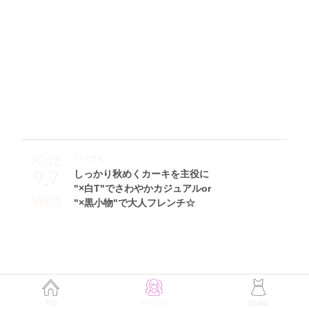
のがポイントです。インナーに着たSLYのニットトップスは
もこもこなところと、カラフルなレトロボーダーにLOVE♪
ちなみに、ハイウエストのデニムスカートもSLYのアイテム
で、足元のショートブーツは益若つばさちゃんプロデュース
のEATMEで買いました。実は、リュック(RED VALENTINO)
の柄の色とボーダートップスの色をさりげなくリンクさせて
るところもポイントです！」
Theme
2016
9.7
しっかり秋めくカーキを主役に
"×白T"でさわやかカジュアルor
Wed
"×黒小物"で大人フレンチ☆
Sakikichiサン (160cm)
フリーモデル・26歳
Top
All Girls
Brand