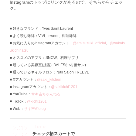
Instagramのトップにリンクがあるので、そちらからチェッ
ク。
好きなブランド：Yves Saint Laurent
よく読む雑誌：ViVi、sweet、料理雑誌
お気に入りのInstagramアカウント：
@emisuzuki_official
、
@wakats
ukichinatsu
オススメのアプリ：SNOW、料理サプリ
通っている美容室(担当): BALES(中村優サン)
通っているネイルサロン：Nail Salon FREEVE
Xアカウント：
@saki_kitchen
Instagramアカウント：
@sakikichi1201
YouTube：
サキ吉ちゃんねる
TikTok：
@kichi1201
Web：
サキ吉のblog
Theme
2019
2.24
チェック柄スカートで