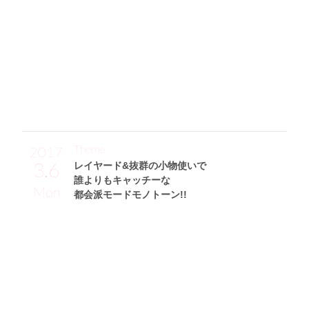
るし、スカーフがよく似合ってとってもいい感じです！ パ
ンプスはマルイで購入しました♪」
※ジャカード：ジャカード織機により織られた紋織物や製
品。糸と糸とが交錯して見える柄で、点や線や柄などの混ざ
った複雑な模様が、すべて刺しゅうのように織り込まれてい
る。
Theme
2017
3.6
レイヤード&抜群の小物使いで
誰よりもキャッチーな
Mon
都会派モードモノトーン!!
Sakikichiサン (160cm)
フリーモデル・26歳