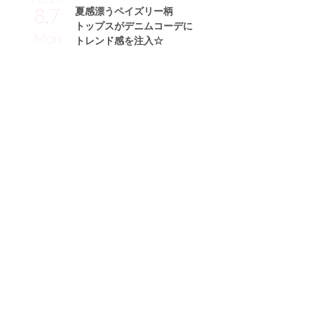
8.7
夏感漂うペイズリー柄
トップスがデニムコーデに
Mon
トレンド感を注入☆
Sakikichiサン (160cm)
フリーモデル・27歳