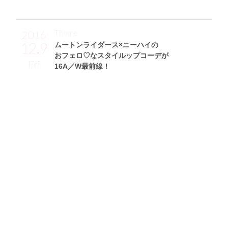
Theme
2016
12.9
ムートンライダース×ニーハイの
おフェロ♡なスタイルップコーデが
Fri
16A／W最前線！
Sakikichiサン (160cm)
フリーモデル・26歳