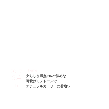
カジュアルをリュクスなイメージに♪
「夏っぽいペイズリー柄でチョーカー付きのつくりが好みの
トップスと、カットオフデニムショートパンツは両方ともEV
RISで購入♪ デニムはダブルベルトの珍しいデザインが◎。
ストレッチが効いていているので疲れないところも優秀で
す。小物はYves Saint LaurentのチェーンバッグとChristian L
ouboutinのスタッズ付きサンダルを合わせて、ハイブランド
MIX☆ 腕時計はHERMÈSのもので、ほかの小物に合わせて
黒×ゴールドにしてみました。」
Theme
2017
5.4
女らしさ満点のNot強めな
可愛げモノトーンで
Thu
ナチュラルガーリーに着地♡
Sakikichiサン (160cm)
フリーモデル・27歳