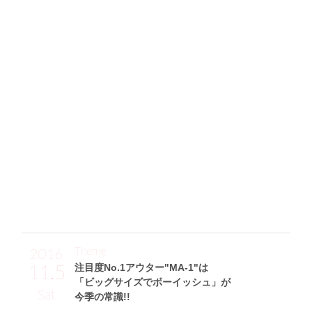
ムートンアウターなのに色気が漂う秘密は
透けタイツからのぞく太もも見せにアリ♡
「黒とデニムのツートーンコーデですが、”おフェロ”なイメ
ージにしてみました♪ メインのムートンライダースはEATM
Eで購入。かっちりし過ぎなくていい感じなのと、なにより
もすっごく暖かくて◎。中にはデコルテ見せ&首元のリボン
が可愛いレーストップス(evelyn)をIN。ボトムは韓国で約
￥3,000で買ったタイトなデニムスカートを合わせました。
形がキレイでお気に入りなニーハイブーツはマルイで買った
ものです！」
Theme
2016
11.5
注目度No.1アウター"MA-1"は
「ビッグサイズでボーイッシュ」が
Sat
今季の常識!!