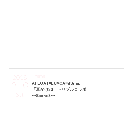
「透け感&中のギンガムチェック柄が可愛いチュールマキシ
スカート(EATME)で、ガーリーなイメージにしつつ、スタッ
ズ付きのバッグ(JIMMY CHOO)&サンダル(JIMMY CHOO)で
辛口MIX。形と刺しゅうが可愛いトップスも、スカートと同
じEATMEで購入しました。キャップはH&Mのものなので、
約￥2,000とプチプラアイテム☆ そして、アクセにもこだ
わって腕時計はCartier、リングはHERMÈSとハイブランドに
してみたんです♪」
Theme
2018
3.10
AFLOAT×LUVCA×itSnap
「耳かけ33」トリプルコラボ
Sat
〜Scene8〜
Sakikichiサン (160cm)
フリーモデル・27歳