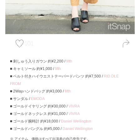
101
刺しゅう入りガウン 約¥2,200 /
fifth
キャミソール 約¥1,000 /
fifth
ベルト付きハイウエストテーパードパンツ 約¥7,500 /
RID.DLE
FROM
2Wayハンドバッグ 約¥3,000 /
fifth
サンダル /
EMODA
ゴールドイヤリング 約¥30,000 /
VIVRA
ゴールドネックレス 約¥31,000 /
VIVRA
ゴールド腕時計 約¥18,000 /
Daniel Wellington
ゴールドバングル 約¥5,000 /
Daniel Wellington
アイテム、価格はすべて出演者の自己申告です。