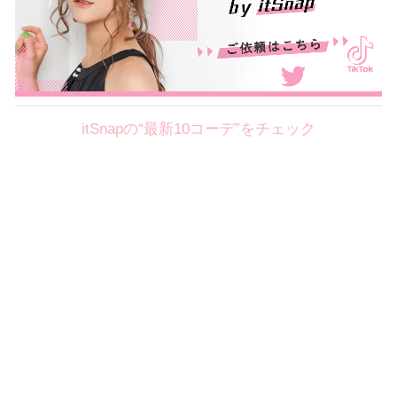
itSnapの“最新10コーデ”をチェック
Theme
8.7
【2026年8月(2／12)】
好印象を約束するミッドサマーの
Fri
旬スタイルに視線集中！ ＠東京
岩永莉子サン (149cm)
青山学院大学二年・20歳