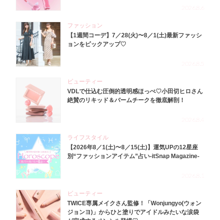
2026.8.6
ファッション
【1週間コーデ】7／28(火)〜8／1(土)最新ファッシ
ョンをピックアップ♡
2026.8.5
ビューティー
VDLで仕込む圧倒的透明感ほっぺ♡小田切ヒロさん
絶賛のリキッド＆バームチークを徹底解剖！
2026.8.4
ライフスタイル
【2026年8／1(土)〜8／15(土)】運気UPの12星座
別“ファッションアイテム”占い-itSnap Magazine-
2026.8.1
ビューティー
TWICE専属メイクさん監修！「Wonjungyo(ウォン
ジョンヨ)」からひと塗りでアイドルみたいな涙袋