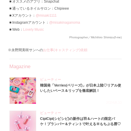
オススメのアプリ：Snapchat
通っているネイルサロン：Chipieee
Xアカウント：
@misaki1111
Instagramアカウント：
@misakinaganoma
Web：
Lovely Music
Photographer／Michihiro Shimizu(f-me)
※永野間美咲サンへの
お仕事(キャスティング)依頼
Magazine
ビューティー
韓国発「Verries(ベリーズ)」が日本上陸♡リアル使
いしたいベース＆リップを徹底解説！
2026.8.10
ビューティー
CipiCipi(シピシピ)の新作は羽＆ハートの限定パ
ケ！プランパー＆ティントで叶える※もちぷる唇♡