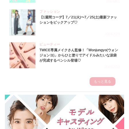
2026.8.1
ファッション
【1週間コーデ】7／21(火)〜7／25(土)最新ファッ
ションをピックアップ♡
2026.7.29
ビューティー
TWICE専属メイクさん監修！「Wonjungyo(ウォン
ジョンヨ)」からひと塗りでアイドルみたいな涙袋
が完成するペンシル登場♡
2023.3.23
もっと見る