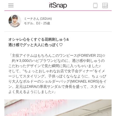
ミーナさん (162cm)
モデル、DJ・25歳
オシャレ心をくすぐる花柄刺しゅう&
透け感でグッと大人に色っぽく♡
「主役アイテムはもちろんこのワンピース(FOREVER 21)✩
約￥3,000のハピプラワンピなのに、透け感や刺しゅうの
こだわったデザインで見た瞬間に気に入っちゃいました♪
そして、“ちょっとおしゃれなお店で女子会ディナー”をイメ
ージしてスタイリング。子供っぽくならなように、ちょっぴ
り大人なボルドーのショルダーバッグ(MICHAEL KORS)をイ
ン。足元はZARAの厚底サンダルで身長を盛って、スタイル
よく見えるようにしました♪」