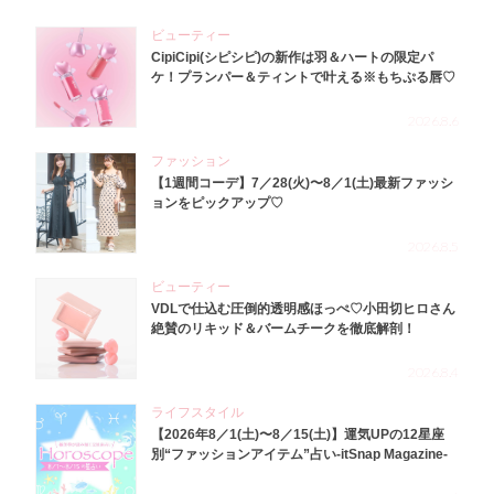
ビューティー
CipiCipi(シピシピ)の新作は羽＆ハートの限定パ
ケ！プランパー＆ティントで叶える※もちぷる唇♡
2026.8.6
ファッション
【1週間コーデ】7／28(火)〜8／1(土)最新ファッシ
ョンをピックアップ♡
2026.8.5
ビューティー
VDLで仕込む圧倒的透明感ほっぺ♡小田切ヒロさん
絶賛のリキッド＆バームチークを徹底解剖！
2026.8.4
ライフスタイル
【2026年8／1(土)〜8／15(土)】運気UPの12星座
別“ファッションアイテム”占い-itSnap Magazine-