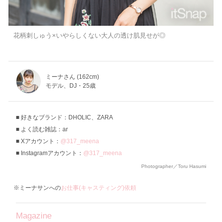
花柄刺しゅう×いやらしくない大人の透け肌見せが◎
ミーナさん (162cm)
モデル、DJ・25歳
好きなブランド：DHOLIC、ZARA
よく読む雑誌：ar
Xアカウント：
@317_meena
Instagramアカウント：
@317_meena
Photographer／Toru Hasumi
※ミーナサンへの
お仕事(キャスティング)依頼
Magazine