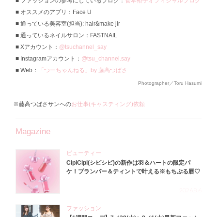
ファッションの参考にしているブログ：
菅本裕子オフィシャルブログ
オススメのアプリ：Face U
通っている美容室(担当): hair&make jir
通っているネイルサロン：FASTNAIL
Xアカウント：
@tsuchannel_say
Instagramアカウント：
@tsu_channel.say
Web：
「つーちゃんねる」by 藤高つばさ
Photographer／Toru Hasumi
※藤高つばさサンへの
お仕事(キャスティング)依頼
Magazine
ビューティー
CipiCipi(シピシピ)の新作は羽＆ハートの限定パ
ケ！プランパー＆ティントで叶える※もちぷる唇♡
2026.8.6
ファッション