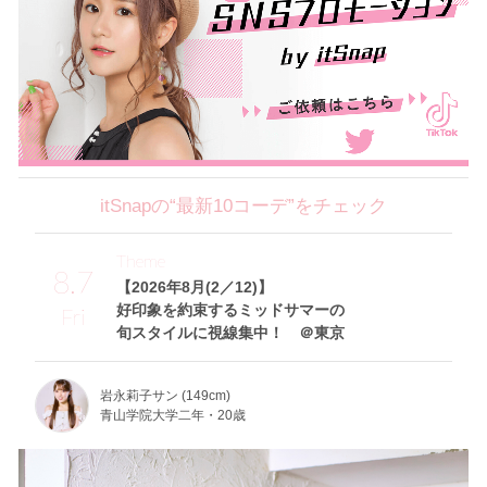
itSnapの“最新10コーデ”をチェック
Theme
8.7
【2026年8月(2／12)】
好印象を約束するミッドサマーの
Fri
旬スタイルに視線集中！ ＠東京
岩永莉子サン (149cm)
青山学院大学二年・20歳