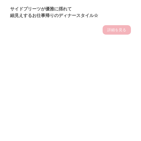
サイドプリーツが優雅に揺れて
細見えするお仕事帰りのディナースタイル☆
詳細を見る
Theme
7.14
"【2026年7月(4／13)】
夏の日差しを味方にする
Tue
アクティブおしゃれSNAP♪＠東京"
保坂玲奈サン (157cm)
モデル、フィットネストレーナー・31歳