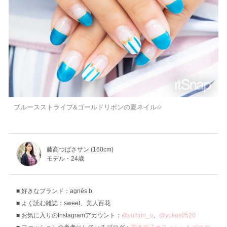
ブルースストライプ&ゴールドリボンの夏ネイル✩
藤高つばさサン (160cm)
モデル・24歳
好きなブランド：agnès b.
よく読む雑誌：sweet、美人百花
お気に入りのInstagramアカウント：
@yukirin_u
、
@yukos0520