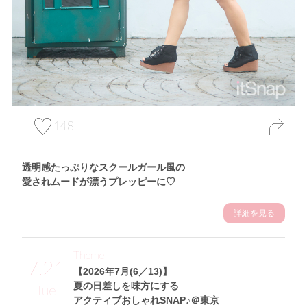
148
透明感たっぷりなスクールガール風の
愛されムードが漂うプレッピーに♡
詳細を見る
Theme
7.21
【2026年7月(6／13)】
夏の日差しを味方にする
Tue
アクティブおしゃれSNAP♪＠東京