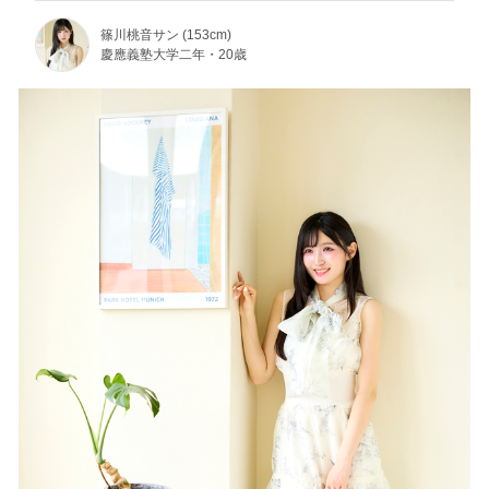
篠川桃音サン (153cm)
慶應義塾大学二年・20歳