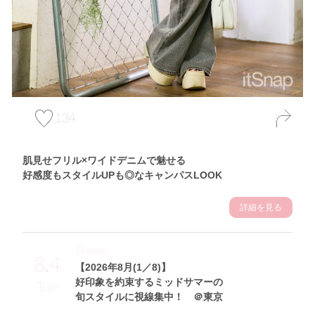
134
肌見せフリル×ワイドデニムで魅せる
好感度もスタイルUPも◎なキャンパスLOOK
詳細を見る
Theme
8.4
【2026年8月(1／8)】
好印象を約束するミッドサマーの
Tue
旬スタイルに視線集中！ ＠東京