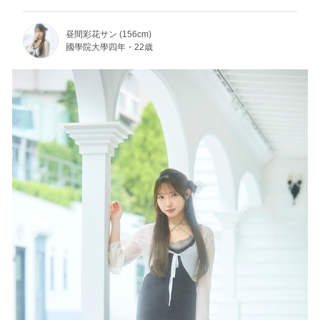
昼間彩花サン (156cm)
國學院大學四年・22歳