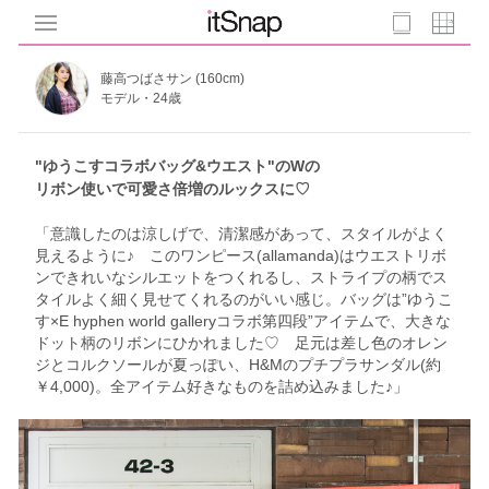
藤高つばさサン (160cm)
モデル・24歳
"ゆうこすコラボバッグ&ウエスト"のWの
リボン使いで可愛さ倍増のルックスに♡
「意識したのは涼しげで、清潔感があって、スタイルがよく
見えるように♪ このワンピース(allamanda)はウエストリボ
ンできれいなシルエットをつくれるし、ストライプの柄でス
タイルよく細く見せてくれるのがいい感じ。バッグは”ゆうこ
す×E hyphen world galleryコラボ第四段”アイテムで、大きな
ドット柄のリボンにひかれました♡ 足元は差し色のオレン
ジとコルクソールが夏っぽい、H&Mのプチプラサンダル(約
￥4,000)。全アイテム好きなものを詰め込みました♪」