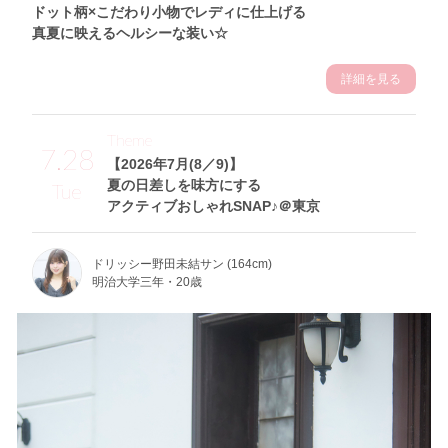
ドット柄×こだわり小物でレディに仕上げる
真夏に映えるヘルシーな装い☆
詳細を見る
Theme
7.28
【2026年7月(8／9)】
夏の日差しを味方にする
Tue
アクティブおしゃれSNAP♪＠東京
ドリッシー野田未結サン (164cm)
明治大学三年・20歳