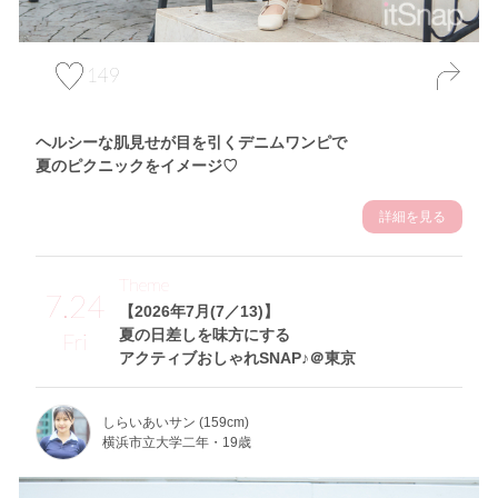
149
ヘルシーな肌見せが目を引くデニムワンピで
夏のピクニックをイメージ♡
詳細を見る
Theme
7.24
【2026年7月(7／13)】
夏の日差しを味方にする
Fri
アクティブおしゃれSNAP♪＠東京
しらいあいサン (159cm)
横浜市立大学二年・19歳