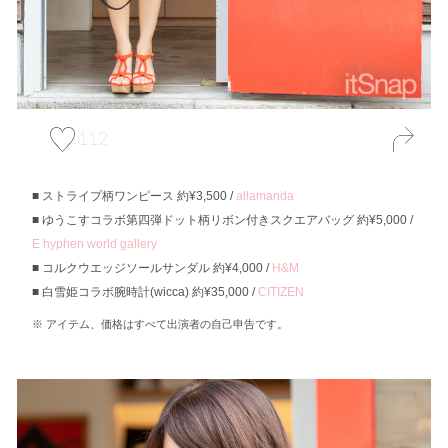
112
ストライプ柄ワンピース 約¥3,500 /
allamanda
ゆうこすコラボ第四弾ドット柄リボン付きスクエアバッグ 約¥5,000 /
E hyphen world gallery
コルクウエッジソールサンダル 約¥4,000 /
H&M
白雪姫コラボ腕時計(wicca) 約¥35,000 /
CITIZEN
アイテム、価格はすべて出演者の自己申告です。