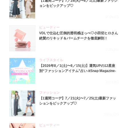
【1週間コーデ】7／28(火)〜8／1(土)最新ファッシ
ョンをピックアップ♡
2026.8.5
ビューティー
VDLで仕込む圧倒的透明感ほっぺ♡小田切ヒロさん
絶賛のリキッド＆バームチークを徹底解剖！
2026.8.4
ライフスタイル
【2026年8／1(土)〜8／15(土)】運気UPの12星座
別“ファッションアイテム”占い-itSnap Magazine-
2026.8.1
ファッション
【1週間コーデ】7／21(火)〜7／25(土)最新ファッ
ションをピックアップ♡
2026.7.29
ビューティー