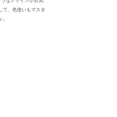
ようなデザインがお気
して、色使いもマスタ
♪」