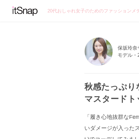
20代おしゃれ女子のためのファッションメ
保坂玲奈サン
モデル・
秋感たっぷり
マスタードト
「履き心地抜群なFem
いダメージが入ったスキ