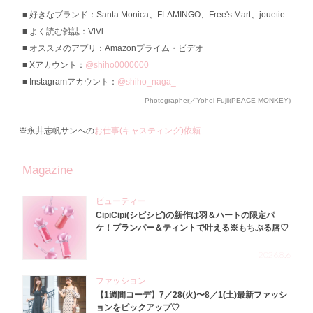
好きなブランド：Santa Monica、FLAMINGO、Free's Mart、jouetie
よく読む雑誌：ViVi
オススメのアプリ：Amazonプライム・ビデオ
Xアカウント：
@shiho0000000
Instagramアカウント：
@shiho_naga_
Photographer／Yohei Fujii(PEACE MONKEY)
※永井志帆サンへの
お仕事(キャスティング)依頼
Magazine
ビューティー
CipiCipi(シピシピ)の新作は羽＆ハートの限定パ
ケ！プランパー＆ティントで叶える※もちぷる唇♡
2026.8.6
ファッション
【1週間コーデ】7／28(火)〜8／1(土)最新ファッシ
ョンをピックアップ♡