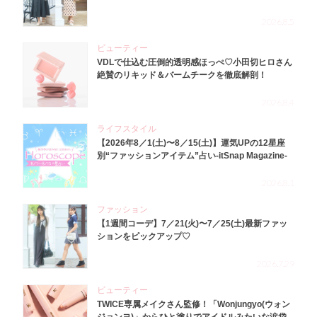
2026.8.5
ビューティー
VDLで仕込む圧倒的透明感ほっぺ♡小田切ヒロさん
絶賛のリキッド＆バームチークを徹底解剖！
2026.8.4
ライフスタイル
【2026年8／1(土)〜8／15(土)】運気UPの12星座
別“ファッションアイテム”占い-itSnap Magazine-
2026.8.1
ファッション
【1週間コーデ】7／21(火)〜7／25(土)最新ファッ
ションをピックアップ♡
2026.7.29
ビューティー
TWICE専属メイクさん監修！「Wonjungyo(ウォン
ジョンヨ)」からひと塗りでアイドルみたいな涙袋