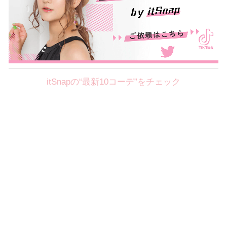
itSnapの“最新10コーデ”をチェック
Theme
8.7
【2026年8月(2／12)】
好印象を約束するミッドサマーの
Fri
旬スタイルに視線集中！ ＠東京
岩永莉子サン (149cm)
青山学院大学二年・20歳