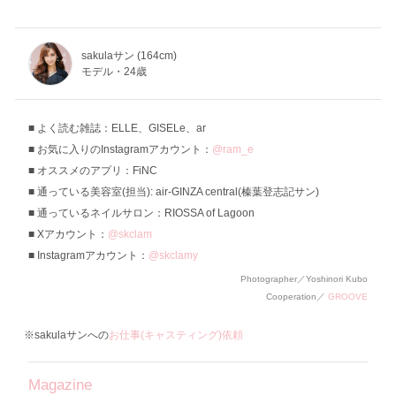
sakulaサン (164cm)
モデル・24歳
よく読む雑誌：ELLE、GISELe、ar
お気に入りのInstagramアカウント：
@ram_e
オススメのアプリ：FiNC
通っている美容室(担当): air-GINZA central(榛葉登志記サン)
通っているネイルサロン：RIOSSA of Lagoon
Xアカウント：
@skclam
Instagramアカウント：
@skclamy
Photographer／Yoshinori Kubo
Cooperation／
GROOVE
※sakulaサンへの
お仕事(キャスティング)依頼
Magazine