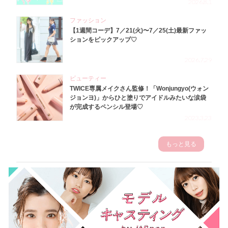
2026.8.1
ファッション
【1週間コーデ】7／21(火)〜7／25(土)最新ファッ
ションをピックアップ♡
2026.7.29
ビューティー
TWICE専属メイクさん監修！「Wonjungyo(ウォン
ジョンヨ)」からひと塗りでアイドルみたいな涙袋
が完成するペンシル登場♡
2023.3.23
もっと見る