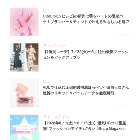
ビューティー
CipiCipi(シピシピ)の新作は羽＆ハートの限定パ
ケ！プランパー＆ティントで叶える※もちぷる唇♡
2026.8.6
ファッション
【1週間コーデ】7／28(火)〜8／1(土)最新ファッシ
ョンをピックアップ♡
2026.8.5
ビューティー
VDLで仕込む圧倒的透明感ほっぺ♡小田切ヒロさん
絶賛のリキッド＆バームチークを徹底解剖！
2026.8.4
ライフスタイル
【2026年8／1(土)〜8／15(土)】運気UPの12星座
別“ファッションアイテム”占い-itSnap Magazine-