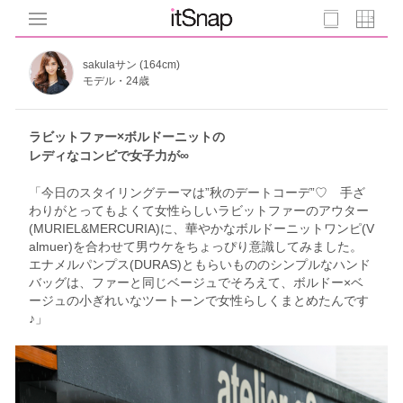
sakulaサン (164cm)
モデル・24歳
ラビットファー×ボルドーニットの
レディなコンビで女子力が∞
「今日のスタイリングテーマは”秋のデートコーデ”♡ 手ざ
わりがとってもよくて女性らしいラビットファーのアウター
(MURIEL&MERCURIA)に、華やかなボルドーニットワンピ(V
almuer)を合わせて男ウケをちょっぴり意識してみました。
エナメルパンプス(DURAS)ともらいもののシンプルなハンド
バッグは、ファーと同じベージュでそろえて、ボルドー×ベ
ージュの小ぎれいなツートーンで女性らしくまとめたんです
♪」