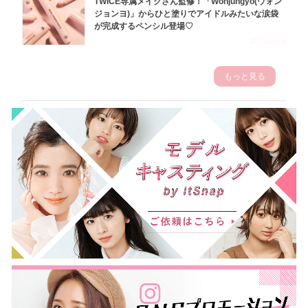
TWICE専属メイクさん監修！「Wonjungyo(ウォン
ジョンヨ)」からひと塗りでアイドルみたいな涙袋
が完成するペンシル登場♡
2023.3.23
もっと見る