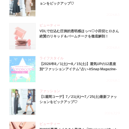
ョンをピックアップ♡
2026.8.5
ビューティー
VDLで仕込む圧倒的透明感ほっぺ♡小田切ヒロさん
絶賛のリキッド＆バームチークを徹底解剖！
2026.8.4
ライフスタイル
【2026年8／1(土)〜8／15(土)】運気UPの12星座
別“ファッションアイテム”占い-itSnap Magazine-
2026.8.1
ファッション
【1週間コーデ】7／21(火)〜7／25(土)最新ファッ
ションをピックアップ♡
2026.7.29
ビューティー