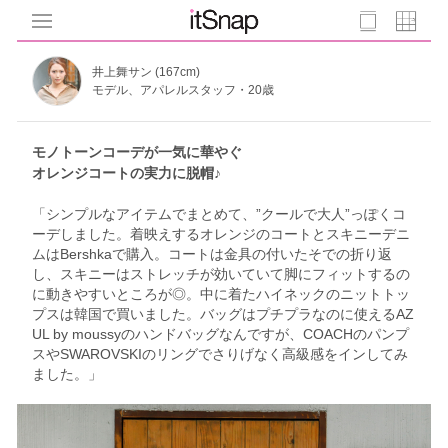
井上舞サン (167cm)
モデル、アパレルスタッフ・20歳
モノトーンコーデが一気に華やぐ
オレンジコートの実力に脱帽♪
「シンプルなアイテムでまとめて、”クールで大人”っぽくコ
ーデしました。着映えするオレンジのコートとスキニーデニ
ムはBershkaで購入。コートは金具の付いたそでの折り返
し、スキニーはストレッチが効いていて脚にフィットするの
に動きやすいところが◎。中に着たハイネックのニットトッ
プスは韓国で買いました。バッグはプチプラなのに使えるAZ
UL by moussyのハンドバッグなんですが、COACHのパンプ
スやSWAROVSKIのリングでさりげなく高級感をインしてみ
ました。」