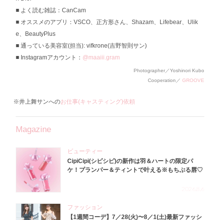
よく読む雑誌：CanCam
オススメのアプリ：VSCO、正方形さん、Shazam、Lifebear、Ulik
e、BeautyPlus
通っている美容室(担当): vifkrone(吉野智則サン)
Instagramアカウント：
@maaiii.gram
Photographer／Yoshinori Kubo
Cooperation／
GROOVE
※井上舞サンへの
お仕事(キャスティング)依頼
Magazine
ビューティー
CipiCipi(シピシピ)の新作は羽＆ハートの限定パ
ケ！プランパー＆ティントで叶える※もちぷる唇♡
2026.8.6
ファッション
【1週間コーデ】7／28(火)〜8／1(土)最新ファッシ