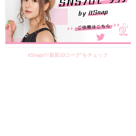
itSnapの“最新10コーデ”をチェック
Theme
8.4
【2026年8月(1／8)】
好印象を約束するミッドサマーの
Tue
旬スタイルに視線集中！ ＠東京
篠川桃音サン (153cm)
慶應義塾大学二年・20歳