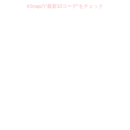
itSnapの“最新10コーデ”をチェック
Theme
8.7
【2026年8月(2／12)】
好印象を約束するミッドサマーの
Fri
旬スタイルに視線集中！ ＠東京
岩永莉子サン (149cm)
青山学院大学二年・20歳