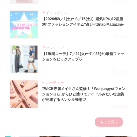
2026.8.4
ライフスタイル
【2026年8／1(土)〜8／15(土)】運気UPの12星座
別“ファッションアイテム”占い-itSnap Magazine-
2026.8.1
ファッション
【1週間コーデ】7／21(火)〜7／25(土)最新ファッ
ションをピックアップ♡
2026.7.29
ビューティー
TWICE専属メイクさん監修！「Wonjungyo(ウォン
ジョンヨ)」からひと塗りでアイドルみたいな涙袋
が完成するペンシル登場♡
2023.3.23
もっと見る