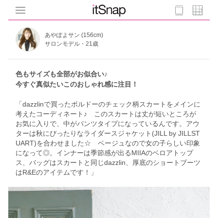
あやぽよサン (156cm)
サロンモデル・21歳
色もサイズも全部がお似合い♪
今すぐ真似たいこのおしゃれ感に注目！
「dazzlinで買ったボルドーのチェック柄スカートをメインに
考えたコーディネート♪ このスカートは丈が短いところが
お気に入りで、中がパンツタイプになっているんです。アウ
ターは秋にぴったりなライダースジャケット(JILL by JILLST
UART)を合わせました☆ ベージュなので女の子らしい印象
になって◎。インナーは季節感が出るMIIAのベロアトップ
ス、バッグはスカートと同じdazzlin、厚底のショートブーツ
はR&Eのアイテムです！」