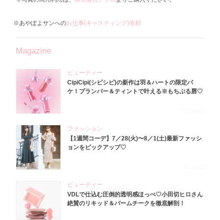
※あやぽよサンへの
お仕事(キャスティング)依頼
Magazine
ビューティー
CipiCipi(シピシピ)の新作は羽＆ハートの限定パ
ケ！プランパー＆ティントで叶える※もちぷる唇♡
2026.8.6
ファッション
【1週間コーデ】7／28(火)〜8／1(土)最新ファッシ
ョンをピックアップ♡
2026.8.5
ビューティー
VDLで仕込む圧倒的透明感ほっぺ♡小田切ヒロさん
絶賛のリキッド＆バームチークを徹底解剖！