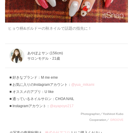
ヒョウ柄&ボルドーの秋ネイルで話題の指先に！
あやぽよサン (156cm)
サロンモデル・21歳
好きなブランド：M me eme
お気に入りのInstagramアカウント：
@yua_mikami
オススメのアプリ：U like
通っているネイルサロン：CHOA NAIL
Instagramアカウント：
@ayapoyo217
Photographer／Yoshinori Kubo
Cooperation／
GROOVE
※写真の商用利用は、
株式会社アフロ
よりご購入ください。