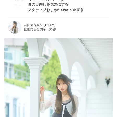
夏の日差しを味方にする
Tue
アクティブおしゃれSNAP♪＠東京
昼間彩花サン (156cm)
國學院大學四年・22歳