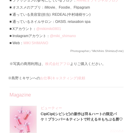
ファッションの参考にしているブログ：
ANNEオフィシャルブログ
オススメのアプリ：iMovie、Foodie、Flipagram
通っている美容室(担当): REDEAL(中村雄樹サン)
通っているネイルサロン：OASIS. relaxation spa
Xアカウント：
@mikimiki0801
Instagramアカウント：
@miki_shimano
Web：
MIKI SHIMANO
Photographer／Michihiro Shimizu(f-me)
※写真の商用利用は、
株式会社アフロ
よりご購入ください。
※島野ミキサンへの
お仕事(キャスティング)依頼
Magazine
ビューティー
CipiCipi(シピシピ)の新作は羽＆ハートの限定パ
ケ！プランパー＆ティントで叶える※もちぷる唇♡
2026.8.6