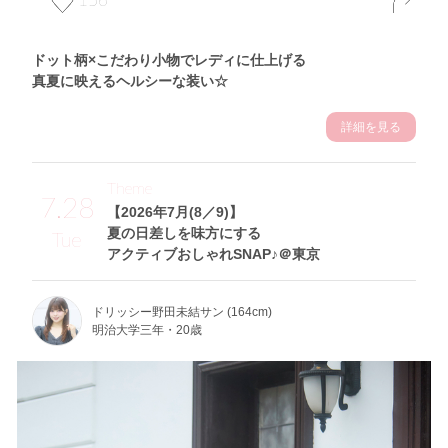
ドット柄×こだわり小物でレディに仕上げる
真夏に映えるヘルシーな装い☆
詳細を見る
Theme
7.28
【2026年7月(8／9)】
夏の日差しを味方にする
Tue
アクティブおしゃれSNAP♪＠東京
ドリッシー野田未結サン (164cm)
明治大学三年・20歳