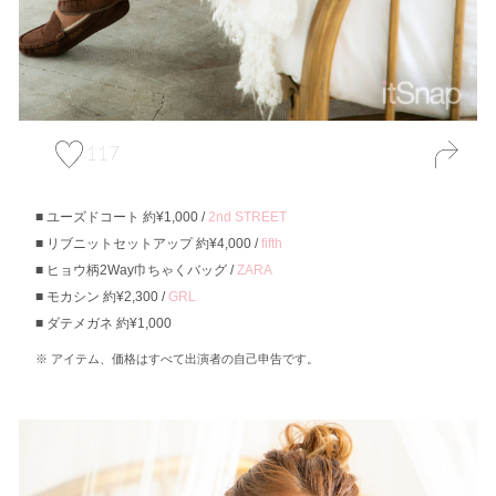
117
ユーズドコート 約¥1,000 /
2nd STREET
リブニットセットアップ 約¥4,000 /
fifth
ヒョウ柄2Way巾ちゃくバッグ /
ZARA
モカシン 約¥2,300 /
GRL
ダテメガネ 約¥1,000
アイテム、価格はすべて出演者の自己申告です。