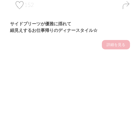
152
サイドプリーツが優雅に揺れて
細見えするお仕事帰りのディナースタイル☆
詳細を見る
Theme
7.14
"【2026年7月(4／13)】
夏の日差しを味方にする
Tue
アクティブおしゃれSNAP♪＠東京"
保坂玲奈サン (157cm)
モデル、フィットネストレーナー・31歳