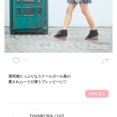
148
透明感たっぷりなスクールガール風の
愛されムードが漂うプレッピーに♡
詳細を見る
Theme
7.21
【2026年7月(6／13)】