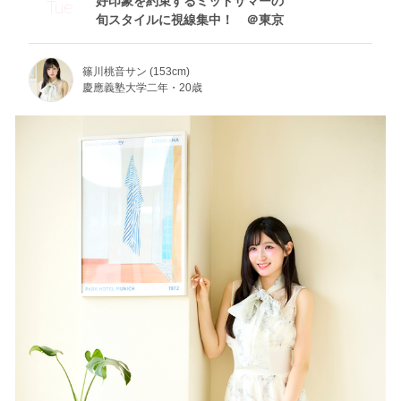
好印象を約束するミッドサマーの
Tue
旬スタイルに視線集中！ ＠東京
篠川桃音サン (153cm)
慶應義塾大学二年・20歳