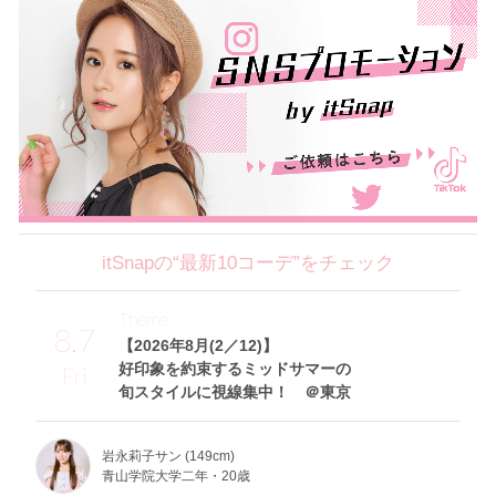
itSnapの“最新10コーデ”をチェック
Theme
8.7
【2026年8月(2／12)】
好印象を約束するミッドサマーの
Fri
旬スタイルに視線集中！ ＠東京
岩永莉子サン (149cm)
青山学院大学二年・20歳