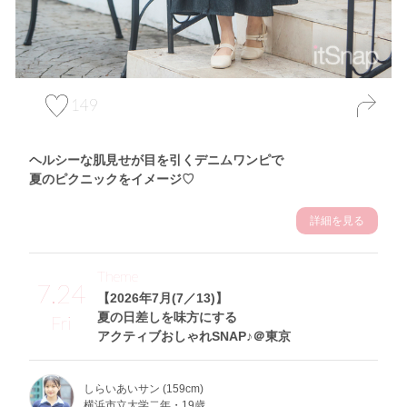
149
ヘルシーな肌見せが目を引くデニムワンピで
夏のピクニックをイメージ♡
詳細を見る
Theme
7.24
【2026年7月(7／13)】
夏の日差しを味方にする
Fri
アクティブおしゃれSNAP♪＠東京
しらいあいサン (159cm)
横浜市立大学二年・19歳