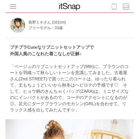
島野ミキさん (162cm)
フリーモデル・33歳
プチプラCuteなリブニットセットアップで
外国人風のこなれた着こなしが正解♪
「ベージュのリブニットセットアップ(fifth)に、ブラウンのコ
ートを羽織って秋らしいトーンを意識してみました。古着屋
さん(2nd STREET)で買ったこのコートは、ゆったり着られ
て、丈もちょうどいいから秋冬はヘビロテの予感です♡ そ
して、ヒョウ柄のきんちゃくバッグ(ZARA)は、ミニサイズな
のにインパクトがあるので、コーデのアクセントになるのが
◎。足元にダークブラウンのモカシン(GRL)を合わせて、リ
ラックス感を出してみたんです☆」