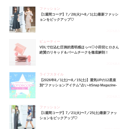
ファッション
【1週間コーデ】7／28(火)〜8／1(土)最新ファッシ
ョンをピックアップ♡
2026.8.5
ビューティー
VDLで仕込む圧倒的透明感ほっぺ♡小田切ヒロさん
絶賛のリキッド＆バームチークを徹底解剖！
2026.8.4
ライフスタイル
【2026年8／1(土)〜8／15(土)】運気UPの12星座
別“ファッションアイテム”占い-itSnap Magazine-
2026.8.1
ファッション
【1週間コーデ】7／21(火)〜7／25(土)最新ファッ
ションをピックアップ♡