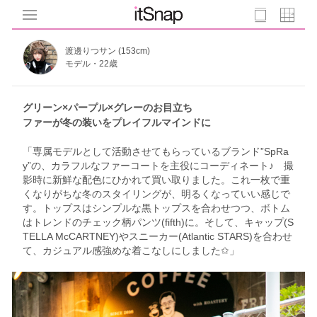
渡邊りつサン (153cm)
モデル・22歳
グリーン×パープル×グレーのお目立ち
ファーが冬の装いをプレイフルマインドに
「専属モデルとして活動させてもらっているブランド”SpRa
y”の、カラフルなファーコートを主役にコーディネート♪ 撮
影時に新鮮な配色にひかれて買い取りました。これ一枚で重
くなりがちな冬のスタイリングが、明るくなっていい感じで
す。トップスはシンプルな黒トップスを合わせつつ、ボトム
はトレンドのチェック柄パンツ(fifth)に。そして、キャップ(S
TELLA McCARTNEY)やスニーカー(Atlantic STARS)を合わせ
て、カジュアル感強めな着こなしにしました✩」