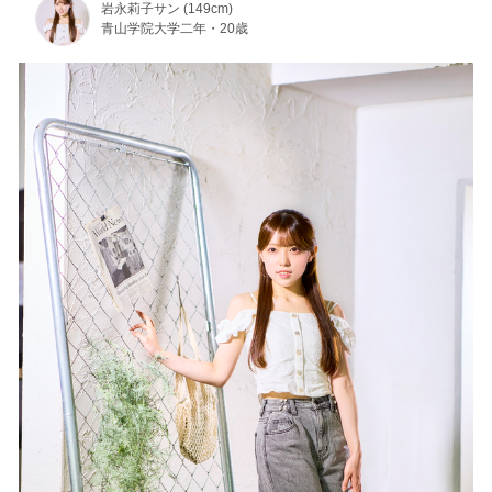
岩永莉子サン (149cm)
青山学院大学二年・20歳