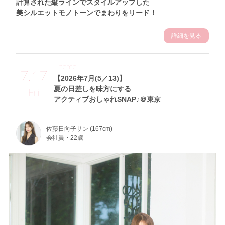
計算された縦ラインでスタイルアップした
美シルエットモノトーンでまわりをリード！
詳細を見る
Theme
7.17
【2026年7月(5／13)】
夏の日差しを味方にする
Fri
アクティブおしゃれSNAP♪＠東京
佐藤日向子サン (167cm)
会社員・22歳