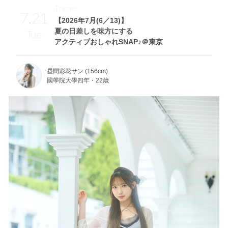
Theme
7.21
【2026年7月(6／13)】
夏の日差しを味方にする
Tue
アクティブおしゃれSNAP♪＠東京
昼間彩花サン (156cm)
國學院大學四年・22歳