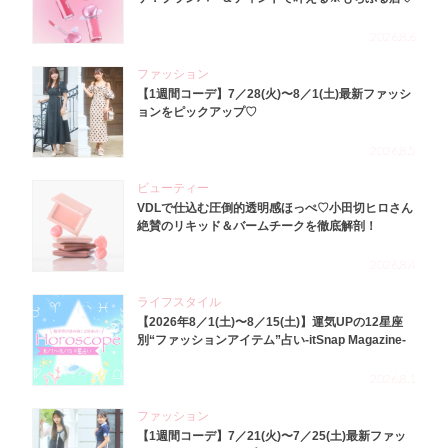
2026.8.6
ファッション
【1週間コーデ】7／28(火)〜8／1(土)最新ファッシ
ョンをピックアップ♡
2026.8.5
ビューティー
VDLで仕込む圧倒的透明感ほっぺ♡小田切ヒロさん
絶賛のリキッド＆バームチークを徹底解剖！
2026.8.4
ライフスタイル
【2026年8／1(土)〜8／15(土)】運気UPの12星座
別“ファッションアイテム”占い-itSnap Magazine-
2026.8.1
ファッション
【1週間コーデ】7／21(火)〜7／25(土)最新ファッ