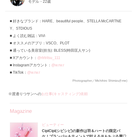
モデル・22歳
好きなブランド：HARE、beautiful people、STELLA McCARTNE
Y、STDIOUS
よく読む雑誌：ViVi
オススメのアプリ：VSCO、PLOT
通っている美容室(担当): BLESS(時田匡人サン)
Xアカウント：
@rtrtritsu_111
Instagramアカウント：
@w.rw.r
TikTok：
@w.rw.r
Photographer／Michihiro Shimizu(f-me)
※渡邊りつサンへの
お仕事(キャスティング)依頼
Magazine
ビューティー
CipiCipi(シピシピ)の新作は羽＆ハートの限定パ
ケ！プランパー＆ティントで叶える※もちぷる唇♡