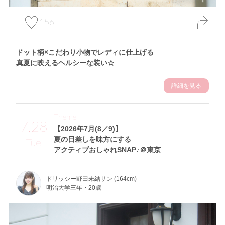
156
ドット柄×こだわり小物でレディに仕上げる
真夏に映えるヘルシーな装い☆
詳細を見る
Theme
7.28
【2026年7月(8／9)】
夏の日差しを味方にする
Tue
アクティブおしゃれSNAP♪＠東京
ドリッシー野田未結サン (164cm)
明治大学三年・20歳