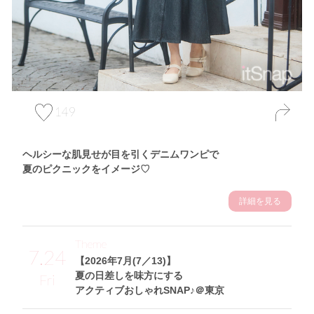
149
ヘルシーな肌見せが目を引くデニムワンピで
夏のピクニックをイメージ♡
詳細を見る
Theme
7.24
【2026年7月(7／13)】
夏の日差しを味方にする
Fri
アクティブおしゃれSNAP♪＠東京