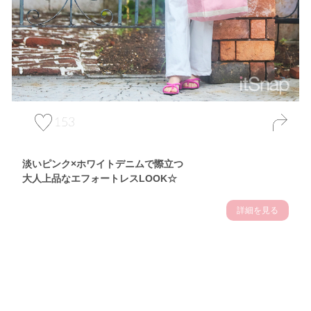
153
淡いピンク×ホワイトデニムで際立つ
大人上品なエフォートレスLOOK☆
詳細を見る
Theme
7.10
【2026年7月(3／13)】
夏の日差しを味方にする
Fri
アクティブおしゃれSNAP♪＠東京