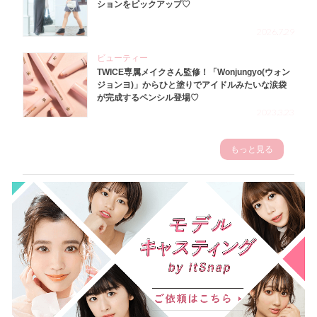
ションをピックアップ♡
2026.7.29
ビューティー
TWICE専属メイクさん監修！「Wonjungyo(ウォン
ジョンヨ)」からひと塗りでアイドルみたいな涙袋
が完成するペンシル登場♡
2023.3.23
もっと見る