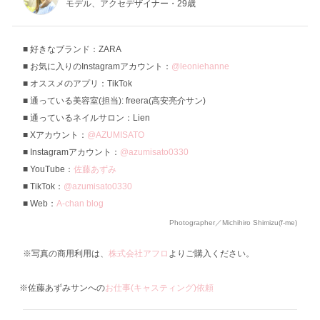
モデル、アクセデザイナー・29歳
好きなブランド：ZARA
お気に入りのInstagramアカウント：
@leoniehanne
オススメのアプリ：TikTok
通っている美容室(担当): freera(高安亮介サン)
通っているネイルサロン：Lien
Xアカウント：
@AZUMISATO
Instagramアカウント：
@azumisato0330
YouTube：
佐藤あずみ
TikTok：
@azumisato0330
Web：
A-chan blog
Photographer／Michihiro Shimizu(f-me)
※写真の商用利用は、
株式会社アフロ
よりご購入ください。
※佐藤あずみサンへの
お仕事(キャスティング)依頼