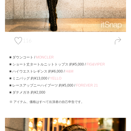
116
ダウンコート /
MONCLER
ショート丈タートルニットトップス 約¥5,000 /
FIG&VIPER
ハイウエストレギンス 約¥6,000 /
H&M
ミニバッグ 約¥13,000 /
YELLO
レースアップニーハイブーツ 約¥5,000 /
FOREVER 21
ダテメガネ 約¥2,000
アイテム、価格はすべて出演者の自己申告です。