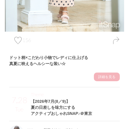
156
ドット柄×こだわり小物でレディに仕上げる
真夏に映えるヘルシーな装い☆
詳細を見る
Theme
7.28
【2026年7月(8／9)】
夏の日差しを味方にする
Tue
アクティブおしゃれSNAP♪＠東京