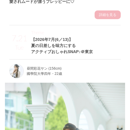
愛されムードが漂うプレッピーに♡
詳細を見る
Theme
7.21
【2026年7月(6／13)】
夏の日差しを味方にする
Tue
アクティブおしゃれSNAP♪＠東京
昼間彩花サン (156cm)
國學院大學四年・22歳