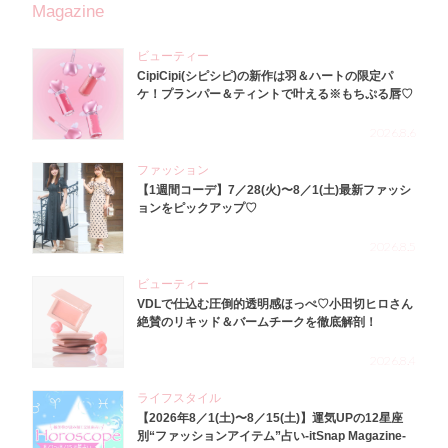
Magazine
ビューティー
CipiCipi(シピシピ)の新作は羽＆ハートの限定パ
ケ！プランパー＆ティントで叶える※もちぷる唇♡
2026.8.6
ファッション
【1週間コーデ】7／28(火)〜8／1(土)最新ファッシ
ョンをピックアップ♡
2026.8.5
ビューティー
VDLで仕込む圧倒的透明感ほっぺ♡小田切ヒロさん
絶賛のリキッド＆バームチークを徹底解剖！
2026.8.4
ライフスタイル
【2026年8／1(土)〜8／15(土)】運気UPの12星座
別“ファッションアイテム”占い-itSnap Magazine-