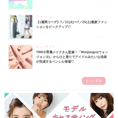
2026.8.1
ファッション
【1週間コーデ】7／21(火)〜7／25(土)最新ファッ
ションをピックアップ♡
2026.7.29
ビューティー
TWICE専属メイクさん監修！「Wonjungyo(ウォン
ジョンヨ)」からひと塗りでアイドルみたいな涙袋
が完成するペンシル登場♡
2023.3.23
もっと見る