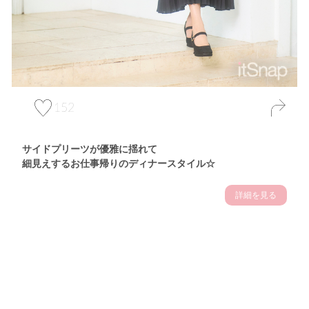
152
サイドプリーツが優雅に揺れて
細見えするお仕事帰りのディナースタイル☆
詳細を見る
Theme
7.14
"【2026年7月(4／13)】
夏の日差しを味方にする
Tue
アクティブおしゃれSNAP♪＠東京"