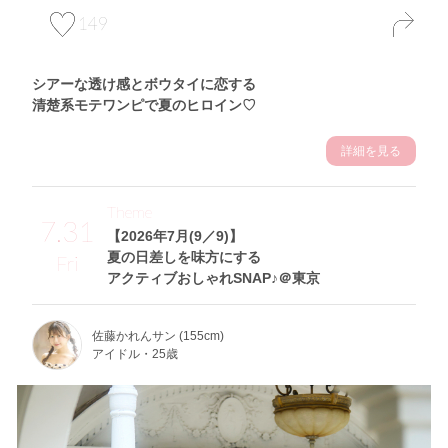
149
シアーな透け感とボウタイに恋する
清楚系モテワンピで夏のヒロイン♡
詳細を見る
Theme
7.31
【2026年7月(9／9)】
夏の日差しを味方にする
Fri
アクティブおしゃれSNAP♪＠東京
佐藤かれんサン (155cm)
アイドル・25歳