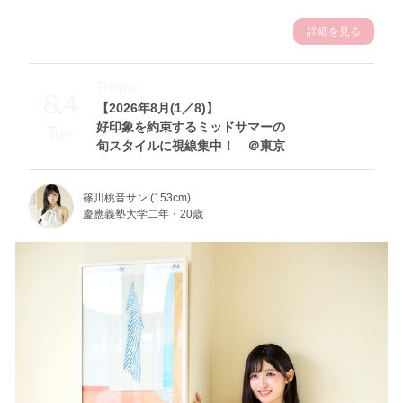
詳細を見る
Theme
8.4
【2026年8月(1／8)】
好印象を約束するミッドサマーの
Tue
旬スタイルに視線集中！ ＠東京
篠川桃音サン (153cm)
慶應義塾大学二年・20歳