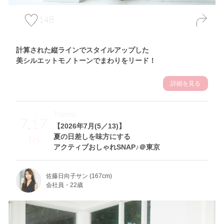
148
計算された縦ラインでスタイルアップした
美シルエットモノトーンでまわりをリード！
詳細を見る
Theme
7.17
【2026年7月(5／13)】
夏の日差しを味方にする
Fri
アクティブおしゃれSNAP♪＠東京
佐藤日向子サン (167cm)
会社員・22歳