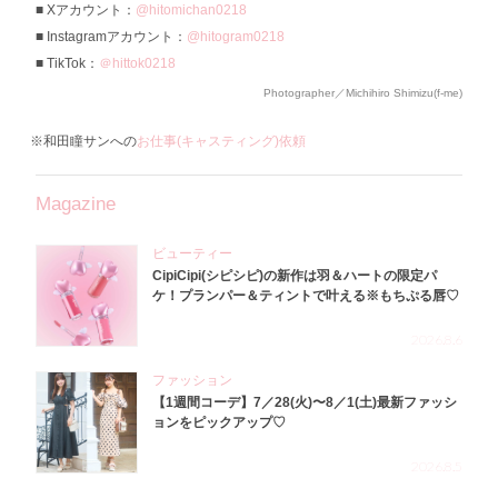
Xアカウント：
@hitomichan0218
Instagramアカウント：
@hitogram0218
TikTok：
＠hittok0218
Photographer／Michihiro Shimizu(f-me)
※和田瞳サンへの
お仕事(キャスティング)依頼
Magazine
ビューティー
CipiCipi(シピシピ)の新作は羽＆ハートの限定パ
ケ！プランパー＆ティントで叶える※もちぷる唇♡
2026.8.6
ファッション
【1週間コーデ】7／28(火)〜8／1(土)最新ファッシ
ョンをピックアップ♡
2026.8.5