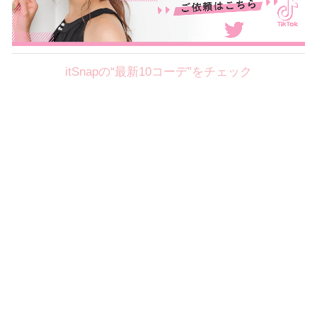
itSnapの“最新10コーデ”をチェック
Theme
8.7
【2026年8月(2／12)】
好印象を約束するミッドサマーの
Fri
旬スタイルに視線集中！ ＠東京
岩永莉子サン (149cm)
青山学院大学二年・20歳