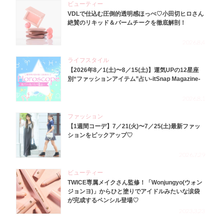
ビューティー
VDLで仕込む圧倒的透明感ほっぺ♡小田切ヒロさん
絶賛のリキッド＆バームチークを徹底解剖！
2026.8.4
ライフスタイル
【2026年8／1(土)〜8／15(土)】運気UPの12星座
別“ファッションアイテム”占い-itSnap Magazine-
2026.8.1
ファッション
【1週間コーデ】7／21(火)〜7／25(土)最新ファッ
ションをピックアップ♡
2026.7.29
ビューティー
TWICE専属メイクさん監修！「Wonjungyo(ウォン
ジョンヨ)」からひと塗りでアイドルみたいな涙袋
が完成するペンシル登場♡
2023.3.23