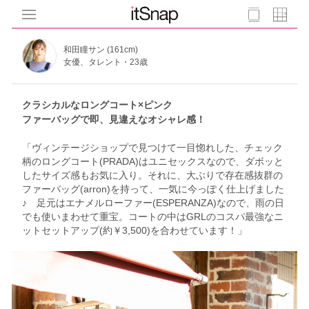
和田瞳サン (161cm)
女優、タレント・23歳
クラシカルなロングコート×ピンク
ファーバッグで即、見違えなオシャレ感！
「ヴィンテージショップで見つけて一目惚れした、チェック
柄のロングコート(PRADA)はユニセックスなので、ダボッと
したサイズ感もお気に入り。それに、大ぶりで存在感抜群の
ファーバッグ(arron)を持って、一気に今っぽく仕上げました
♪ 足元はエナメルローファー(ESPERANZA)なので、雨の日
でも使いまわせて重宝。コートの中はGRLのコスパ最強なニ
ットセットアップ(約￥3,500)を合わせています！」