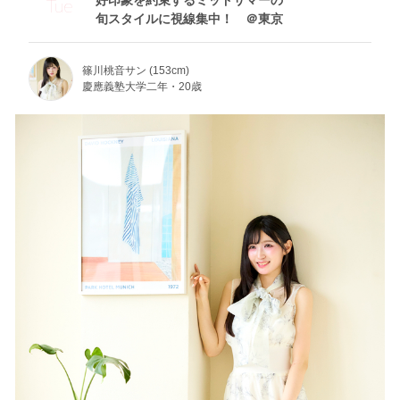
好印象を約束するミッドサマーの
Tue
旬スタイルに視線集中！ ＠東京
篠川桃音サン (153cm)
慶應義塾大学二年・20歳