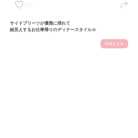
152
サイドプリーツが優雅に揺れて
細見えするお仕事帰りのディナースタイル☆
詳細を見る
Theme
7.14
"【2026年7月(4／13)】
夏の日差しを味方にする
Tue
アクティブおしゃれSNAP♪＠東京"
保坂玲奈サン (157cm)
モデル、フィットネストレーナー・31歳