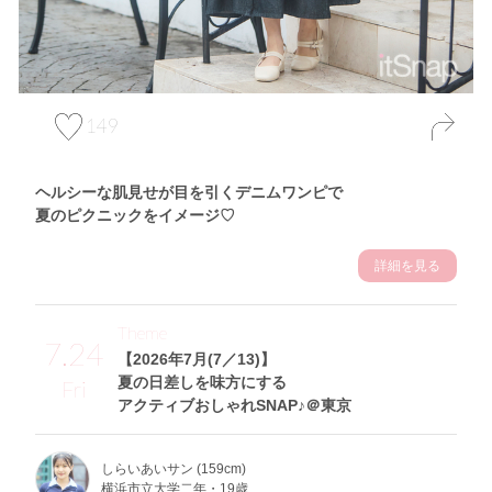
149
ヘルシーな肌見せが目を引くデニムワンピで
夏のピクニックをイメージ♡
詳細を見る
Theme
7.24
【2026年7月(7／13)】
夏の日差しを味方にする
Fri
アクティブおしゃれSNAP♪＠東京
しらいあいサン (159cm)
横浜市立大学二年・19歳