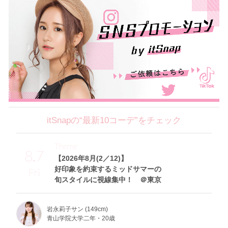
itSnapの“最新10コーデ”をチェック
Theme
8.7
【2026年8月(2／12)】
好印象を約束するミッドサマーの
Fri
旬スタイルに視線集中！ ＠東京
岩永莉子サン (149cm)
青山学院大学二年・20歳