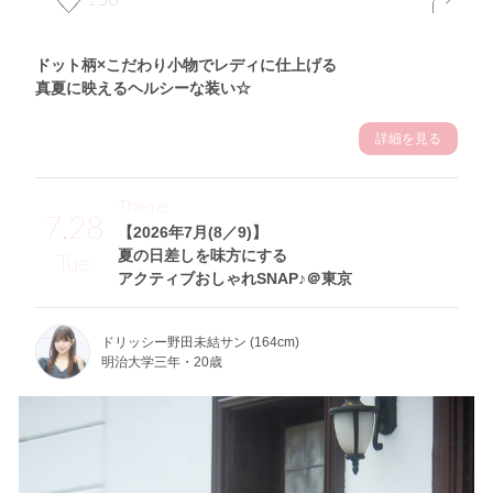
ドット柄×こだわり小物でレディに仕上げる
真夏に映えるヘルシーな装い☆
詳細を見る
Theme
7.28
【2026年7月(8／9)】
夏の日差しを味方にする
Tue
アクティブおしゃれSNAP♪＠東京
ドリッシー野田未結サン (164cm)
明治大学三年・20歳