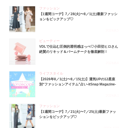
ファッション
【1週間コーデ】7／28(火)〜8／1(土)最新ファッシ
ョンをピックアップ♡
2026.8.5
ビューティー
VDLで仕込む圧倒的透明感ほっぺ♡小田切ヒロさん
絶賛のリキッド＆バームチークを徹底解剖！
2026.8.4
ライフスタイル
【2026年8／1(土)〜8／15(土)】運気UPの12星座
別“ファッションアイテム”占い-itSnap Magazine-
2026.8.1
ファッション
【1週間コーデ】7／21(火)〜7／25(土)最新ファッ
ションをピックアップ♡
2026.7.29