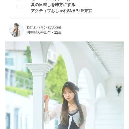
夏の日差しを味方にする
Tue
アクティブおしゃれSNAP♪＠東京
昼間彩花サン (156cm)
國學院大學四年・22歳