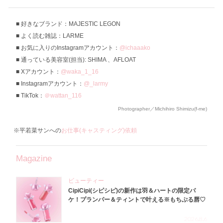
好きなブランド：MAJESTIC LEGON
よく読む雑誌：LARME
お気に入りのInstagramアカウント：
@ichaaako
通っている美容室(担当): SHIMA 、AFLOAT
Xアカウント：
@waka_1_16
Instagramアカウント：
@_larmy
TikTok：
＠wattan_116
Photographer／Michihiro Shimizu(f-me)
※平若菜サンへの
お仕事(キャスティング)依頼
Magazine
ビューティー
CipiCipi(シピシピ)の新作は羽＆ハートの限定パ
ケ！プランパー＆ティントで叶える※もちぷる唇♡
2026.8.6