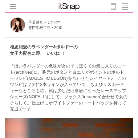
平若菜サン (153cm)
専門学校二年・20歳
相思相愛のラベンダー&ボルドーの
女子力配色に即、”いいね”！
「淡いラベンダーの色味が女の子っぽくてお気に入りのコー
ト(archives)に、胸元のボタンと白エリがポイントのボルド
ーワンピ(MAJESTIC LEGON)を合わせたレイヤード♪ この
ワンピはソデに2本ラインが入っていて、ちょぴりスポーテ
ィーなところも◎。靴は少しだけ厚底になったレースアップ
シューズ(NOFALL)にして、ソックス(tutuanna)合わせで女の
子らしく。仕上げにホワイトファーのトートバッグを持って
完成です☆」