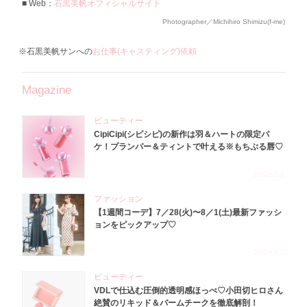
Web：
石黒美帆オフィシャルサイト
Photographer／Michihiro Shimizu(f-me)
※石黒美帆サンへの
お仕事(キャスティング)依頼
Magazine
ビューティー
CipiCipi(シピシピ)の新作は羽＆ハートの限定パ
ケ！プランパー＆ティントで叶える※もちぷる唇♡
2026.8.6
ファッション
【1週間コーデ】7／28(火)〜8／1(土)最新ファッシ
ョンをピックアップ♡
2026.8.5
ビューティー
VDLで仕込む圧倒的透明感ほっぺ♡小田切ヒロさん
絶賛のリキッド＆バームチークを徹底解剖！