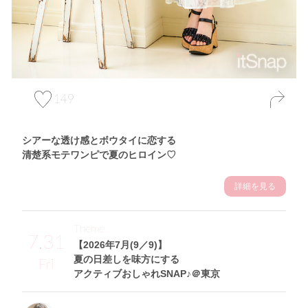
149
シアーな透け感とボウタイに恋する
清楚系モテワンピで夏のヒロイン♡
詳細を見る
Theme
7.31
【2026年7月(9／9)】
夏の日差しを味方にする
Fri
アクティブおしゃれSNAP♪＠東京