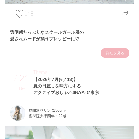
148
透明感たっぷりなスクールガール風の
愛されムードが漂うプレッピーに♡
詳細を見る
Theme
7.21
【2026年7月(6／13)】
夏の日差しを味方にする
Tue
アクティブおしゃれSNAP♪＠東京
昼間彩花サン (156cm)
國學院大學四年・22歳