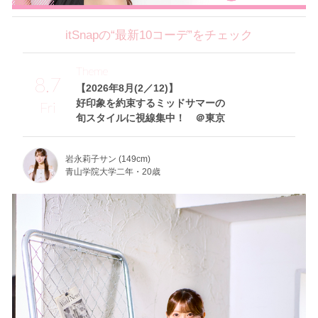
itSnapの“最新10コーデ”をチェック
Theme
8.7
【2026年8月(2／12)】
好印象を約束するミッドサマーの
Fri
旬スタイルに視線集中！ ＠東京
岩永莉子サン (149cm)
青山学院大学二年・20歳