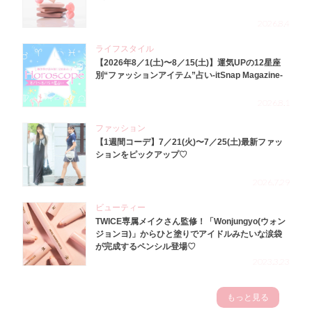
2026.8.4
ライフスタイル
【2026年8／1(土)〜8／15(土)】運気UPの12星座
別“ファッションアイテム”占い-itSnap Magazine-
2026.8.1
ファッション
【1週間コーデ】7／21(火)〜7／25(土)最新ファッ
ションをピックアップ♡
2026.7.29
ビューティー
TWICE専属メイクさん監修！「Wonjungyo(ウォン
ジョンヨ)」からひと塗りでアイドルみたいな涙袋
が完成するペンシル登場♡
2023.3.23
もっと見る