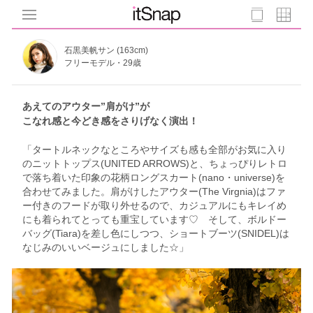
石黒美帆サン (163cm)
フリーモデル・29歳
あえてのアウター”肩がけ”が
こなれ感と今どき感をさりげなく演出！
「タートルネックなところやサイズも感も全部がお気に入り
のニットトップス(UNITED ARROWS)と、ちょっぴりレトロ
で落ち着いた印象の花柄ロングスカート(nano・universe)を
合わせてみました。肩がけしたアウター(The Virgnia)はファ
ー付きのフードが取り外せるので、カジュアルにもキレイめ
にも着られてとっても重宝しています♡ そして、ボルドー
バッグ(Tiara)を差し色にしつつ、ショートブーツ(SNIDEL)は
なじみのいいベージュにしました☆」