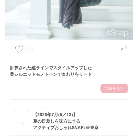
148
計算された縦ラインでスタイルアップした
美シルエットモノトーンでまわりをリード！
詳細を見る
Theme
7.17
【2026年7月(5／13)】
夏の日差しを味方にする
Fri
アクティブおしゃれSNAP♪＠東京