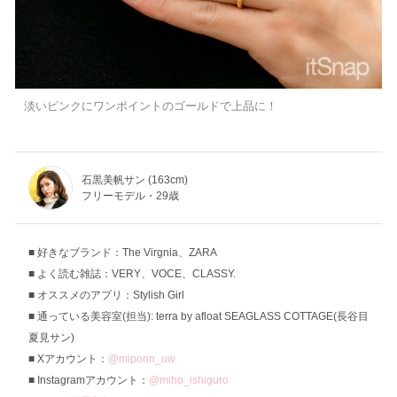
淡いピンクにワンポイントのゴールドで上品に！
石黒美帆サン (163cm)
フリーモデル・29歳
好きなブランド：The Virgnia、ZARA
よく読む雑誌：VERY、VOCE、CLASSY.
オススメのアプリ：Stylish Girl
通っている美容室(担当): terra by afloat SEAGLASS COTTAGE(長谷目
夏見サン)
Xアカウント：
@miporin_uw
Instagramアカウント：
@miho_ishiguro