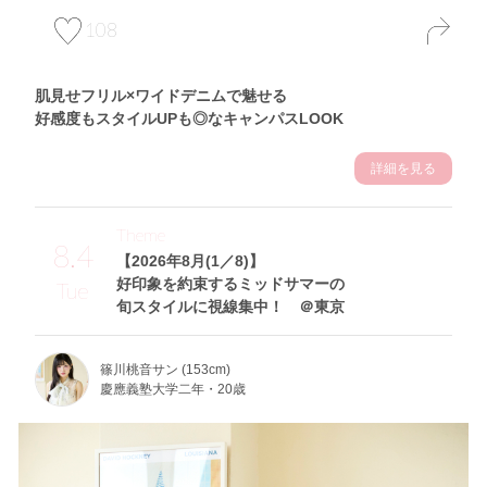
108
肌見せフリル×ワイドデニムで魅せる
好感度もスタイルUPも◎なキャンパスLOOK
詳細を見る
Theme
8.4
【2026年8月(1／8)】
好印象を約束するミッドサマーの
Tue
旬スタイルに視線集中！ ＠東京
篠川桃音サン (153cm)
慶應義塾大学二年・20歳