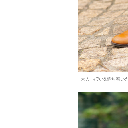
大人っぽい&落ち着い