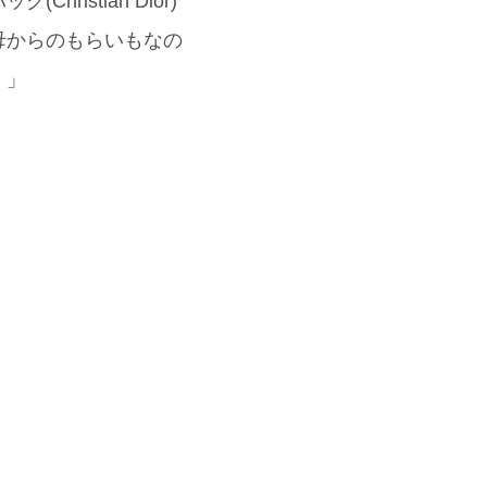
stian Dior)
母からのもらいもなの
。」