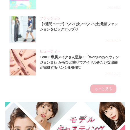
2026.8.1
ファッション
【1週間コーデ】7／21(火)〜7／25(土)最新ファッ
ションをピックアップ♡
2026.7.29
ビューティー
TWICE専属メイクさん監修！「Wonjungyo(ウォン
ジョンヨ)」からひと塗りでアイドルみたいな涙袋
が完成するペンシル登場♡
2023.3.23
もっと見る