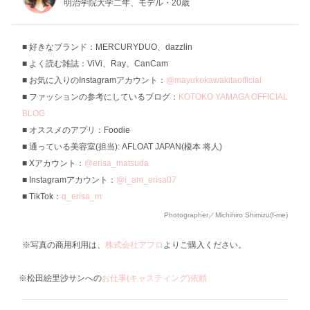
明治学院大学二年、モデル・20歳
好きなブランド：MERCURYDUO、dazzlin
よく読む雑誌：ViVi、Ray、CanCam
お気に入りのInstagramアカウント：
@mayukokawakitaofficial
ファッションの参考にしているブログ：
KOTOKO YAMAGA OFFICIAL
BLOG
オススメのアプリ：Foodie
通っている美容室(担当): AFLOAT JAPAN(榎本 将人)
Xアカウント：
@erisa_matsuda
Instagramアカウント：
@i_am_erisa07
TikTok：
q_erisa_m
Photographer／Michihiro Shimizu(f-me)
※写真の商用利用は、
株式会社アフロ
よりご購入ください。
※松田絵里沙サンへの
お仕事(キャスティング)依頼