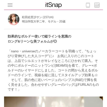
松田絵里沙サン (157cm)
明治学院大学二年、モデル・20歳
効果的なボルドー使いで縦ラインを意識の
ロング&リーンな美フォルムが◎
「nano・universeのノーカラーコートを羽織って、”ちょっ
ぴり背伸びした大人コーデ”に♪ お気に入りのこのコート
は、上品でシルエットがキレイなところにひかれて購入。そ
の中にボルドーのニットワンピ(BEAMS)を着て、グレー×ボ
ルドーのレイヤードにしました。コートの間から見えるボル
ドーのラインで、視線を縦に流してスタイルアップ効果も☆
そして、肌の色に近いベージュのパンプス(R&E)で脚を長
く見せました。合わせやすいグレーのバッグはFURLAのもの
です！」