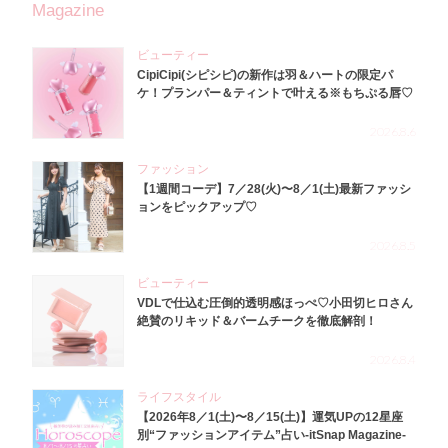
Magazine
ビューティー
CipiCipi(シピシピ)の新作は羽＆ハートの限定パ
ケ！プランパー＆ティントで叶える※もちぷる唇♡
2026.8.6
ファッション
【1週間コーデ】7／28(火)〜8／1(土)最新ファッシ
ョンをピックアップ♡
2026.8.5
ビューティー
VDLで仕込む圧倒的透明感ほっぺ♡小田切ヒロさん
絶賛のリキッド＆バームチークを徹底解剖！
2026.8.4
ライフスタイル
【2026年8／1(土)〜8／15(土)】運気UPの12星座
別“ファッションアイテム”占い-itSnap Magazine-