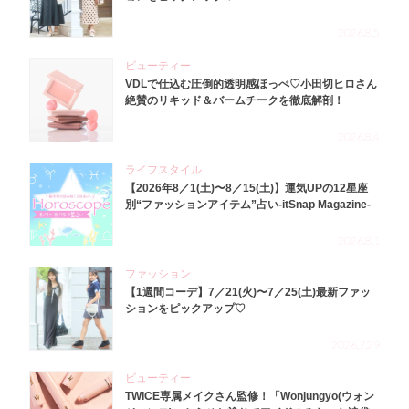
2026.8.5
ビューティー
VDLで仕込む圧倒的透明感ほっぺ♡小田切ヒロさん
絶賛のリキッド＆バームチークを徹底解剖！
2026.8.4
ライフスタイル
【2026年8／1(土)〜8／15(土)】運気UPの12星座
別“ファッションアイテム”占い-itSnap Magazine-
2026.8.1
ファッション
【1週間コーデ】7／21(火)〜7／25(土)最新ファッ
ションをピックアップ♡
2026.7.29
ビューティー
TWICE専属メイクさん監修！「Wonjungyo(ウォン