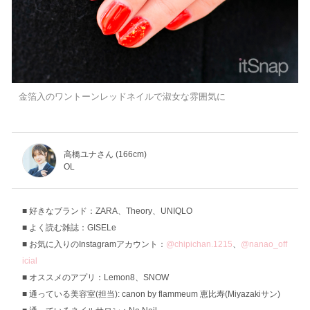
金箔入のワントーンレッドネイルで淑女な雰囲気に
高橋ユナさん (166cm)
OL
好きなブランド：ZARA、Theory、UNIQLO
よく読む雑誌：GISELe
お気に入りのInstagramアカウント：
@chipichan.1215
、
@nanao_off
icial
オススメのアプリ：Lemon8、SNOW
通っている美容室(担当): canon by flammeum 恵比寿(Miyazakiサン)