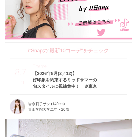
itSnapの“最新10コーデ”をチェック
Theme
8.7
【2026年8月(2／12)】
好印象を約束するミッドサマーの
Fri
旬スタイルに視線集中！ ＠東京
岩永莉子サン (149cm)
青山学院大学二年・20歳