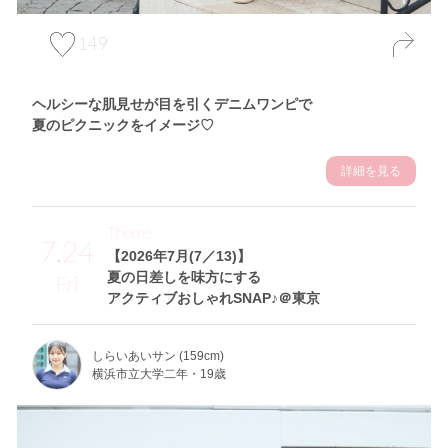
149
ヘルシーな肌見せが目を引くデニムワンピで
夏のピクニックをイメージ♡
詳細を見る
Theme
7.24
【2026年7月(7／13)】
夏の日差しを味方にする
Fri
アクティブおしゃれSNAP♪＠東京
しらいあいサン (159cm)
横浜市立大学二年・19歳