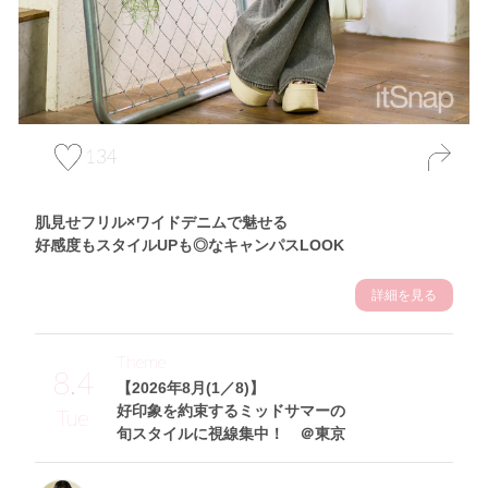
134
肌見せフリル×ワイドデニムで魅せる
好感度もスタイルUPも◎なキャンパスLOOK
詳細を見る
Theme
8.4
【2026年8月(1／8)】
好印象を約束するミッドサマーの
Tue
旬スタイルに視線集中！ ＠東京