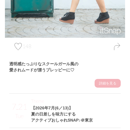
148
透明感たっぷりなスクールガール風の
愛されムードが漂うプレッピーに♡
詳細を見る
Theme
7.21
【2026年7月(6／13)】
夏の日差しを味方にする
Tue
アクティブおしゃれSNAP♪＠東京