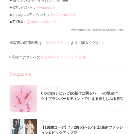
通っているネイルサロン：No Nail
Xアカウント：
@yunapota
Instagramアカウント：
@1111yun1111
TikTok：
@yuna_takahashi
Photographer／Michihiro Shimizu(f-me)
※写真の商用利用は、
株式会社アフロ
よりご購入ください。
※高橋ユナサンへの
お仕事(キャスティング)依頼
Magazine
ビューティー
CipiCipi(シピシピ)の新作は羽＆ハートの限定パ
ケ！プランパー＆ティントで叶える※もちぷる唇♡
2026.8.6
ファッション
【1週間コーデ】7／28(火)〜8／1(土)最新ファッシ
ョンをピックアップ♡