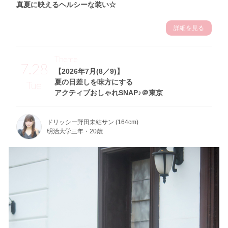
真夏に映えるヘルシーな装い☆
詳細を見る
Theme
7.28
【2026年7月(8／9)】
夏の日差しを味方にする
Tue
アクティブおしゃれSNAP♪＠東京
ドリッシー野田未結サン (164cm)
明治大学三年・20歳