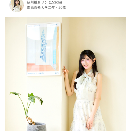
篠川桃音サン (153cm)
慶應義塾大学二年・20歳