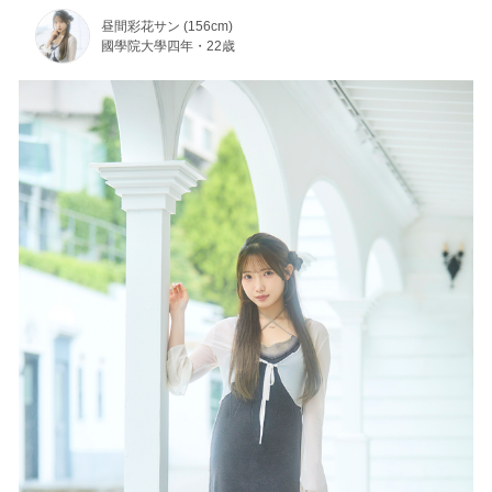
昼間彩花サン (156cm)
國學院大學四年・22歳