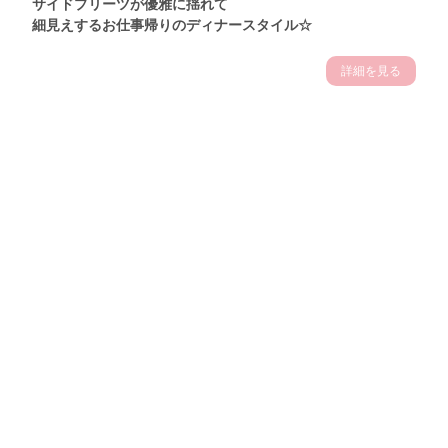
サイドプリーツが優雅に揺れて
細見えするお仕事帰りのディナースタイル☆
詳細を見る
Theme
7.14
"【2026年7月(4／13)】
夏の日差しを味方にする
Tue
アクティブおしゃれSNAP♪＠東京"
保坂玲奈サン (157cm)
モデル、フィットネストレーナー・31歳