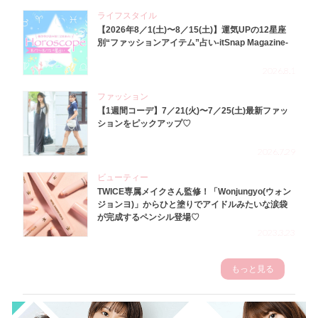
ライフスタイル
【2026年8／1(土)〜8／15(土)】運気UPの12星座
別“ファッションアイテム”占い-itSnap Magazine-
2026.8.1
ファッション
【1週間コーデ】7／21(火)〜7／25(土)最新ファッ
ションをピックアップ♡
2026.7.29
ビューティー
TWICE専属メイクさん監修！「Wonjungyo(ウォン
ジョンヨ)」からひと塗りでアイドルみたいな涙袋
が完成するペンシル登場♡
2023.3.23
もっと見る