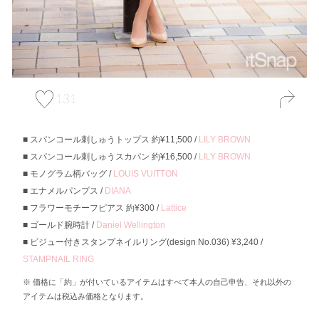
131
スパンコール刺しゅうトップス 約¥11,500 /
LILY BROWN
スパンコール刺しゅうスカパン 約¥16,500 /
LILY BROWN
モノグラム柄バッグ /
LOUIS VUITTON
エナメルパンプス /
DIANA
フラワーモチーフピアス 約¥300 /
Lattice
ゴールド腕時計 /
Daniel Wellington
ビジュー付きスタンプネイルリング(design No.036) ¥3,240 /
STAMPNAIL RING
価格に「約」が付いているアイテムはすべて本人の自己申告、それ以外の
アイテムは税込み価格となります。