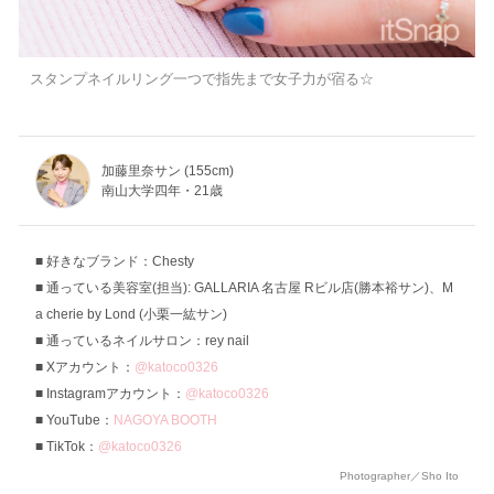
スタンプネイルリング一つで指先まで女子力が宿る☆
加藤里奈サン (155cm)
南山大学四年・21歳
好きなブランド：Chesty
通っている美容室(担当): GALLARIA 名古屋 Rビル店(勝本裕サン)、M
a cherie by Lond (小栗一紘サン)
通っているネイルサロン：rey nail
Xアカウント：
@katoco0326
Instagramアカウント：
@katoco0326
YouTube：
NAGOYA BOOTH
TikTok：
@katoco0326
Photographer／Sho Ito