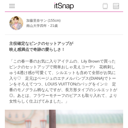
加藤里奈サン (155cm)
南山大学四年・21歳
主役確定なピンクのセットアップが
映え感満点で奇跡の愛らしさ！
「この春一番のお気に入りアイテムの、Lily Brownで買った
ピンクのセットアップで簡単おしゃ見えコーデ♪ 花柄刺し
ゅう&透け感が可愛くて、シルエットも含めて全部がお気に
入り♡ 足元はベージュのエナメルパンプス(DIANA)でトー
ンをそろえてつつ、LOUIS VUITTONのバッグをイン☆ 定
番のモノグラム柄なんですが、長方形タイプのシルエットが
◎。あとは、フラワーモチーフのピアスも取り入れて、より
女性らしく仕上げてみました。」