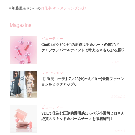
※加藤里奈サンへの
お仕事(キャスティング)依頼
Magazine
ビューティー
CipiCipi(シピシピ)の新作は羽＆ハートの限定パ
ケ！プランパー＆ティントで叶える※もちぷる唇♡
2026.8.6
ファッション
【1週間コーデ】7／28(火)〜8／1(土)最新ファッシ
ョンをピックアップ♡
2026.8.5
ビューティー
VDLで仕込む圧倒的透明感ほっぺ♡小田切ヒロさん
絶賛のリキッド＆バームチークを徹底解剖！
2026.8.4