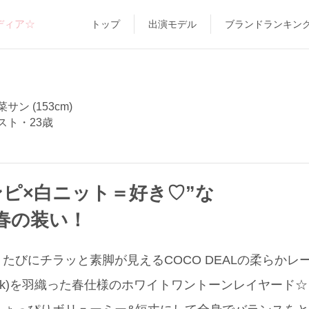
ディア☆
トップ
出演モデル
ブランドランキン
サン (153cm)
スト・23歳
ンピ×白ニット＝好き♡”な
春の装い！
たびにチラッと素脚が見えるCOCO DEALの柔らかレ
eek)を羽織った春仕様のホワイトワントーンレイヤード