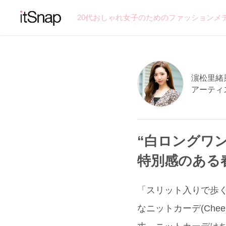
20代おしゃれ女子のためのファッションメ
濵松里緒菜
アーティ
“白ロングワ
特別感のある
「スリット入りで歩く
なニットカーデ(Ch