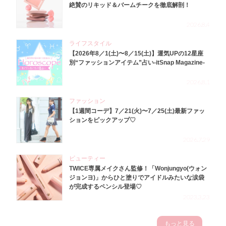
絶賛のリキッド＆バームチークを徹底解剖！
2026.8.4
ライフスタイル
【2026年8／1(土)〜8／15(土)】運気UPの12星座
別“ファッションアイテム”占い-itSnap Magazine-
2026.8.1
ファッション
【1週間コーデ】7／21(火)〜7／25(土)最新ファッ
ションをピックアップ♡
2026.7.29
ビューティー
TWICE専属メイクさん監修！「Wonjungyo(ウォン
ジョンヨ)」からひと塗りでアイドルみたいな涙袋
が完成するペンシル登場♡
2023.3.23
もっと見る