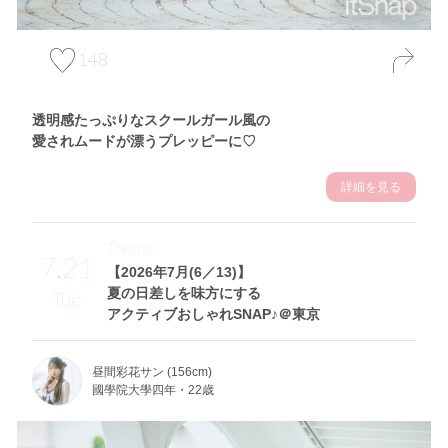
148
透明感たっぷりなスクールガール風の
愛されムードが漂うプレッピーに♡
詳細を見る
Theme
7.21
【2026年7月(6／13)】
夏の日差しを味方にする
Tue
アクティブおしゃれSNAP♪＠東京
昼間彩花サン (156cm)
國學院大學四年・22歳