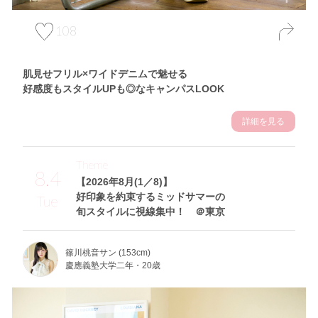
108
肌見せフリル×ワイドデニムで魅せる
好感度もスタイルUPも◎なキャンパスLOOK
詳細を見る
Theme
8.4
【2026年8月(1／8)】
好印象を約束するミッドサマーの
Tue
旬スタイルに視線集中！ ＠東京
篠川桃音サン (153cm)
慶應義塾大学二年・20歳