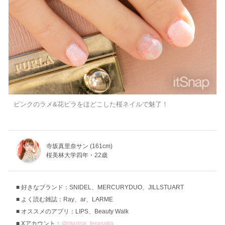
ピンクのラメ&花ビラをほどこした桜ネイルで魅了！
寺坂真里奈サン (161cm)
桜美林大学四年・22歳
好きなブランド：SNIDEL、MERCURYDUO、JILLSTUART
よく読む雑誌：Ray、ar、LARME
オススメのアプリ：LIPS、Beauty Walk
Xアカウント：
@marina_terasaka