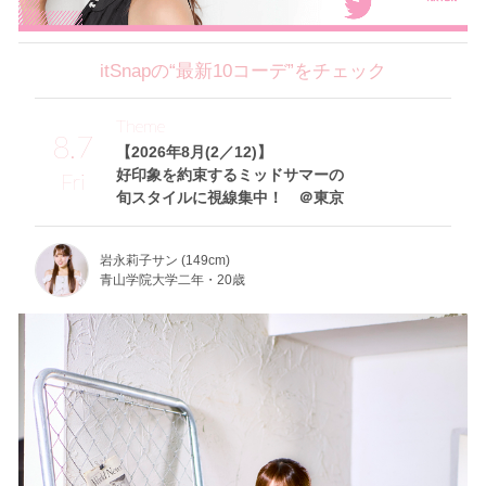
itSnapの“最新10コーデ”をチェック
Theme
8.7
【2026年8月(2／12)】
好印象を約束するミッドサマーの
Fri
旬スタイルに視線集中！ ＠東京
岩永莉子サン (149cm)
青山学院大学二年・20歳