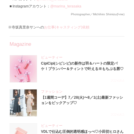
Instagramアカウント：
@marina_terasaka
Photographer／Michihiro Shimizu(f-me)
※寺坂真里奈サンへの
お仕事(キャスティング)依頼
Magazine
ビューティー
CipiCipi(シピシピ)の新作は羽＆ハートの限定パ
ケ！プランパー＆ティントで叶える※もちぷる唇♡
2026.8.6
ファッション
【1週間コーデ】7／28(火)〜8／1(土)最新ファッシ
ョンをピックアップ♡
2026.8.5
ビューティー
VDLで仕込む圧倒的透明感ほっぺ♡小田切ヒロさん