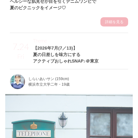
ヘルシーな肌見せが目を引くデニムワンピで
夏のピクニックをイメージ♡
詳細を見る
Theme
7.24
【2026年7月(7／13)】
夏の日差しを味方にする
Fri
アクティブおしゃれSNAP♪＠東京
しらいあいサン (159cm)
横浜市立大学二年・19歳