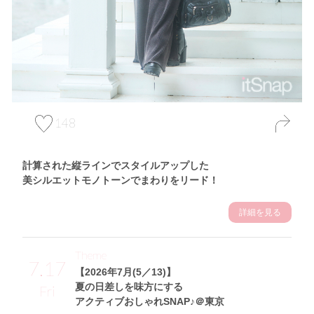
148
計算された縦ラインでスタイルアップした
美シルエットモノトーンでまわりをリード！
詳細を見る
Theme
7.17
【2026年7月(5／13)】
夏の日差しを味方にする
Fri
アクティブおしゃれSNAP♪＠東京