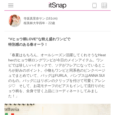
寺坂真里奈サン (161cm)
桜美林大学四年・22歳
"#ヒョウ柄LOVE"な映え盛れワンピで
特別感のある春オーラ！
「春夏はもちろん、オールシーズン活躍してくれそうなHeat
herのヒョウ柄ロングワンピが今日のメインアイテム。ワン
ピでは珍しいハイネックで、ソデがフレアになっているとこ
ろが好みのポイント。小物もワンピと同系色のピンクベージ
ュでまとめていて、バッグはFURLA、パンプスはANNA SUI
のもの。バッグにはリボンのクリップを付けて可愛くアレン
ジ♡ そして、お花モチーフのピアスもインして流行りのヒ
ョウ柄を、全身で甘く上品にコーディネートしてみまし
た！」