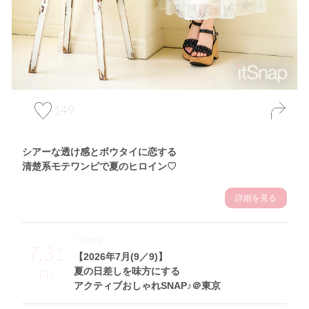
149
シアーな透け感とボウタイに恋する
清楚系モテワンピで夏のヒロイン♡
詳細を見る
Theme
7.31
【2026年7月(9／9)】
夏の日差しを味方にする
Fri
アクティブおしゃれSNAP♪＠東京