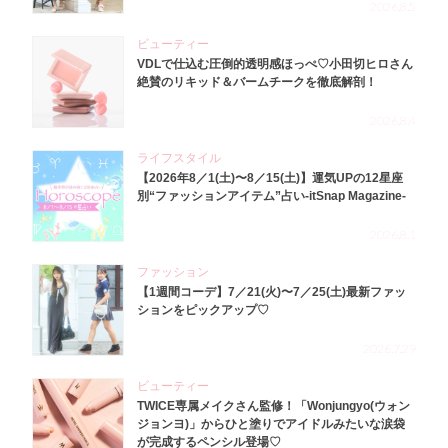
2026.8.5
ビューティー
VDLで仕込む圧倒的透明感ほっぺ♡小田切ヒロさん
絶賛のリキッド＆バームチークを徹底解剖！
2026.8.4
ライフスタイル
【2026年8／1(土)〜8／15(土)】運気UPの12星座
別“ファッションアイテム”占い-itSnap Magazine-
2026.8.1
ファッション
【1週間コーデ】7／21(火)〜7／25(土)最新ファッ
ションをピックアップ♡
2026.7.29
ビューティー
TWICE専属メイクさん監修！「Wonjungyo(ウォン
ジョンヨ)」からひと塗りでアイドルみたいな涙袋
が完成するペンシル登場♡