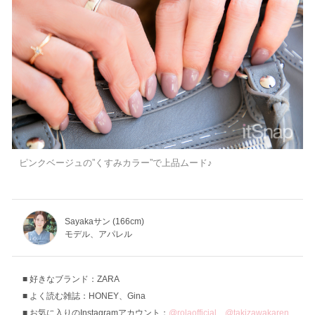
ピンクベージュの”くすみカラー”で上品ムード♪
Sayakaサン (166cm)
モデル、アパレル
好きなブランド：ZARA
よく読む雑誌：HONEY、Gina
お気に入りのInstagramアカウント：
@rolaofficial
、
@takizawakaren