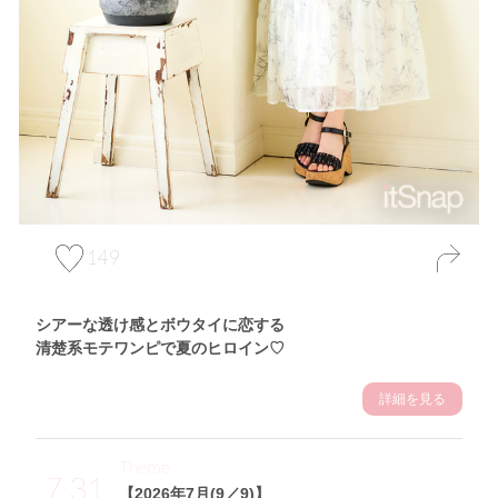
149
シアーな透け感とボウタイに恋する
清楚系モテワンピで夏のヒロイン♡
詳細を見る
Theme
7.31
【2026年7月(9／9)】