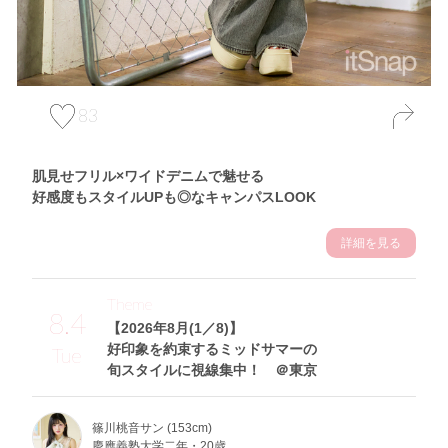
83
肌見せフリル×ワイドデニムで魅せる
好感度もスタイルUPも◎なキャンパスLOOK
詳細を見る
Theme
8.4
【2026年8月(1／8)】
好印象を約束するミッドサマーの
Tue
旬スタイルに視線集中！ ＠東京
篠川桃音サン (153cm)
慶應義塾大学二年・20歳