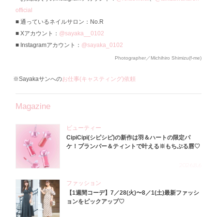
official
通っているネイルサロン：No.R
Xアカウント：
@sayaka__0102
Instagramアカウント：
@sayaka_0102
Photographer／Michihiro Shimizu(f-me)
※Sayakaサンへの
お仕事(キャスティング)依頼
Magazine
ビューティー
CipiCipi(シピシピ)の新作は羽＆ハートの限定パ
ケ！プランパー＆ティントで叶える※もちぷる唇♡
2026.8.6
ファッション
【1週間コーデ】7／28(火)〜8／1(土)最新ファッシ
ョンをピックアップ♡