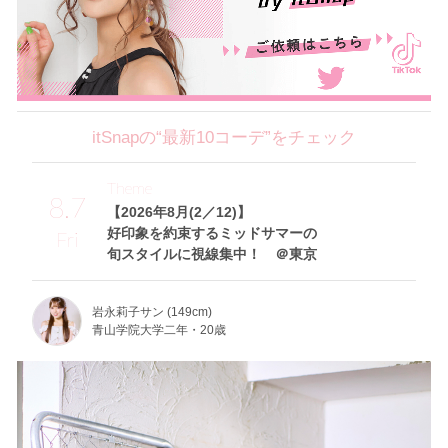
itSnapの“最新10コーデ”をチェック
Theme
8.7
【2026年8月(2／12)】
好印象を約束するミッドサマーの
Fri
旬スタイルに視線集中！ ＠東京
岩永莉子サン (149cm)
青山学院大学二年・20歳