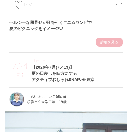
149
ヘルシーな肌見せが目を引くデニムワンピで
夏のピクニックをイメージ♡
詳細を見る
Theme
7.24
【2026年7月(7／13)】
夏の日差しを味方にする
Fri
アクティブおしゃれSNAP♪＠東京
しらいあいサン (159cm)
横浜市立大学二年・19歳