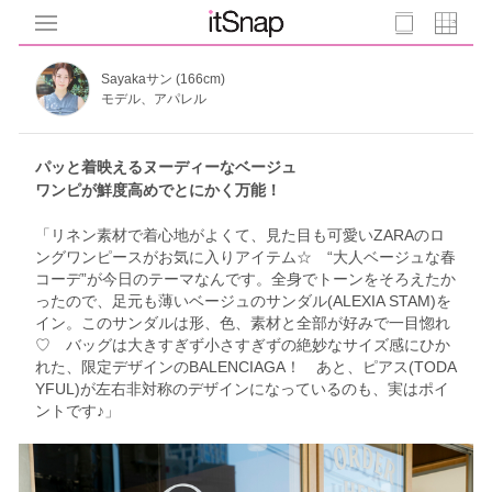
Sayakaサン (166cm)
モデル、アパレル
パッと着映えるヌーディーなベージュ
ワンピが鮮度高めでとにかく万能！
「リネン素材で着心地がよくて、見た目も可愛いZARAのロ
ングワンピースがお気に入りアイテム☆ “大人ベージュな春
コーデ”が今日のテーマなんです。全身でトーンをそろえたか
ったので、足元も薄いベージュのサンダル(ALEXIA STAM)を
イン。このサンダルは形、色、素材と全部が好みで一目惚れ
♡ バッグは大きすぎず小さすぎずの絶妙なサイズ感にひか
れた、限定デザインのBALENCIAGA！ あと、ピアス(TODA
YFUL)が左右非対称のデザインになっているのも、実はポイ
ントです♪」