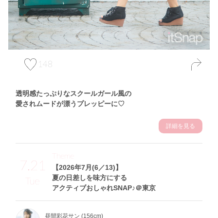
148
透明感たっぷりなスクールガール風の
愛されムードが漂うプレッピーに♡
詳細を見る
Theme
7.21
【2026年7月(6／13)】
夏の日差しを味方にする
Tue
アクティブおしゃれSNAP♪＠東京
昼間彩花サン (156cm)